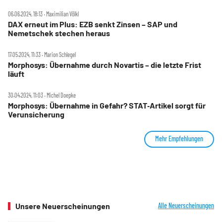
06.06.2024, 18:13 ‧ Maximilian Völkl
DAX erneut im Plus: EZB senkt Zinsen – SAP und
Nemetschek stechen heraus
17.05.2024, 11:33 ‧ Marion Schlegel
Morphosys: Übernahme durch Novartis – die letzte Frist
läuft
30.04.2024, 11:03 ‧ Michel Doepke
Morphosys: Übernahme in Gefahr? STAT‑Artikel sorgt für
Verunsicherung
Mehr Empfehlungen
Unsere Neuerscheinungen
Alle Neuerscheinungen