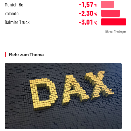
-1,57
Munich Re
%
-2,30
Zalando
%
-3,01
Daimler Truck
%
Börse: Tradegate
Mehr zum Thema