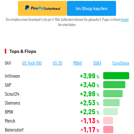
Im Shop kaufen
Sofortkauf
Sie erhalten einen Download-Link per E-Mail. Außerdem können Sie gekaufte E-Paper in Ihrem
Konto
herunterladen.
Tops & Flops
DAX
US Tech 100
US 30
MDAX
SDAX
EuroStoxx
+3,99
Infineon
%
+3,40
SAP
%
+2,99
Scout24
%
+2,53
Siemens
%
+2,25
BMW
%
-1,13
Merck
%
-1,17
Beiersdorf
%