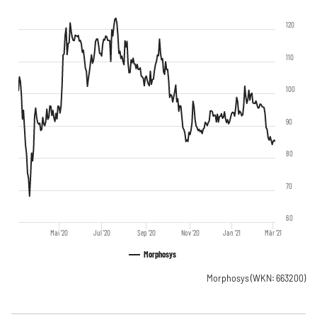
120
110
100
90
80
70
60
Mai '20
Jul '20
Sep '20
Nov '20
Jan '21
Mär '21
Morphosys
Morphosys
(WKN: 663200)