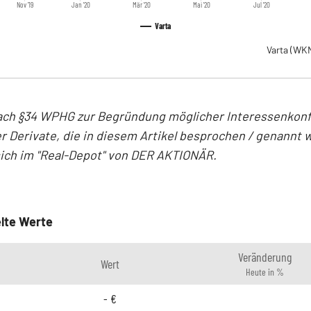
Nov '19
Jan '20
Mär '20
Mai '20
Jul '20
Varta
Varta
(WKN
ach §34 WPHG zur Begründung möglicher Interessenkonfl
r Derivate, die in diesem Artikel besprochen / genannt 
sich im "Real-Depot" von DER AKTIONÄR.
lte Werte
Veränderung
Wert
Heute in %
-
€