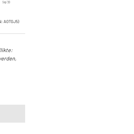
Sep '20
: A0TGJ5)
ikte:
werden,