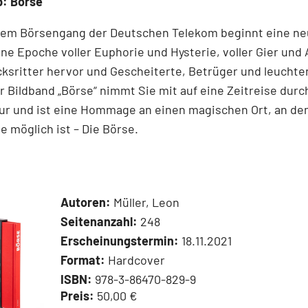
p: Börse
dem ­Börsen­­gang der Deutschen Telekom ­beginnt eine ne
ne Epoche voller ­Euphorie und Hysterie, ­voller Gier und 
cksritter ­hervor und ­Gescheiterte, ­Betrüger und leucht
r Bildband ­„Börse“ nimmt Sie mit auf eine Zeit­reise durc
ur und ist eine Hommage an ­einen ­magischen Ort, an d
 ­möglich ist – Die Börse.
Autoren:
Müller, Leon
Seitenanzahl:
248
Erscheinungstermin:
18.11.2021
Format:
Hardcover
ISBN:
978-3-86470-829-9
Preis:
50,00 €