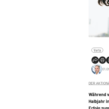
Varta
01.0
DER AKTIONÄR
Während v
Halbjahr i
Erfolg zum