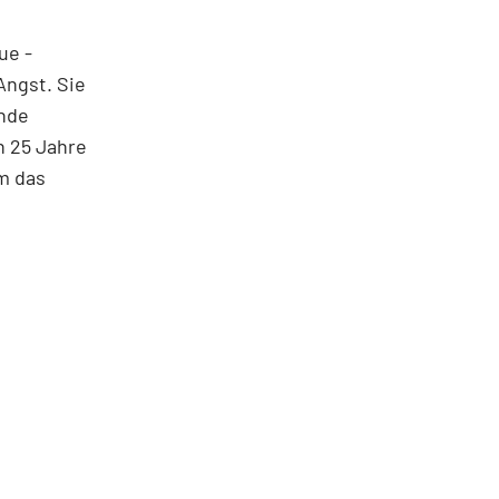
ue ­
Angst. Sie
ende
h 25 Jahre
em das