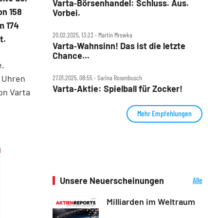
Varta‑Börsenhandel: Schluss. Aus.
on 158
Vorbei.
m 174
20.02.2025, 13:23 ‧ Martin Mrowka
t.
Varta‑Wahnsinn! Das ist die letzte
Chance...
e,
, Uhren
27.01.2025, 08:55 ‧ Sarina Rosenbusch
Varta‑Aktie: Spielball für Zocker!
on Varta
Mehr Empfehlungen
Unsere Neuerscheinungen
Alle
Neuerscheinungen
Milliarden im Weltraum