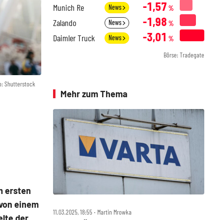
-1,57
Munich Re
News
%
-1,98
Zalando
News
%
-3,01
Daimler Truck
News
%
Börse: Tradegate
o: Shutterstock
Mehr zum Thema
m ersten
 von einem
11.03.2025, 18:55 ‧ Martin Mrowka
elte der