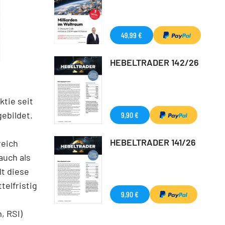
49,99 €
HEBELTRADER 142/26
ktie seit
gebildet.
9,90 €
HEBELTRADER 141/26
reich
auch als
t diese
telfristig
9,90 €
, RSI)