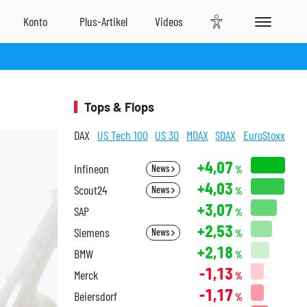
Tops & Flops
DAX
US Tech 100
US 30
MDAX
SDAX
EuroStoxx
+4,07
Infineon
News
%
+4,03
Scout24
News
%
+3,07
SAP
%
+2,53
Siemens
News
%
+2,18
BMW
%
-1,13
Merck
%
-1,17
Beiersdorf
%