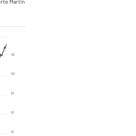
erte Martin
120
100
80
60
40