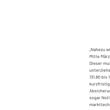
„Nahezu wi
Mitte März
Dieser mus
unterziehe
131,80 bis
kurzfristi
Absicherun
sogar Noti
markttech