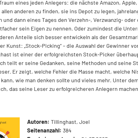
 Traum eines jeden Anlegers: die nächste Amazon, Apple,
 allen anderen zu finden, sie ins Depot zu legen, jahrelan
n und dann eines Tages den Verzehn-, Verzwanzig- oder 
tfacher sein Eigen zu nennen. Oder zumindest die Unt
 deren Anteile sich besser entwickeln als der Gesamtmar
r Kunst: „Stock-Picking“ – die Auswahl der Gewinner v
nghast ist einer der erfolgreichsten Stock-Picker überhaup
h teilt er seine Gedanken, seine Methoden und seine S
ser. Er zeigt, welche Fehler die Masse macht, welche N
kann, wie man denken sollte und vieles mehr. Unter dem
ch, das seine Leser zu erfolgreicheren Anlegern machen
Autoren:
Tillinghast, Joel
Seitenanzahl:
384