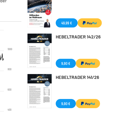
 der
49,99 €
HEBELTRADER 142/26
1000
9,90 €
800
HEBELTRADER 141/26
600
9,90 €
400