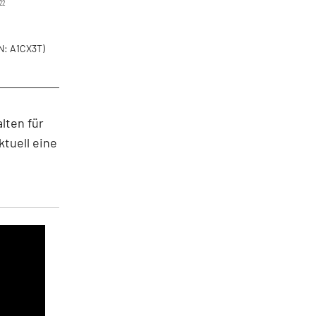
22
N: A1CX3T)
lten für
ktuell eine