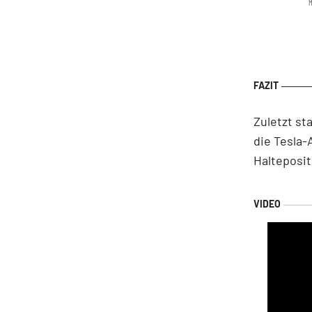
M
Zuletzt st
die Tesla-
Halteposit