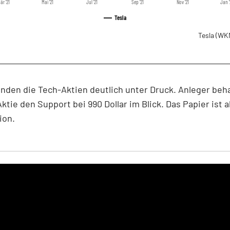
är '21
Mai '21
Jul '21
Sep '21
Nov '21
Jan '
Tesla
Tesla
(WK
anden die Tech-Aktien deutlich unter Druck. Anleger beha
Aktie den Support bei 990 Dollar im Blick. Das Papier ist a
ion.