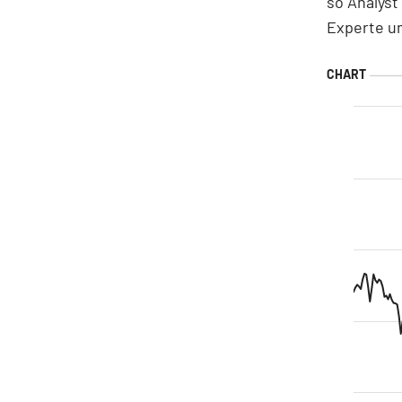
so Analyst
Experte um