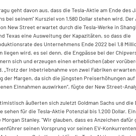
ragu geht davon aus, dass die Tesla-Aktie am Ende des 
s bei seinem" Kursziel von 1.580 Dollar stehen wird. Der 
von New Street erwartet durch die Tesla-Werke in Shang
und Texas eine Ausweitung der Kapazitäten, so dass die
duktionsrate des Unternehmens Ende 2022 bei 1,8 Milli
 liegen wird, es sei denn, die Engpässe bei der Chipve
mern sich und erzeugen einen erheblichen (aber vorübe
 „Trotz der Inbetriebnahme von zwei Fabriken erwarten
 der Margen, da sich die jüngsten Preiserhöhungen auf
enen Einnahmen auswirken“, fügte der New Street-Analy
timistisch äußerten sich zuletzt Goldman Sachs und die
e sehen für die Tesla-Aktie Potenzial bis 1.200 Dollar. Ei
e Morgan Stanley. "Wir glauben, dass es Anzeichen dafür 
henführer seinen Vorsprung vor seinen EV-Konkurrenten