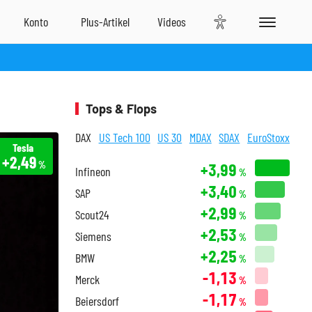
Tops & Flops
DAX
US Tech 100
US 30
MDAX
SDAX
EuroStoxx
Tesla
+2,49
%
+3,99
Infineon
%
+3,40
SAP
%
+2,99
Scout24
%
+2,53
Siemens
%
+2,25
BMW
%
-1,13
Merck
%
-1,17
Beiersdorf
%