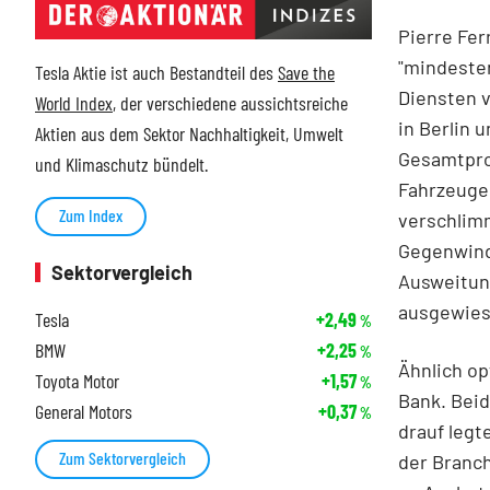
Pierre Fer
"mindesten
Tesla Aktie ist auch Bestandteil des
Save the
Diensten 
World Index
, der verschiedene aussichtsreiche
in Berlin 
Aktien aus dem Sektor Nachhaltigkeit, Umwelt
Gesamtpro
und Klimaschutz bündelt.
Fahrzeugen
Zum Index
verschlim
Gegenwind.
Sektorvergleich
Ausweitung
ausgewies
Tesla
+2,49
%
BMW
+2,25
%
Ähnlich op
Toyota Motor
+1,57
%
Bank. Beid
General Motors
+0,37
%
drauf legt
Zum Sektorvergleich
der Branc