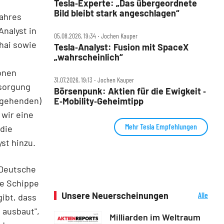
Tesla‑Experte: „Das übergeordnete
Bild bleibt stark angeschlagen“
Jahres
Analyst in
05.08.2026, 19:34 ‧ Jochen Kauper
hai sowie
Tesla‑Analyst: Fusion mit SpaceX
„wahrscheinlich“
onen
31.07.2026, 19:13 ‧ Jochen Kauper
rsorgung
Börsenpunk: Aktien für die Ewigkeit ‑
rgehenden)
E‑Mobility‑Geheimtipp
 wir eine
Mehr Tesla Empfehlungen
 die
st hinzu.
 Deutsche
ne Schippe
Unsere Neuerscheinungen
Alle
gibt, dass
Neuerscheinungen
 ausbaut",
Milliarden im Weltraum