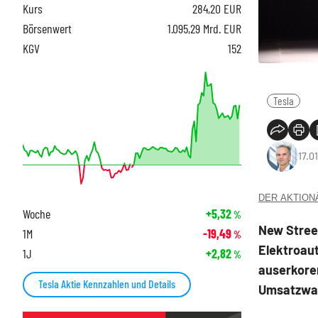
Kurs
284,20
EUR
Börsenwert
1.095,29 Mrd. EUR
KGV
152
Tesla
17.0
DER AKTIONÄR
Woche
+5,32
%
New Street
1M
-19,49
%
Elektroaut
1J
+2,82
%
auserkore
Tesla Aktie Kennzahlen und Details
Umsatzwa