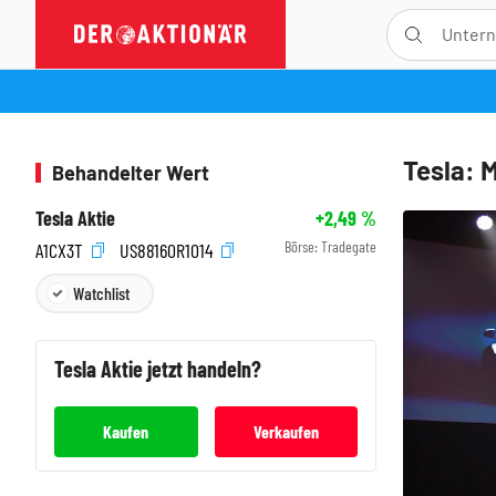
Tesla: 
Behandelter Wert
Tesla Aktie
+2,49
%
Börse:
Tradegate
A1CX3T
US88160R1014
Watchlist
Tesla
Aktie jetzt handeln?
Kaufen
Verkaufen