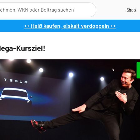
++ Heiß kaufen, eiskalt verdoppeln ++
Mega-Kursziel!