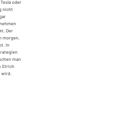
 Tesla oder
g nicht
gar
ernehmen
kt. Der
on morgen.
t. In
trategien
ischen man
 Strich
 wird.