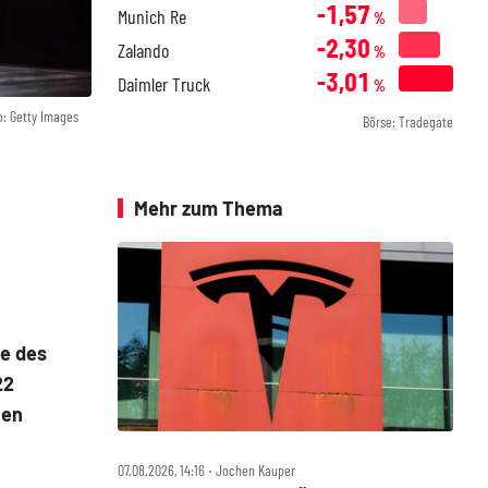
-1,57
Munich Re
%
-2,30
Zalando
%
-3,01
Daimler Truck
%
o: Getty Images
Börse: Tradegate
Mehr zum Thema
ie des
22
hen
07.08.2026, 14:16 ‧ Jochen Kauper