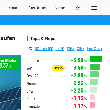
naufen
Tops & Flops
DAX
US Tech 100
US 30
MDAX
SDAX
EuroStoxx
+3,99
Top 10 Index
Infineon
%
3,37
+3,40
%
SAP
News
%
+2,99
Scout24
%
+2,53
Siemens
%
+2,25
BMW
%
-1,13
Merck
%
-1,17
Beiersdorf
%