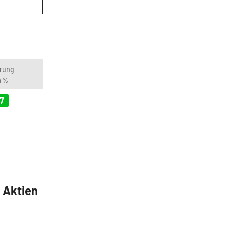
rung
n %
7
5 Aktien