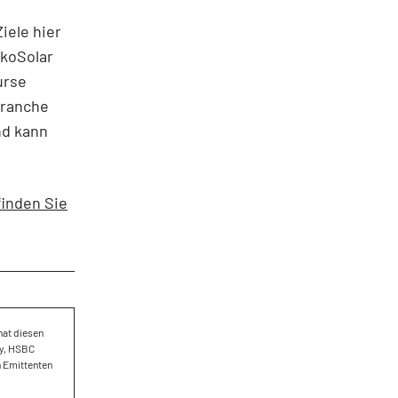
iele hier
nkoSolar
urse
branche
nd kann
finden Sie
hat diesen
ey, HSBC
n Emittenten