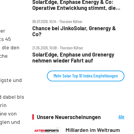
SolarEdge, Enphase Energy & Co:
Operative Entwicklung stimmt, die
Kursentwicklung nicht....
r
09.07.2026, 10:14 ‧ Thorsten Küfner
Chance bei JinkoSolar, Grenergy &
ier
Co?
ts 45
, die den
21.05.2026, 10:08 ‧ Thorsten Küfner
SolarEdge, Enphase und Grenergy
iche
nehmen wieder Fahrt auf
Mehr Solar Top 10 Index Empfehlungen
ligste und
d dabei bis
rin
äne von
Unsere Neuerscheinungen
Alle
gien und
Neuerscheinungen
Milliarden im Weltraum