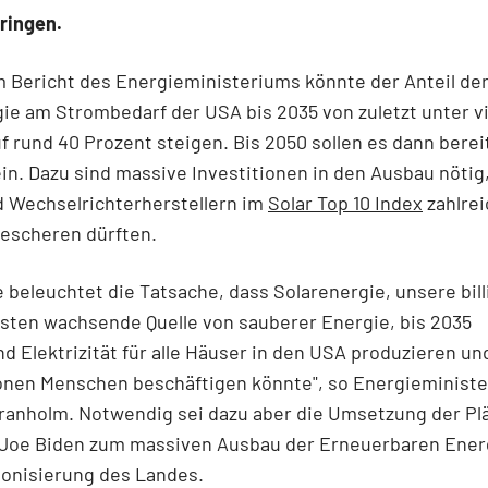
ringen.
 Bericht des Energieministeriums könnte der Anteil de
ie am Strombedarf der USA bis 2035 von zuletzt unter v
f rund 40 Prozent steigen. Bis 2050 sollen es dann berei
in. Dazu sind massive Investitionen in den Ausbau nötig
d Wechselrichterherstellern im
Solar Top 10 Index
zahlre
bescheren dürften.
e beleuchtet die Tatsache, dass Solarenergie, unsere bil
sten wachsende Quelle von sauberer Energie, bis 2035
d Elektrizität für alle Häuser in den USA produzieren un
lionen Menschen beschäftigen könnte", so Energieministe
ranholm. Notwendig sei dazu aber die Umsetzung der Pl
 Joe Biden zum massiven Ausbau der Erneuerbaren Ener
bonisierung des Landes.