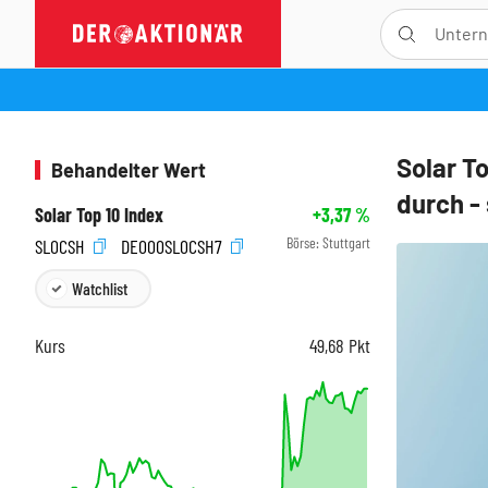
Solar T
Behandelter Wert
durch -
Solar Top 10 Index
+3,37
%
Börse:
Stuttgart
SL0CSH
DE000SL0CSH7
Watchlist
Kurs
49,68
Pkt