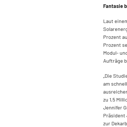
Fantasie b
Laut einem
Solarenerg
Prozent au
Prozent se
Modul- un
Aufträge 
„Die Studi
am schnell
ausreichen
zu 1,5 Mil
Jennifer G
Präsident
zur Dekar