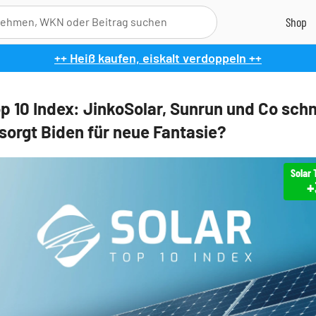
++ Heiß kaufen, eiskalt verdoppeln ++
op 10 Index: JinkoSolar, Sunrun und Co sch
 sorgt Biden für neue Fantasie?
Solar 
+