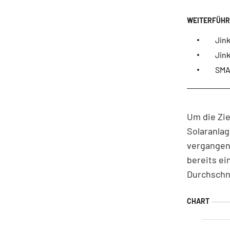
Jin
Jink
SMA 
Um die Zie
Solaranlag
vergangene
bereits e
Durchschn