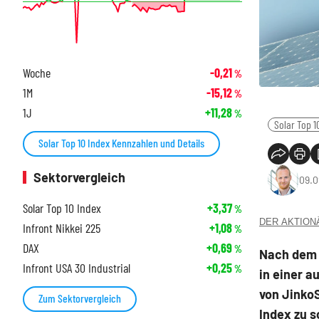
Woche
-0,21
%
1M
-15,12
%
1J
+11,28
%
Solar Top 1
Solar Top 10 Index Kennzahlen und Details
Sektorvergleich
09.0
Solar Top 10 Index
+3,37
%
DER AKTIONÄR
Infront Nikkei 225
+1,08
%
DAX
+0,69
%
Nach dem 
Infront USA 30 Industrial
+0,25
%
in einer a
von JinkoS
Zum Sektorvergleich
Index zu s