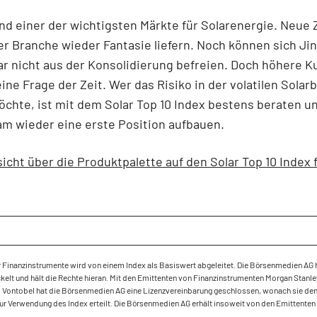
nd einer der wichtigsten Märkte für Solarenergie. Neue Z
r Branche wieder Fantasie liefern. Noch können sich Ji
r nicht aus der Konsolidierung befreien. Doch höhere K
ine Frage der Zeit. Wer das Risiko in der volatilen Solar
chte, ist mit dem Solar Top 10 Index bestens beraten u
am wieder eine erste Position aufbauen.
icht über die Produktpalette auf den Solar Top 10 Index 
r Finanzinstrumente wird von einem Index als Basiswert abgeleitet. Die Börsenmedien AG 
kelt und hält die Rechte hieran. Mit den Emittenten von Finanzinstrumenten Morgan Stanl
d Vontobel hat die Börsenmedien AG eine Lizenzvereinbarung geschlossen, wonach sie de
zur Verwendung des Index erteilt. Die Börsenmedien AG erhält insoweit von den Emittenten
.