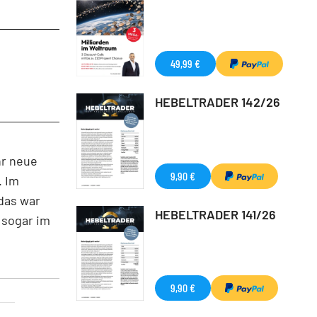
49,99 €
HEBELTRADER 142/26
hr neue
9,90 €
. Im
 das war
HEBELTRADER 141/26
 sogar im
9,90 €