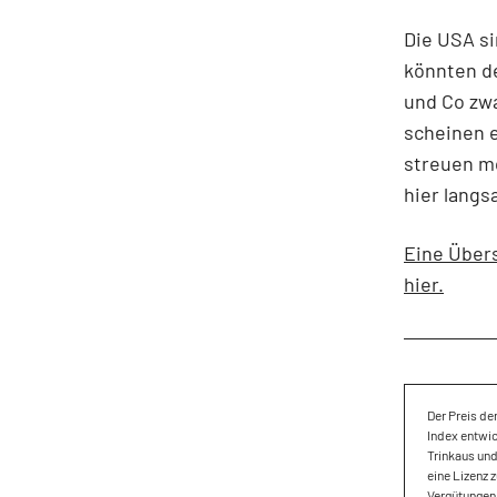
Die USA si
könnten de
und Co zwa
scheinen e
streuen mö
hier langs
Eine Übers
hier.
Der Preis de
Index entwic
Trinkaus un
eine Lizenz 
Vergütungen