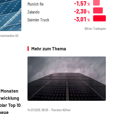
-1,57
Munich Re
%
-2,30
Zalando
%
-3,01
Daimler Truck
%
Börse: Tradegate
örsenmedien AG
Mehr zum Thema
t Monaten
ntwicklung
lar Top 10
14.07.2026, 08:05 ‧ Thorsten Küfner
 neue