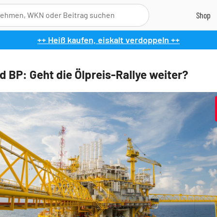
++ Heiß kaufen, eiskalt verdoppeln ++
nd BP: Geht die Ölpreis-Rallye weiter?