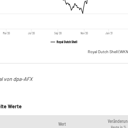
Mai '20
Jul '20
Sep '20
Nov '20
Jan '21
Royal Dutch Shell
Royal Dutch Shell
(WKN
al von dpa-AFX
lte Werte
Veränderun
Wert
Heute in %