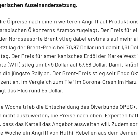
egerischen Auseinandersetzung.
ie Ölpreise nach einem weiteren Angriff auf Produktion
arabischen Ölkonzerns Aramco zugelegt. Der Preis für ei
) der Nordseesorte Brent stieg dabei erstmals auf mehr a
etzt lag der Brent-Preis bei 70,97 Dollar und damit 1,61 Do
itag. Der Preis für amerikanisches Erdöl der Marke West
te (WTI) stieg um 1,49 Dollar auf 67,58 Dollar. Damit knüp
n die jüngste Rally an. Der Brent-Preis stieg seit Ende O
ozent an. Im Vergleich zum Tief im Corona-Crash im März 
gt das Plus rund 55 Dollar.
e Woche trieb die Entscheidung des Ölverbunds OPEC+,
 nicht auszuweiten, die Preise nach oben. Experten hat
 dass das Kartell das Angebot ausweiten will. Zudem so
e Woche ein Angriff von Huthi-Rebellen aus dem Jemen 