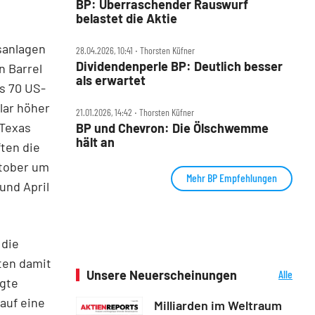
BP: Überraschender Rauswurf
belastet die Aktie
sanlagen
28.04.2026, 10:41 ‧ Thorsten Küfner
Dividendenperle BP: Deutlich besser
n Barrel
als erwartet
ls 70 US-
llar höher
21.01.2026, 14:42 ‧ Thorsten Küfner
 Texas
BP und Chevron: Die Ölschwemme
hält an
ften die
ktober um
Mehr BP Empfehlungen
und April
 die
ten damit
Unsere Neuerscheinungen
Alle
rgte
Neuerscheinungen
auf eine
Milliarden im Weltraum