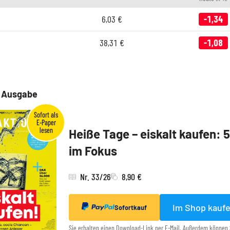
6,03
€
-1,34
38,31
€
-1,08
e Ausgabe
Heiße Tage – eiskalt kaufen: 
im Fokus
Nr. 33/26
8,90 €
Im Shop kauf
Sofortkauf
Sie erhalten einen Download-Link per E-Mail. Außerdem können 