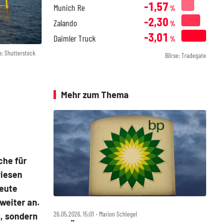
-1,57
Munich Re
%
-2,30
Zalando
%
-3,01
Daimler Truck
%
o: Shutterstock
Börse: Tradegate
Mehr zum Thema
che für
riesen
heute
weiter an.
26.05.2026, 15:01 ‧ Marion Schlegel
s, sondern