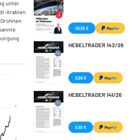
ng unter
di-Arabien
t Drohnen
49,99 €
nannte
rsorgung
HEBELTRADER 142/26
9,90 €
HEBELTRADER 141/26
4
9,90 €
3