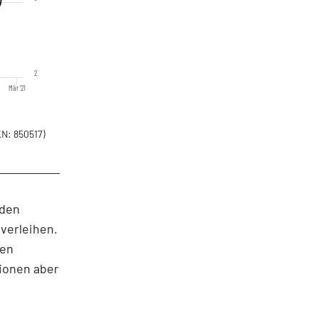
2
Mär '21
N: 850517)
 den
verleihen.
ben
tionen aber