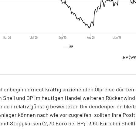
Mai '20
Jul '20
Sep '20
Nov '20
Jan '21
BP
BP
(WK
henbeginn erneut kräftig anziehenden Ölpreise dürften
 Shell und BP im heutigen Handel weiteren Rückenwind 
noch relativ günstig bewerteten Dividendenperlen blei
 Anleger können nach wie vor zugreifen, sollten ihre Posi
mit Stoppkursen (2,70 Euro bei BP; 13,60 Euro bei Shell)
.