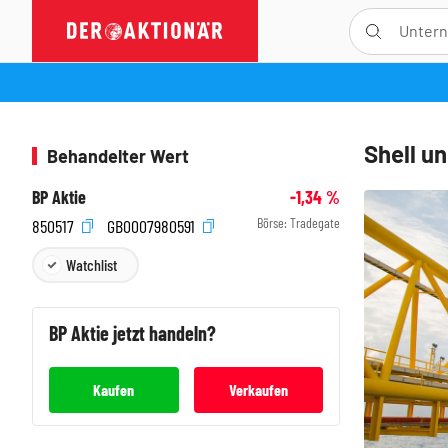
Shell u
Behandelter Wert
BP Aktie
-1,34
%
Börse:
Tradegate
850517
GB0007980591
Watchlist
BP
Aktie jetzt handeln?
Kaufen
Verkaufen