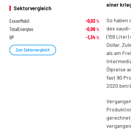
einer kri
Sektorvergleich
So haben d
ExxonMobil
-0,03
%
des saudi-
TotalEnergies
-0,96
%
(159 Liter
BP
-1,34
%
Dollar. Zul
Zum Sektorvergleich
als am Fre
Intermedia
Ölpreise a
fast 90 Pr
2020 beträ
Vergangen
Produktion
gerechnet,
vergangen