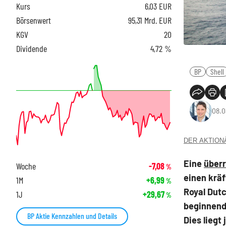
Kurs
6,03
EUR
Börsenwert
95,31 Mrd. EUR
KGV
20
Dividende
4,72 %
BP
Shell
08.0
DER AKTIONÄR
Eine
über
Woche
-7,08
%
einen kräf
1M
+6,99
%
Royal Dutc
1J
+29,67
%
beginnende
BP Aktie Kennzahlen und Details
Dies liegt