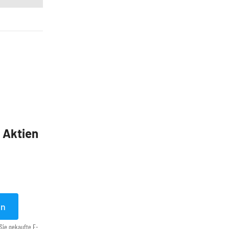
5 Aktien
en
Sie gekaufte E-