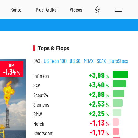
Tops & Flops
DAX
US Tech 100
US 30
MDAX
SDAX
EuroStoxx
BP
-1,34
%
+3,99
Infineon
%
+3,40
SAP
%
+2,99
Scout24
%
+2,53
Siemens
%
+2,25
BMW
%
-1,13
Merck
%
-1,17
Beiersdorf
%