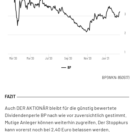
3
2
1
Mär '20
Mai '20
Jul '20
Sep '20
Nov '20
Jan '21
BP
BP
(WKN: 850517)
Auch DER AKTIONÄR bleibt für die günstig bewertete
Dividendenperle BP nach wie vor zuversichtlich gestimmt.
Mutige Anleger können weiterhin zugreifen. Der Stoppkurs
kann vorerst noch bei 2,40 Euro belassen werden.