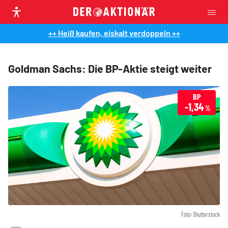
++ Heiß kaufen, eiskalt verdoppeln ++
Goldman Sachs: Die BP-Aktie steigt weiter
BP
-1,34
%
Foto: Shutterstock