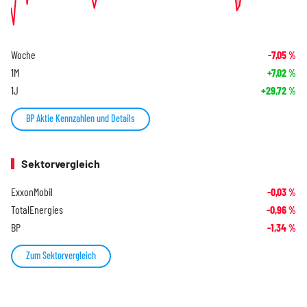
Woche
-7,05
%
1M
+7,02
%
1J
+29,72
%
BP Aktie Kennzahlen und Details
Sektorvergleich
ExxonMobil
-0,03
%
TotalEnergies
-0,96
%
BP
-1,34
%
Zum Sektorvergleich