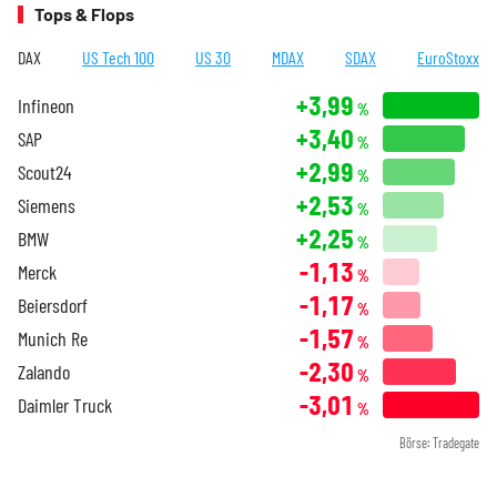
Tops & Flops
DAX
US Tech 100
US 30
MDAX
SDAX
EuroStoxx
+3,99
Infineon
%
+3,40
SAP
%
+2,99
Scout24
%
+2,53
Siemens
%
+2,25
BMW
%
-1,13
Merck
%
-1,17
Beiersdorf
%
-1,57
Munich Re
%
-2,30
Zalando
%
-3,01
Daimler Truck
%
Börse: Tradegate