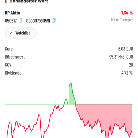
Behandelter Wert
BP Aktie
-1,34
%
850517
GB0007980591
Börse:
Tradegate
Watchlist
Kurs
6,03
EUR
Börsenwert
95,31 Mrd. EUR
KGV
20
Dividende
4,72 %