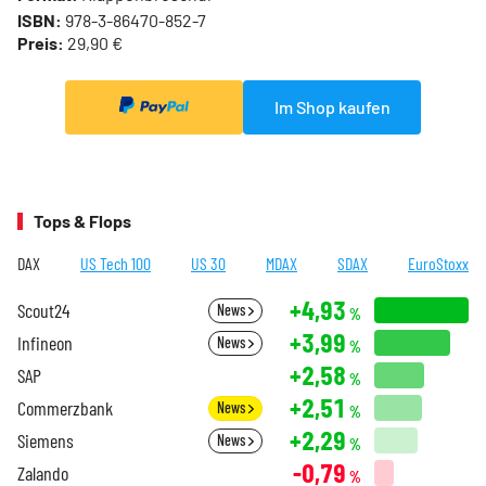
ISBN:
978-3-86470-852-7
Preis:
29,90 €
Im Shop kaufen
Tops & Flops
DAX
US Tech 100
US 30
MDAX
SDAX
EuroStoxx
+4,93
Scout24
News
%
+3,99
Infineon
News
%
+2,58
SAP
%
+2,51
Commerzbank
News
%
+2,29
Siemens
News
%
-0,79
Zalando
%