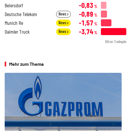
-0,83
Beiersdorf
%
-0,89
Deutsche Telekom
News
%
-1,57
Munich Re
News
%
-3,74
Daimler Truck
News
%
Börse: Tradegate
Mehr zum Thema