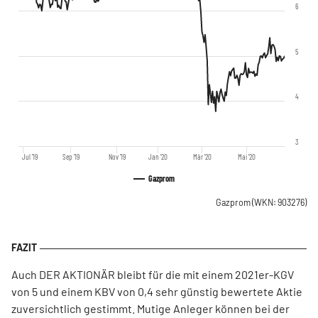
6
5
4
3
Jul '19
Sep '19
Nov '19
Jan '20
Mär '20
Mai '20
Gazprom
Gazprom
(WKN: 903276)
Auch DER AKTIONÄR bleibt für die mit einem 2021er-KGV
von 5 und einem KBV von 0,4 sehr günstig bewertete Aktie
zuversichtlich gestimmt. Mutige Anleger können bei der