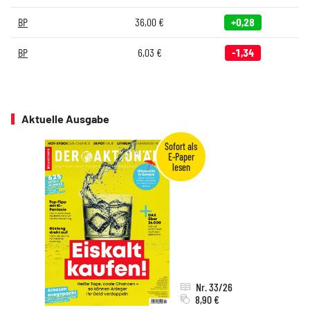
BP
36,00
€
+0,28
BP
6,03
€
-1,34
Aktuelle Ausgabe
Nr. 33/26
8,90 €