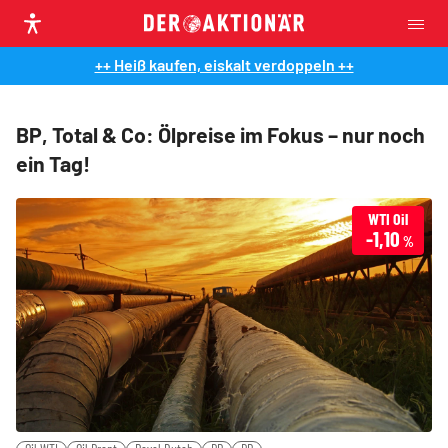
++ Heiß kaufen, eiskalt verdoppeln ++
BP, Total & Co: Ölpreise im Fokus – nur noch
ein Tag!
WTI Oil
-1,10
%