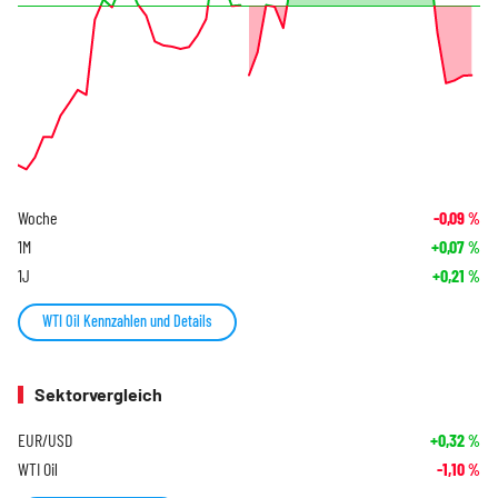
Woche
-0,09
%
1M
+0,07
%
1J
+0,21
%
WTI Oil Kennzahlen und Details
Sektorvergleich
EUR/USD
+0,32
%
WTI Oil
-1,10
%