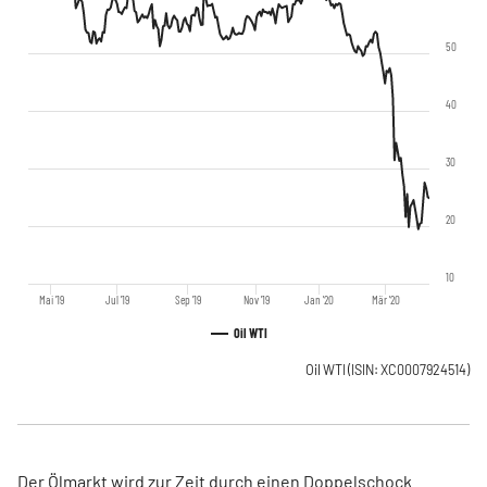
50
40
30
20
10
Mai '19
Jul '19
Sep '19
Nov '19
Jan '20
Mär '20
Oil WTI
Oil WTI
(ISIN: XC0007924514)
Der Ölmarkt wird zur Zeit durch einen Doppelschock