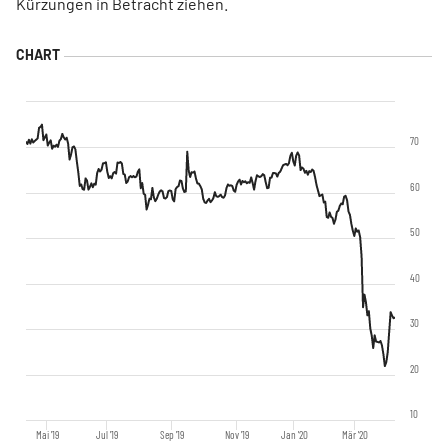
Kürzungen in Betracht ziehen.
70
60
50
40
30
20
10
Mai '19
Jul '19
Sep '19
Nov '19
Jan '20
Mär '20