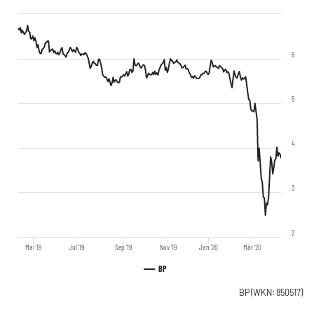
6
5
4
3
2
Mai '19
Jul '19
Sep '19
Nov '19
Jan '20
Mär '20
BP
BP
(WKN: 850517)