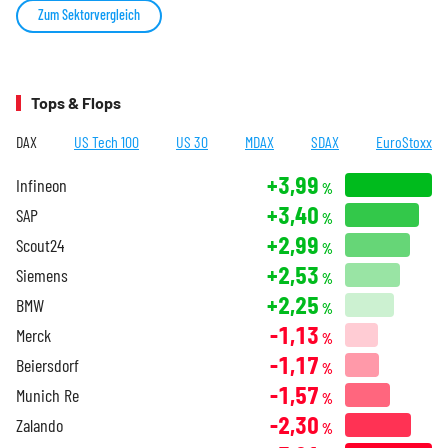
Zum Sektorvergleich
Tops & Flops
DAX
US Tech 100
US 30
MDAX
SDAX
EuroStoxx
+3,99
Infineon
%
+3,40
SAP
%
+2,99
Scout24
%
+2,53
Siemens
%
+2,25
BMW
%
-1,13
Merck
%
-1,17
Beiersdorf
%
-1,57
Munich Re
%
-2,30
Zalando
%