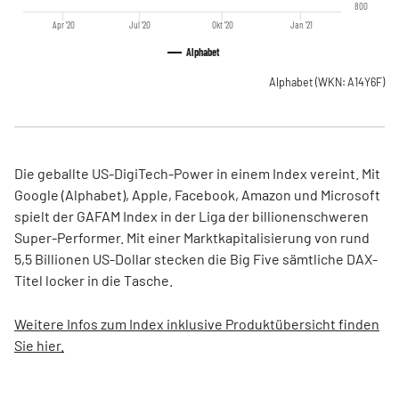
800
Apr '20
Jul '20
Okt '20
Jan '21
Alphabet
Alphabet
(WKN: A14Y6F)
Die geballte US-DigiTech-Power in einem Index vereint. Mit
Google (Alphabet), Apple, Facebook, Amazon und Microsoft
spielt der GAFAM Index in der Liga der billionenschweren
Super-Performer. Mit einer Marktkapitalisierung von rund
5,5 Billionen US-Dollar stecken die Big Five sämtliche DAX-
Titel locker in die Tasche.
Weitere Infos zum Index inklusive Produktübersicht finden
Sie hier.