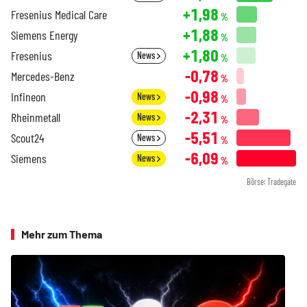
+1,98
Fresenius Medical Care
%
+1,88
Siemens Energy
%
+1,80
Fresenius
News
%
-0,78
Mercedes-Benz
%
-0,98
Infineon
News
%
-2,31
Rheinmetall
News
%
-5,51
Scout24
News
%
-6,09
Siemens
News
%
Börse: Tradegate
Mehr zum Thema