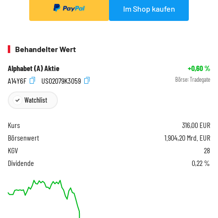
Im Shop kaufen
Behandelter Wert
Alphabet (A) Aktie
+0,60
%
A14Y6F
US02079K3059
Börse:
Tradegate
Watchlist
Kurs
316,00
EUR
Börsenwert
1.904,20 Mrd. EUR
KGV
28
Dividende
0,22 %