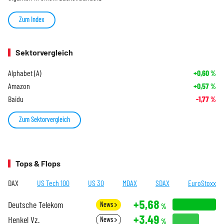
Zum Index
Sektorvergleich
Alphabet (A)
+0,60
%
Amazon
+0,57
%
Baidu
-1,77
%
Zum Sektorvergleich
Tops & Flops
DAX
US Tech 100
US 30
MDAX
SDAX
EuroStoxx
+5,68
Deutsche Telekom
News
%
+3,49
Henkel Vz.
News
%