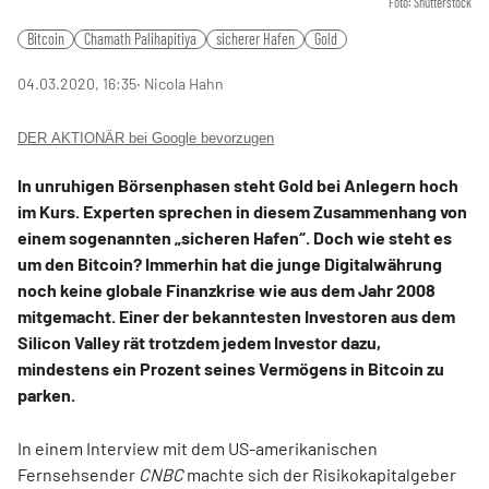
Foto: Shutterstock
Bitcoin
Chamath Palihapitiya
sicherer Hafen
Gold
04.03.2020, 16:35
‧ Nicola Hahn
DER AKTIONÄR bei Google bevorzugen
In unruhigen Börsenphasen steht Gold bei Anlegern hoch
im Kurs. Experten sprechen in diesem Zusammenhang von
einem sogenannten „sicheren Hafen“. Doch wie steht es
um den Bitcoin? Immerhin hat die junge Digitalwährung
noch keine globale Finanzkrise wie aus dem Jahr 2008
mitgemacht. Einer der bekanntesten Investoren aus dem
Silicon Valley rät trotzdem jedem Investor dazu,
mindestens ein Prozent seines Vermögens in Bitcoin zu
parken.
In einem Interview mit dem US-amerikanischen
Fernsehsender
CNBC
machte sich der Risikokapitalgeber