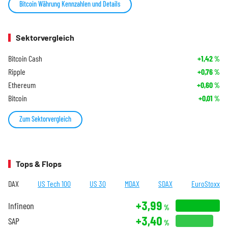
Bitcoin Währung Kennzahlen und Details
Sektorvergleich
Bitcoin Cash
+1,42
%
Ripple
+0,76
%
Ethereum
+0,60
%
Bitcoin
+0,01
%
Zum Sektorvergleich
Tops & Flops
DAX
US Tech 100
US 30
MDAX
SDAX
EuroStoxx
+3,99
Infineon
%
+3,40
SAP
%