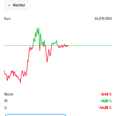
Watchlist
Kurs
64.879,5950
Woche
-0,46
%
1M
+0,05
%
1J
-44,08
%