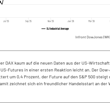
Jul '25
Sep '25
Nov '25
Jan '26
Mär '26
DJ Industrial Average
Infront DowJones
(WK
er DAX kaum auf die neuen Daten aus der US-Wirtschaft 
 US-Futures in einer ersten Reaktion leicht an. Der Dow
ttert um 0,4 Prozent, der Future auf den S&P 500 steigt
amit zeichnet sich ein freundlicher Handelsstart an der 