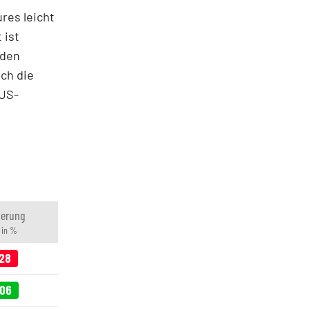
res leicht
 ist
rden
ach die
 US-
derung
 in %
,28
,06