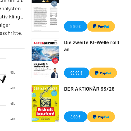
Analysten
tiv klingt,
niger
9,90 €
sschritte.
Die zweite KI-Welle rollt
an
99,99 €
50k
DER AKTIONÄR 33/26
48k
46k
8,90 €
44k