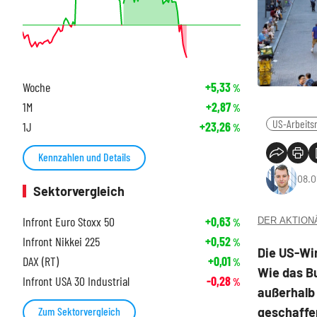
Woche
+5,33
%
1M
+2,87
%
US-Arbeits
1J
+23,26
%
Kennzahlen und Details
08.0
Sektorvergleich
Infront Euro Stoxx 50
+0,63
DER AKTIONÄR
%
Infront Nikkei 225
+0,52
%
Die US-Wi
DAX (RT)
+0,01
%
Wie das Bu
Infront USA 30 Industrial
-0,28
%
außerhalb 
geschaffe
Zum Sektorvergleich