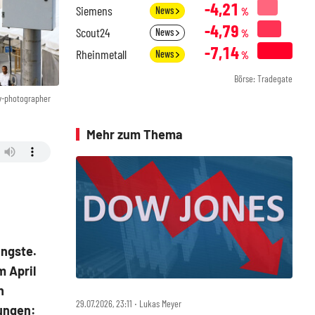
-4,21
Siemens
News
%
-4,79
Scout24
News
%
-7,14
Rheinmetall
News
%
Börse: Tradegate
y-photographer
Mehr zum Thema
ängste.
m April
n
29.07.2026, 23:11 ‧ Lukas Meyer
tungen: