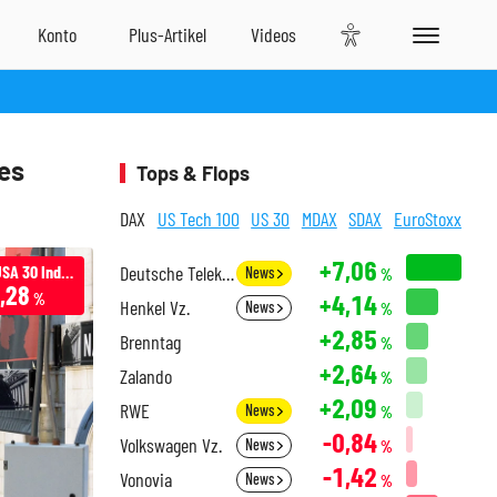
es
Tops & Flops
DAX
US Tech 100
US 30
MDAX
SDAX
EuroStoxx
+7,06
Infront USA 30 Industrial
Deutsche Telekom
News
%
,28
+4,14
%
Henkel Vz.
News
%
+2,85
Brenntag
%
+2,64
Zalando
%
+2,09
RWE
News
%
-0,84
Volkswagen Vz.
News
%
-1,42
Vonovia
News
%