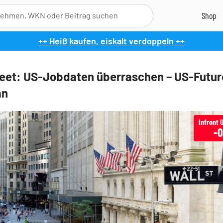
++ Heiß kaufen, eiskalt verdoppeln ++
reet: US-Jobdaten überraschen – US-Futur
an
-0