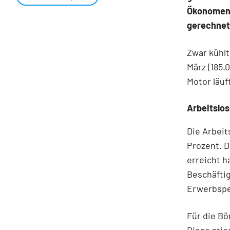
Ökonomen h
gerechnet
Zwar kühlt
März (185.
Motor läuf
Arbeitslos
Die Arbeit
Prozent. D
erreicht 
Beschäfti
Erwerbsper
Für die Bö
Diese stie