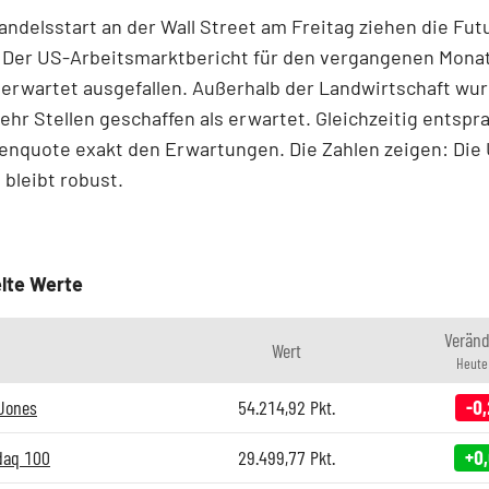
ndelsstart an der Wall Street am Freitag ziehen die Futu
 Der US-Arbeitsmarktbericht für den vergangenen Monat
 erwartet ausgefallen. Außerhalb der Landwirtschaft wu
ehr Stellen geschaffen als erwartet. Gleichzeitig entspr
enquote exakt den Erwartungen. Die Zahlen zeigen: Die
 bleibt robust.
lte Werte
Verän
Wert
Heute
wJones
54.214,92
Pkt.
-0
daq 100
29.499,77
Pkt.
+0