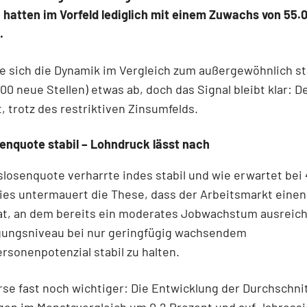
atten im Vorfeld lediglich mit einem Zuwachs von 55.0
.
e sich die Dynamik im Vergleich zum außergewöhnlich s
000 neue Stellen) etwas ab, doch das Signal bleibt klar: D
t, trotz des restriktiven Zinsumfelds.
enquote stabil – Lohndruck lässt nach
slosenquote verharrte indes stabil und wie erwartet bei 
ies untermauert die These, dass der Arbeitsmarkt eine
hat, an dem bereits ein moderates Jobwachstum ausreich
gungsniveau bei nur geringfügig wachsendem
sonenpotenzial stabil zu halten.
rse fast noch wichtiger: Die Entwicklung der Durchschni
gen im Monatsvergleich um 0,2 Prozent und auf Jahressi