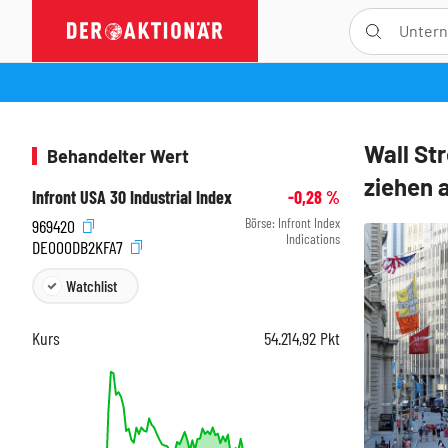
Wall St
Behandelter Wert
ziehen 
Infront USA 30 Industrial Index
-0,28
%
Börse:
Infront Index
969420
Indications
DE000DB2KFA7
Watchlist
Kurs
54.214,92
Pkt