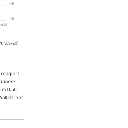
42k
40k
Mai '26
N: 969420)
reagiert,
-Jones-
 um 0,55
Wall Street