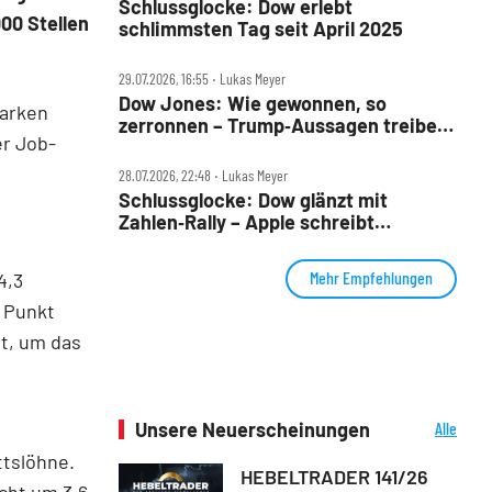
Schlussglocke: Dow erlebt
00 Stellen
schlimmsten Tag seit April 2025
29.07.2026, 16:55 ‧ Lukas Meyer
Dow Jones: Wie gewonnen, so
tarken
zerronnen – Trump‑Aussagen treiben
er Job-
Ölpreis
28.07.2026, 22:48 ‧ Lukas Meyer
Schlussglocke: Dow glänzt mit
Zahlen‑Rally – Apple schreibt
Geschichte
Mehr Empfehlungen
4,3
n Punkt
t, um das
Unsere Neuerscheinungen
Alle
Neuerscheinungen
ttslöhne.
HEBELTRADER 141/26
cht um 3,6