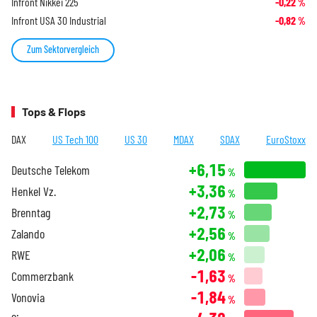
Infront Nikkei 225
-0,22
%
Infront USA 30 Industrial
-0,82
%
Zum Sektorvergleich
Tops & Flops
DAX
US Tech 100
US 30
MDAX
SDAX
EuroStoxx
+6,15
Deutsche Telekom
%
+3,36
Henkel Vz.
%
+2,73
Brenntag
%
+2,56
Zalando
%
+2,06
RWE
%
-1,63
Commerzbank
%
-1,84
Vonovia
%