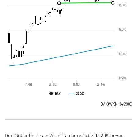
13.000
12.500
12.000
11.500
14. Okt
28. Okt
11. Nov
25. Nov
DAX
GD 200
DAX
(WKN: 846900)
Der DAX notierte am Vormittag bereits bei 13.336, bevor