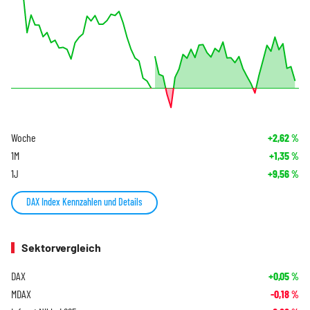
Woche
+2,62
%
1M
+1,35
%
1J
+9,56
%
DAX Index Kennzahlen und Details
Sektorvergleich
DAX
+0,05
%
MDAX
-0,18
%