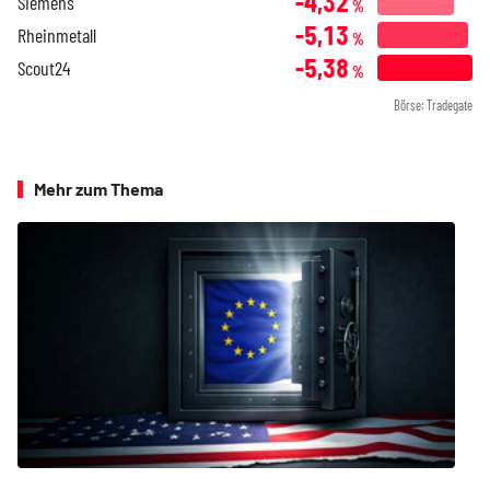
-4,32
Siemens
%
-5,13
Rheinmetall
%
-5,38
Scout24
%
Börse: Tradegate
Mehr zum Thema