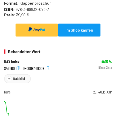
Format:
Klappenbroschur
ISBN:
978-3-68932-073-7
Preis:
39,90 €
Im Shop kaufen
Behandelter Wert
DAX Index
+0,05
%
846900
DE0008469008
Börse:
Xetra
Watchlist
Kurs
26.140,13
XXP