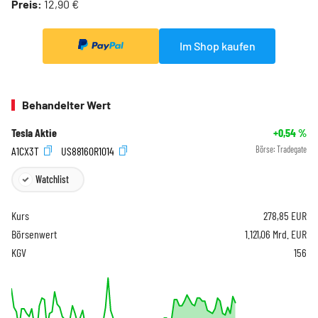
Preis:
12,90 €
Im Shop kaufen
Behandelter Wert
Tesla Aktie
+0,54
%
A1CX3T
US88160R1014
Börse:
Tradegate
Watchlist
Kurs
278,85
EUR
Börsenwert
1.121,06 Mrd. EUR
KGV
156