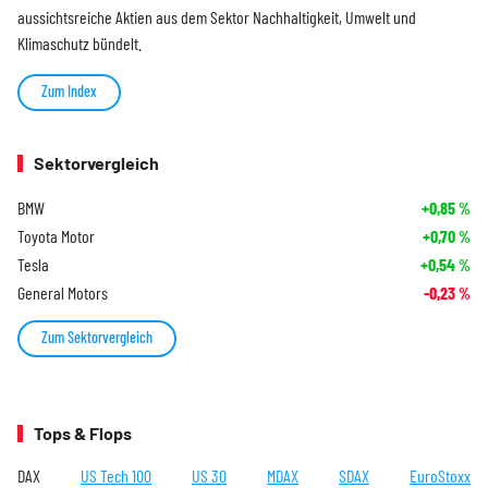
aussichtsreiche Aktien aus dem Sektor Nachhaltigkeit, Umwelt und
Klimaschutz bündelt.
Zum Index
Sektorvergleich
BMW
+0,85
%
Toyota Motor
+0,70
%
Tesla
+0,54
%
General Motors
-0,23
%
Zum Sektorvergleich
Tops & Flops
DAX
US Tech 100
US 30
MDAX
SDAX
EuroStoxx