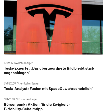
Heute, 14:16 ‧ Jochen Kauper
Tesla‑Experte: „Das übergeordnete Bild bleibt stark
angeschlagen“
05.08.2026, 19:34 ‧ Jochen Kauper
Tesla‑Analyst: Fusion mit SpaceX „wahrscheinlich“
31.07.2026, 19:13 ‧ Jochen Kauper
Börsenpunk: Aktien für die Ewigkeit ‑
E‑Mobility‑Geheimtipp