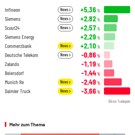
+5,36
Infineon
News
%
+2,82
Siemens
News
%
+2,57
Scout24
News
%
+2,29
Siemens Energy
%
+2,10
Commerzbank
News
%
-0,86
Deutsche Telekom
News
%
-1,19
Zalando
%
-1,44
Beiersdorf
%
-2,49
Munich Re
News
%
-3,66
Daimler Truck
News
%
Börse: Tradegate
Mehr zum Thema