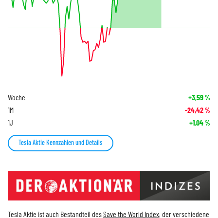
Woche
+3,59
%
1M
-24,42
%
1J
+1,04
%
Tesla Aktie Kennzahlen und Details
Tesla Aktie ist auch Bestandteil des
Save the World Index
, der verschiedene