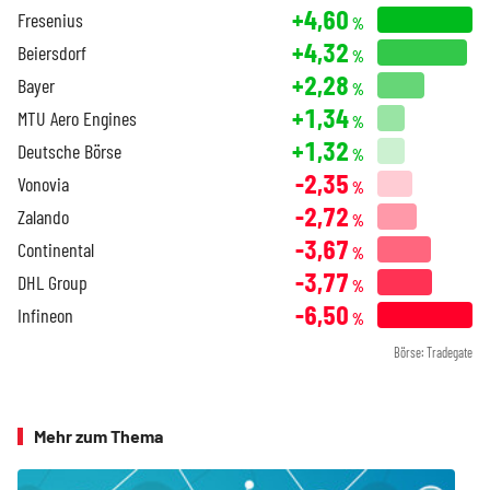
+4,60
Fresenius
%
+4,32
Beiersdorf
%
+2,28
Bayer
%
+1,34
MTU Aero Engines
%
+1,32
Deutsche Börse
%
-2,35
Vonovia
%
-2,72
Zalando
%
-3,67
Continental
%
-3,77
DHL Group
%
-6,50
Infineon
%
Börse: Tradegate
Mehr zum Thema