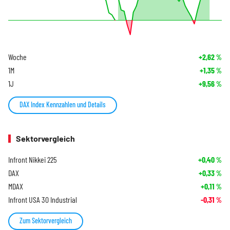
Woche
+2,62
%
1M
+1,35
%
1J
+9,56
%
DAX Index Kennzahlen und Details
Sektorvergleich
Infront Nikkei 225
+0,40
%
DAX
+0,33
%
MDAX
+0,11
%
Infront USA 30 Industrial
-0,31
%
Zum Sektorvergleich