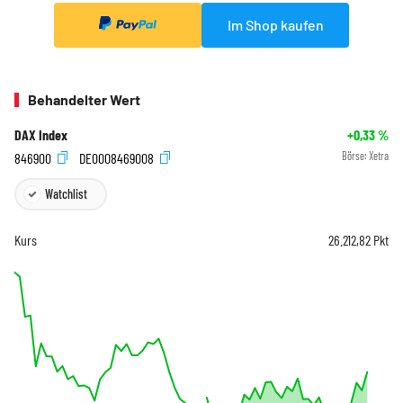
Im Shop kaufen
Behandelter Wert
DAX Index
+0,33
%
846900
DE0008469008
Börse:
Xetra
Watchlist
Kurs
26.212,82
Pkt