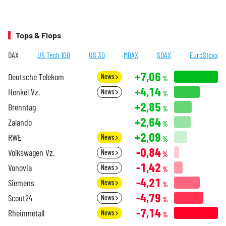
Tops & Flops
DAX
US Tech 100
US 30
MDAX
SDAX
EuroStoxx
+7,06
Deutsche Telekom
News
%
+4,14
Henkel Vz.
News
%
+2,85
Brenntag
%
+2,64
Zalando
%
+2,09
RWE
News
%
-0,84
Volkswagen Vz.
News
%
-1,42
Vonovia
News
%
-4,21
Siemens
News
%
-4,79
Scout24
News
%
-7,14
Rheinmetall
News
%