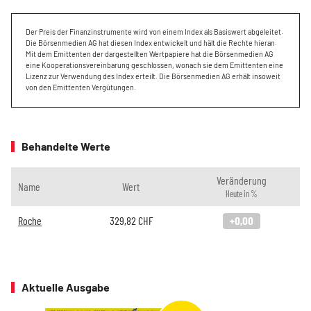
Der Preis der Finanzinstrumente wird von einem Index als Basiswert abgeleitet.
Die Börsenmedien AG hat diesen Index entwickelt und hält die Rechte hieran.
Mit dem Emittenten der dargestellten Wertpapiere hat die Börsenmedien AG
eine Kooperationsvereinbarung geschlossen, wonach sie dem Emittenten eine
Lizenz zur Verwendung des Index erteilt. Die Börsenmedien AG erhält insoweit
von den Emittenten Vergütungen.
Behandelte Werte
Veränderung
Name
Wert
Heute in %
Roche
329,82
CHF
+0,00
Aktuelle Ausgabe