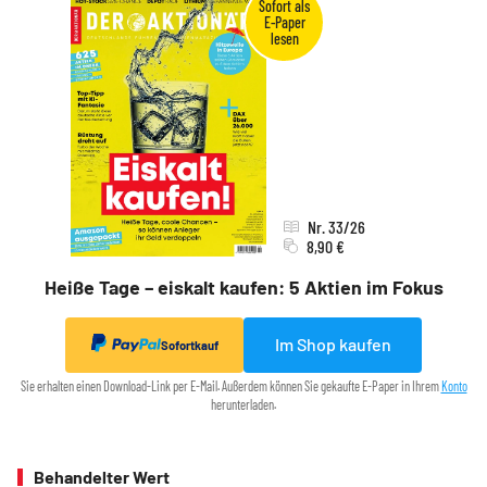
Nr. 33/26
8,90 €
Heiße Tage – eiskalt kaufen: 5 Aktien im Fokus
Im Shop kaufen
Sofortkauf
Sie erhalten einen Download-Link per E-Mail. Außerdem können Sie gekaufte E-Paper in Ihrem
Konto
herunterladen.
Behandelter Wert