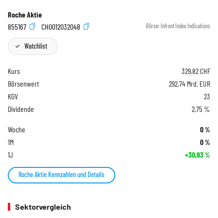
Roche Aktie
855167
CH0012032048
Börse:
Infront Index Indications
Watchlist
Kurs
329,82
CHF
Börsenwert
292,74 Mrd. EUR
KGV
23
Dividende
2,75 %
Woche
0
%
1M
0
%
1J
+30,93
%
Roche Aktie Kennzahlen und Details
Sektorvergleich