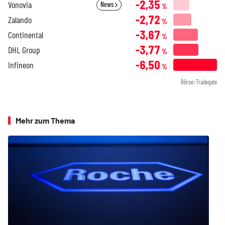
-2,35
Vonovia
News
%
-2,72
Zalando
%
-3,67
Continental
%
-3,77
DHL Group
%
-6,50
Infineon
%
Börse: Tradegate
Mehr zum Thema