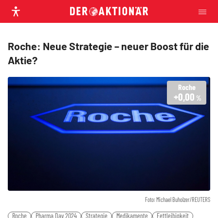
Roche: Neue Strategie – neuer Boost für die
Aktie?
Roche
+0,00
%
Foto: Michael Buholzer/REUTERS
Roche
Pharma Day 2024
Strategie
Medikamente
Fettleibigkeit