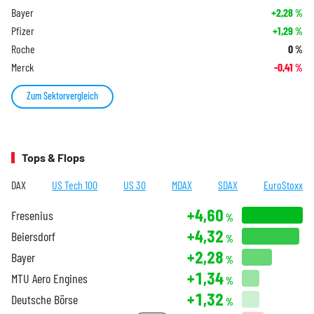
Bayer
+2,28
%
Pfizer
+1,29
%
Roche
0
%
Merck
-0,41
%
Zum Sektorvergleich
Tops & Flops
DAX
US Tech 100
US 30
MDAX
SDAX
EuroStoxx
+4,60
Fresenius
%
+4,32
Beiersdorf
%
+2,28
Bayer
%
+1,34
MTU Aero Engines
%
+1,32
Deutsche Börse
%