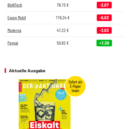
BioNTech
78,15
€
-2,07
Exxon Mobil
119,24
€
-0,03
Moderna
47,22
€
-3,03
Paypal
50,82
€
+1,30
Aktuelle Ausgabe