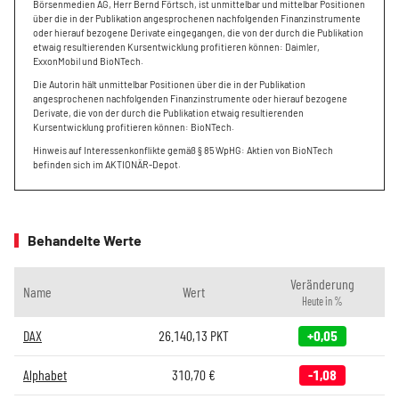
Börsenmedien AG, Herr Bernd Förtsch, ist unmittelbar und mittelbar Positionen
über die in der Publikation angesprochenen nachfolgenden Finanzinstrumente
oder hierauf bezogene Derivate eingegangen, die von der durch die Publikation
etwaig resultierenden Kursentwicklung profitieren können: Daimler,
ExxonMobil und BioNTech.
Die Autorin hält unmittelbar Positionen über die in der Publikation
angesprochenen nachfolgenden Finanzinstrumente oder hierauf bezogene
Derivate, die von der durch die Publikation etwaig resultierenden
Kursentwicklung profitieren können: BioNTech.
Hinweis auf Interessenkonflikte gemäß § 85 WpHG: Aktien von BioNTech
befinden sich im AKTIONÄR-Depot.
Behandelte Werte
Veränderung
Name
Wert
Heute in %
DAX
26.140,13
PKT
+0,05
Alphabet
310,70
€
-1,08