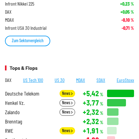
Infront Nikkei 225
+0,23
%
DAX
+0,05
%
MDAX
-0,10
%
Infront USA 30 Industrial
-0,71
%
Zum Sektorvergleich
Tops & Flops
DAX
US Tech 100
US 30
MDAX
SDAX
EuroStoxx
+5,42
Deutsche Telekom
News
%
+3,77
Henkel Vz.
News
%
+2,32
Zalando
News
%
+2,32
Brenntag
%
+1,91
RWE
News
%