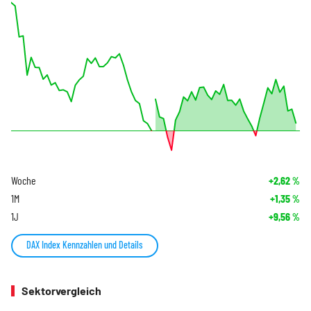
Woche
+2,62
%
1M
+1,35
%
1J
+9,56
%
DAX Index Kennzahlen und Details
Sektorvergleich