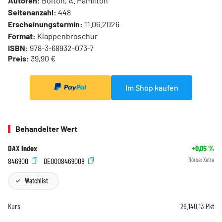
Autoren:
Bolton, A. Hamilton
Seitenanzahl:
448
Erscheinungstermin:
11.06.2026
Format:
Klappenbroschur
ISBN:
978-3-68932-073-7
Preis:
39,90 €
Im Shop kaufen
Behandelter Wert
DAX Index
+0,05
%
846900
DE0008469008
Börse:
Xetra
Watchlist
Kurs
26.140,13
Pkt