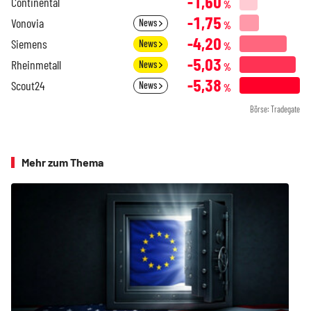
-1,60
Continental
%
-1,75
Vonovia
News
%
-4,20
Siemens
News
%
-5,03
Rheinmetall
News
%
-5,38
Scout24
News
%
Börse: Tradegate
Mehr zum Thema