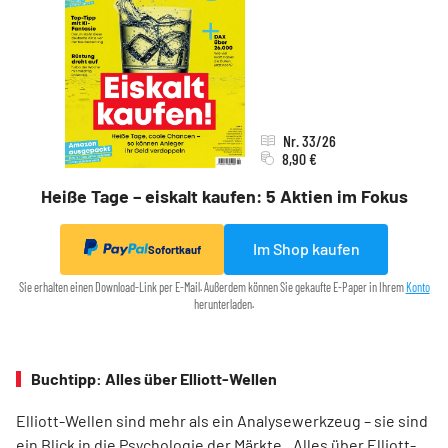
Nr. 33/26
8,90 €
Heiße Tage – eiskalt kaufen: 5 Aktien im Fokus
Im Shop kaufen
Sofortkauf
Sie erhalten einen Download-Link per E-Mail. Außerdem können Sie gekaufte E-Paper in Ihrem
Konto
herunterladen.
Buchtipp: Alles über Elliott-Wellen
Elliott-Wellen sind mehr als ein Analysewerkzeug – sie sind
ein Blick in die Psychologie der Märkte. „Alles über Elliott-