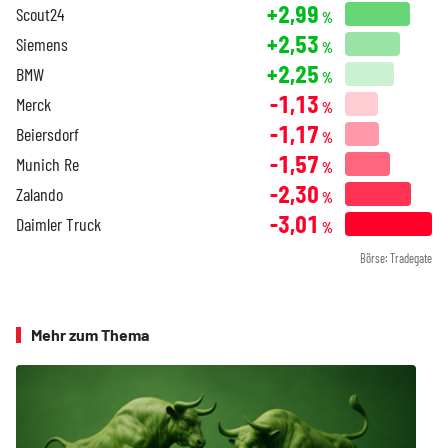
+2,99
Scout24
%
+2,53
Siemens
%
+2,25
BMW
%
-1,13
Merck
%
-1,17
Beiersdorf
%
-1,57
Munich Re
%
-2,30
Zalando
%
-3,01
Daimler Truck
%
Börse: Tradegate
Mehr zum Thema