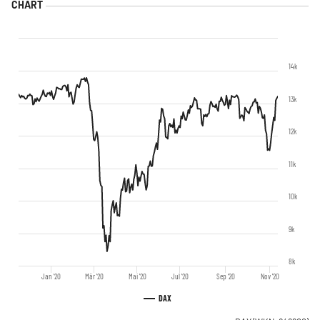
14k
13k
12k
11k
10k
9k
8k
Jan '20
Mär '20
Mai '20
Jul '20
Sep '20
Nov '20
DAX