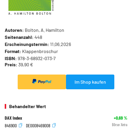
Autoren:
Bolton, A. Hamilton
Seitenanzahl:
448
Erscheinungstermin:
11.06.2026
Format:
Klappenbroschur
ISBN:
978-3-68932-073-7
Preis:
39,90 €
Im Shop kaufen
Behandelter Wert
DAX Index
+0,69
%
846900
DE0008469008
Börse:
Xetra