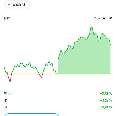
Watchlist
Kurs
26.319,45
Pkt
Woche
+2,69
%
1M
+3,35
%
1J
+8,79
%