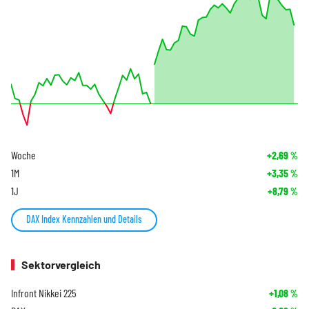
Woche
+2,69
%
1M
+3,35
%
1J
+8,79
%
DAX Index Kennzahlen und Details
Sektorvergleich
Infront Nikkei 225
+1,08
%