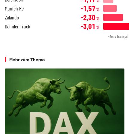
%
-1,57
Munich Re
%
-2,30
Zalando
%
-3,01
Daimler Truck
%
Börse: Tradegate
Mehr zum Thema