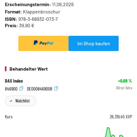
Erscheinungstermin:
11.06.2026
Format:
Klappenbroschur
ISBN:
978-3-68932-073-7
Preis:
39,90 €
Im Shop kaufen
Behandelter Wert
DAX Index
+0,69
%
846900
DE0008469008
Börse:
Xetra
Watchlist
Kurs
26.319,45
XXP