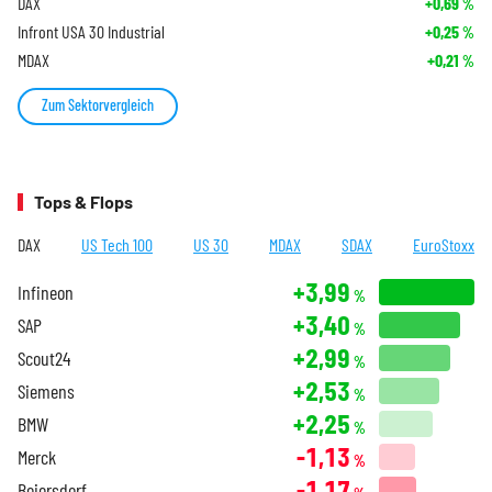
DAX
+0,69
%
Infront USA 30 Industrial
+0,25
%
MDAX
+0,21
%
Zum Sektorvergleich
Tops & Flops
DAX
US Tech 100
US 30
MDAX
SDAX
EuroStoxx
+3,99
Infineon
%
+3,40
SAP
%
+2,99
Scout24
%
+2,53
Siemens
%
+2,25
BMW
%
-1,13
Merck
%
-1,17
Beiersdorf