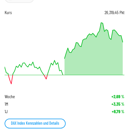
Kurs
26.319,45
Pkt
Woche
+2,69
%
1M
+3,35
%
1J
+8,79
%
DAX Index Kennzahlen und Details