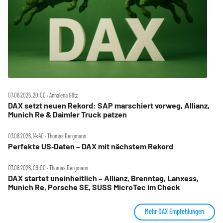
07.08.2026, 20:00 ‧ Annalena Götz
DAX setzt neuen Rekord: SAP marschiert vorweg, Allianz,
Munich Re & Daimler Truck patzen
07.08.2026, 14:40 ‧ Thomas Bergmann
Perfekte US‑Daten – DAX mit nächstem Rekord
07.08.2026, 09:00 ‧ Thomas Bergmann
DAX startet uneinheitlich – Allianz, Brenntag, Lanxess,
Munich Re, Porsche SE, SUSS MicroTec im Check
Mehr DAX Empfehlungen