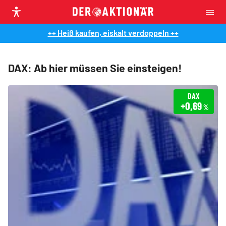
++ Heiß kaufen, eiskalt verdoppeln ++
DAX: Ab hier müssen Sie einsteigen!
DAX
+0,69
%