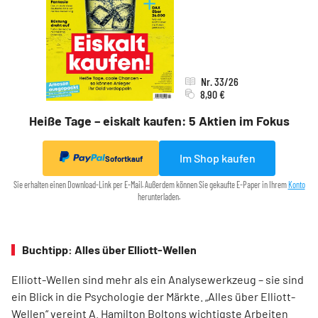
Nr. 33/26
8,90 €
Heiße Tage – eiskalt kaufen: 5 Aktien im Fokus
Im Shop kaufen
Sofortkauf
Sie erhalten einen Download-Link per E-Mail. Außerdem können Sie gekaufte E-Paper in Ihrem
Konto
herunterladen.
Buchtipp: Alles über Elliott-Wellen
Elliott-Wellen sind mehr als ein Analysewerkzeug – sie sind
ein Blick in die Psychologie der Märkte. „Alles über Elliott-
Wellen“ vereint A. Hamilton Boltons wichtigste Arbeiten