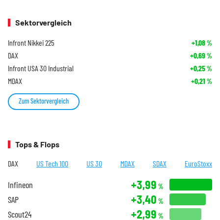
Sektorvergleich
Infront Nikkei 225
+1,08
%
DAX
+0,69
%
Infront USA 30 Industrial
+0,25
%
MDAX
+0,21
%
Zum Sektorvergleich
Tops & Flops
DAX
US Tech 100
US 30
MDAX
SDAX
EuroStoxx
+3,99
Infineon
%
+3,40
SAP
%
+2,99
Scout24
%