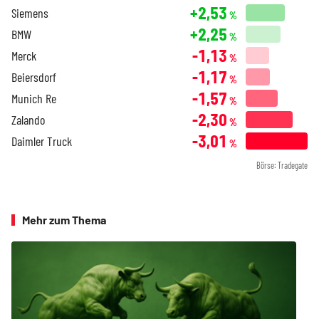
+2,53
Siemens
%
+2,25
BMW
%
-1,13
Merck
%
-1,17
Beiersdorf
%
-1,57
Munich Re
%
-2,30
Zalando
%
-3,01
Daimler Truck
%
Börse: Tradegate
Mehr zum Thema