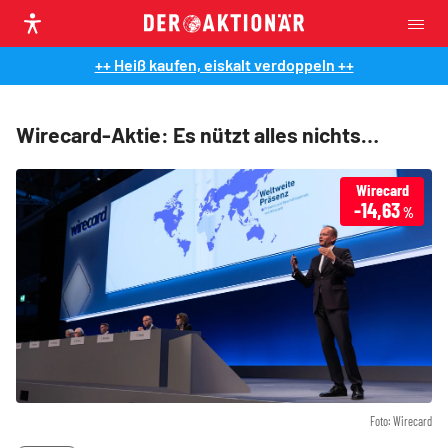
++ Heiß kaufen, eiskalt verdoppeln ++
Wirecard-Aktie: Es nützt alles nichts…
Wirecard
-14,63
%
Foto: Wirecard