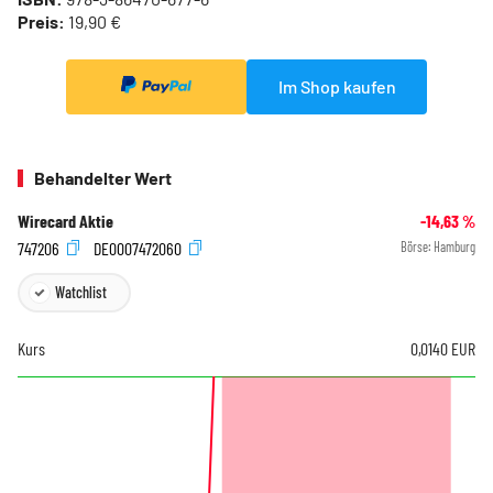
Preis:
19,90 €
Im Shop kaufen
Behandelter Wert
Wirecard Aktie
-14,63
%
747206
DE0007472060
Börse:
Hamburg
Watchlist
Kurs
0,0140
EUR