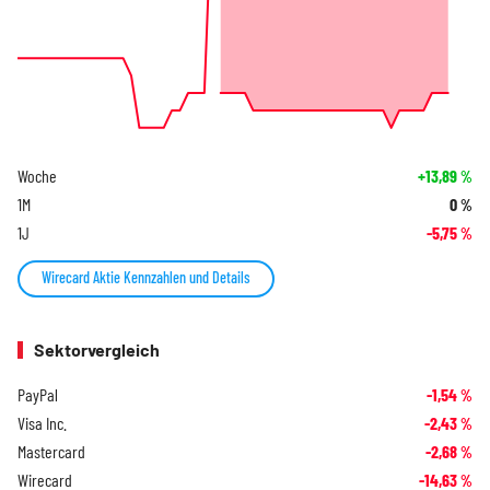
Woche
+13,89
%
1M
0
%
1J
-5,75
%
Wirecard Aktie Kennzahlen und Details
Sektorvergleich
PayPal
-1,54
%
Visa Inc.
-2,43
%
Mastercard
-2,68
%
Wirecard
-14,63
%