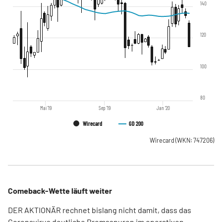
140
120
100
80
Mai '19
Sep '19
Jan '20
Wirecard
GD 200
Wirecard
(WKN: 747206)
Comeback-Wette läuft weiter
DER AKTIONÄR rechnet bislang nicht damit, dass das
Coronavirus deutliche Bremsspuren im operativen