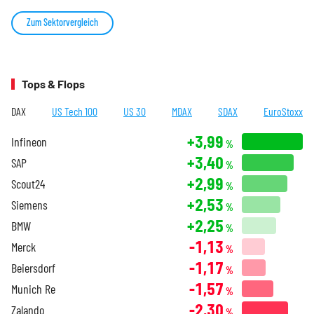
Zum Sektorvergleich
Tops & Flops
DAX
US Tech 100
US 30
MDAX
SDAX
EuroStoxx
+3,99
Infineon
%
+3,40
SAP
%
+2,99
Scout24
%
+2,53
Siemens
%
+2,25
BMW
%
-1,13
Merck
%
-1,17
Beiersdorf
%
-1,57
Munich Re
%
-2,30
Zalando
%