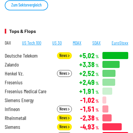
Zum Sektorvergleich
Tops & Flops
DAX
US Tech 100
US 30
MDAX
SDAX
EuroStoxx
+5,02
Deutsche Telekom
News
%
+3,38
Zalando
%
+2,52
Henkel Vz.
News
%
+2,49
Fresenius
%
+1,91
Fresenius Medical Care
%
-1,02
Siemens Energy
%
-1,51
Infineon
News
%
-2,38
Rheinmetall
News
%
-4,93
Siemens
News
%