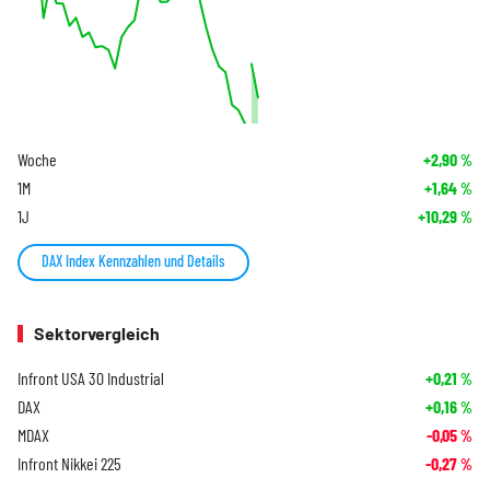
Woche
+2,90
%
1M
+1,64
%
1J
+10,29
%
DAX Index Kennzahlen und Details
Sektorvergleich
Infront USA 30 Industrial
+0,21
%
DAX
+0,16
%
MDAX
-0,05
%
Infront Nikkei 225
-0,27
%