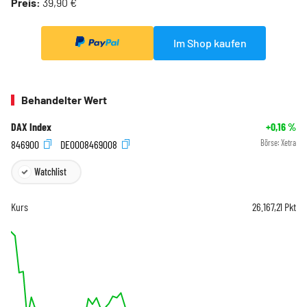
Preis:
39,90 €
Im Shop kaufen
Behandelter Wert
DAX Index
+0,16
%
846900
DE0008469008
Börse:
Xetra
Watchlist
Kurs
26.167,21
Pkt