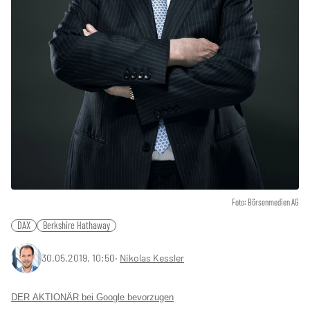
Foto: Börsenmedien AG
DAX
Berkshire Hathaway
30.05.2019, 10:50
‧
Nikolas Kessler
DER AKTIONÄR bei Google bevorzugen