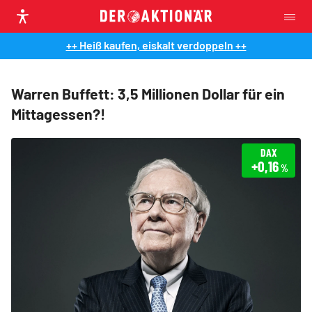
++ Heiß kaufen, eiskalt verdoppeln ++
Warren Buffett: 3,5 Millionen Dollar für ein
Mittagessen?!
DAX
+0,16
%