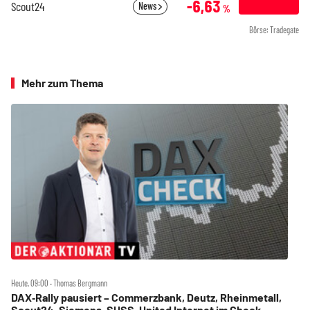
-6,63
Scout24
News
%
Börse: Tradegate
Mehr zum Thema
Heute, 09:00 ‧ Thomas Bergmann
DAX‑Rally pausiert – Commerzbank, Deutz, Rheinmetall,
Scout24, Siemens, SUSS, United Internet im Check