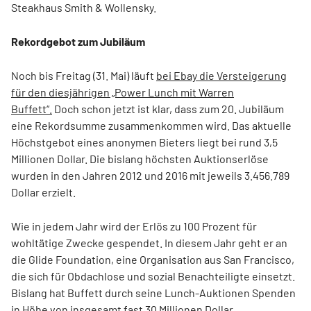
Steakhaus Smith & Wollensky.
Rekordgebot zum Jubiläum
Noch bis Freitag (31. Mai) läuft
bei Ebay die Versteigerung
für den diesjährigen „Power Lunch mit Warren
Buffett“.
Doch schon jetzt ist klar, dass zum 20. Jubiläum
eine Rekordsumme zusammenkommen wird. Das aktuelle
Höchstgebot eines anonymen Bieters liegt bei rund 3,5
Millionen Dollar. Die bislang höchsten Auktionserlöse
wurden in den Jahren 2012 und 2016 mit jeweils 3.456.789
Dollar erzielt.
Wie in jedem Jahr wird der Erlös zu 100 Prozent für
wohltätige Zwecke gespendet. In diesem Jahr geht er an
die Glide Foundation, eine Organisation aus San Francisco,
die sich für Obdachlose und sozial Benachteiligte einsetzt.
Bislang hat Buffett durch seine Lunch-Auktionen Spenden
in Höhe von insgesamt fast 30 Millionen Dollar