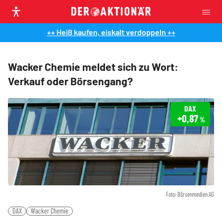
++ Heiß kaufen, eiskalt verdoppeln ++
Wacker Chemie meldet sich zu Wort:
Verkauf oder Börsengang?
DAX
+0,87
%
Foto: Börsenmedien AG
DAX
Wacker Chemie