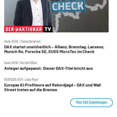
Heute, 09:00 ‧ Thomas Bergmann
DAX startet uneinheitlich – Allianz, Brenntag, Lanxess,
Munich Re, Porsche SE, SUSS MicroTec im Check
Heute, 08:58 ‧ Thorsten Küfner
Anleger aufgepasst: Dieser DAX‑Titel bricht aus
06.08.2026, 19:24 ‧ Lukas Meyer
Europas KI‑Profiteure auf Rekordjagd – DAX und Wall
Street treten auf die Bremse
Mehr DAX Empfehlungen