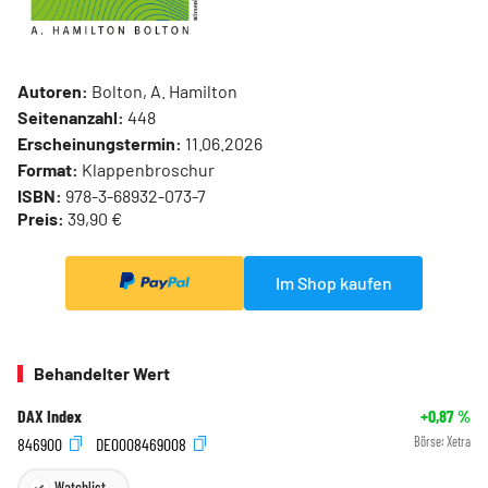
Autoren:
Bolton, A. Hamilton
Seitenanzahl:
448
Erscheinungstermin:
11.06.2026
Format:
Klappenbroschur
ISBN:
978-3-68932-073-7
Preis:
39,90 €
Im Shop kaufen
Behandelter Wert
DAX Index
+0,87
%
846900
DE0008469008
Börse:
Xetra
Watchlist