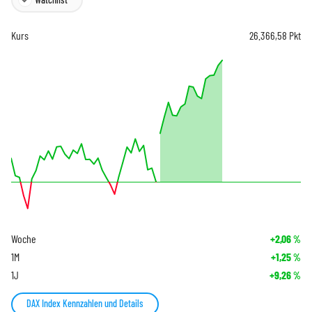
Kurs
26.366,58
Pkt
Woche
+2,06
%
1M
+1,25
%
1J
+9,26
%
DAX Index Kennzahlen und Details