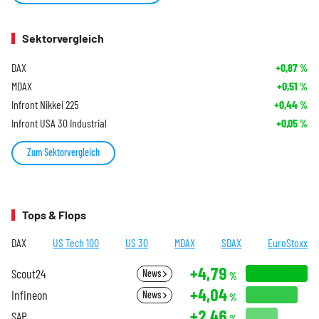
Sektorvergleich
DAX
+0,87
%
MDAX
+0,51
%
Infront Nikkei 225
+0,44
%
Infront USA 30 Industrial
+0,05
%
Zum Sektorvergleich
Tops & Flops
DAX
US Tech 100
US 30
MDAX
SDAX
EuroStoxx
+4,79
Scout24
News
%
+4,04
Infineon
News
%
+2,46
SAP
%