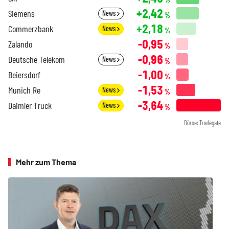
+2,42
Siemens
News
%
+2,18
Commerzbank
News
%
-0,95
Zalando
%
-0,96
Deutsche Telekom
News
%
-1,00
Beiersdorf
%
-1,53
Munich Re
News
%
-3,64
Daimler Truck
News
%
Börse: Tradegate
Mehr zum Thema