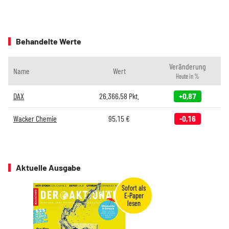
Behandelte Werte
Veränderung
Name
Wert
Heute in %
DAX
26.366,58
Pkt.
+0,87
Wacker Chemie
95,15
€
-0,16
Aktuelle Ausgabe