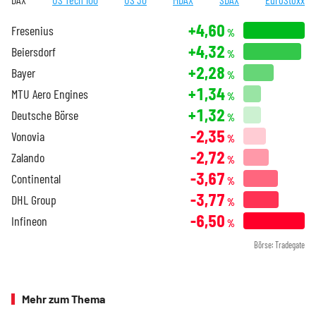
+4,60
Fresenius
%
+4,32
Beiersdorf
%
+2,28
Bayer
%
+1,34
MTU Aero Engines
%
+1,32
Deutsche Börse
%
-2,35
Vonovia
%
-2,72
Zalando
%
-3,67
Continental
%
-3,77
DHL Group
%
-6,50
Infineon
%
Börse: Tradegate
Mehr zum Thema