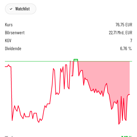
Watchlist
Kurs
76,75
EUR
Börsenwert
22,71 Mrd. EUR
KGV
7
Dividende
6,76 %