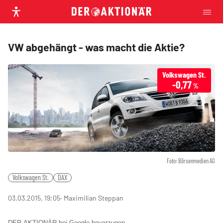
VW abgehängt - was macht die Aktie?
Volkswagen St.
-0,77
%
Foto: Börsenmedien AG
Volkswagen St.
DAX
03.03.2015, 19:05
‧ Maximilian Steppan
DER AKTIONÄR bei Google bevorzugen