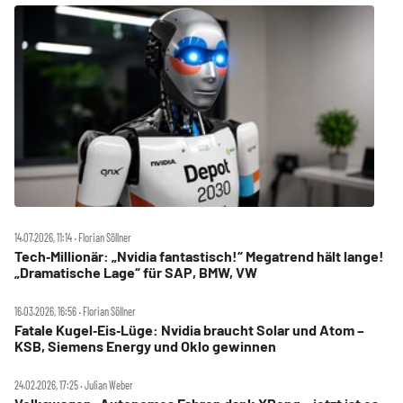
14.07.2026, 11:14 ‧ Florian Söllner
Tech‑Millionär: „Nvidia fantastisch!“ Megatrend hält lange!
„Dramatische Lage“ für SAP, BMW, VW
16.03.2026, 16:56 ‧ Florian Söllner
Fatale Kugel‑Eis‑Lüge: Nvidia braucht Solar und Atom –
KSB, Siemens Energy und Oklo gewinnen
24.02.2026, 17:25 ‧ Julian Weber