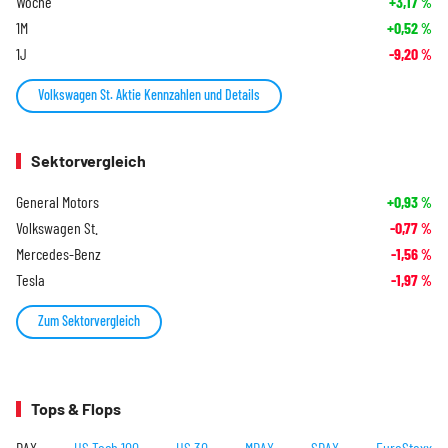
Woche
+3,17
%
1M
+0,52
%
1J
-9,20
%
Volkswagen St. Aktie Kennzahlen und Details
Sektorvergleich
General Motors
+0,93
%
Volkswagen St.
-0,77
%
Mercedes-Benz
-1,56
%
Tesla
-1,97
%
Zum Sektorvergleich
Tops & Flops
DAX
US Tech 100
US 30
MDAX
SDAX
EuroStoxx