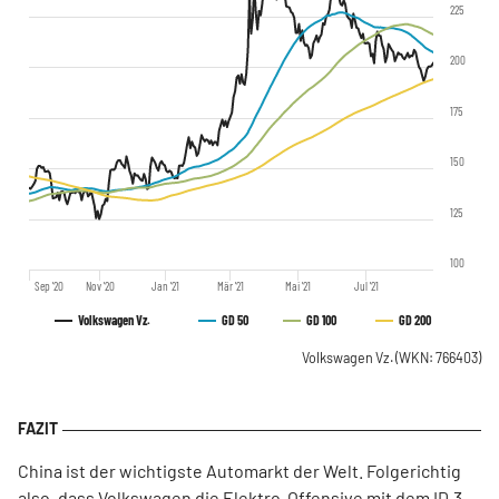
225
200
175
150
125
100
Sep '20
Nov '20
Jan '21
Mär '21
Mai '21
Jul '21
Volkswagen Vz.
GD 50
GD 100
GD 200
Volkswagen Vz.
(WKN: 766403)
China ist der wichtigste Automarkt der Welt. Folgerichtig
also, dass Volkswagen die Elektro-Offensive mit dem ID.3