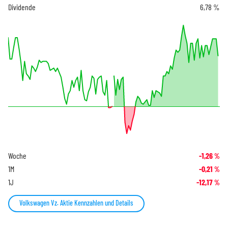
Dividende
6,78 %
Woche
-1,26
%
1M
-0,21
%
1J
-12,17
%
Volkswagen Vz. Aktie Kennzahlen und Details