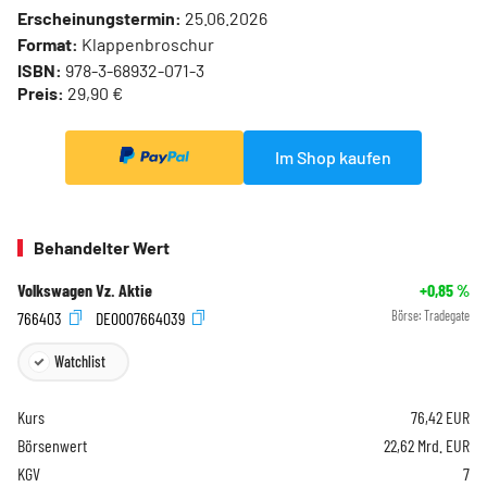
Erscheinungstermin:
25.06.2026
Format:
Klappenbroschur
ISBN:
978-3-68932-071-3
Preis:
29,90 €
Im Shop kaufen
Behandelter Wert
Volkswagen Vz. Aktie
+0,85
%
766403
DE0007664039
Börse:
Tradegate
Watchlist
Kurs
76,42
EUR
Börsenwert
22,62 Mrd. EUR
KGV
7