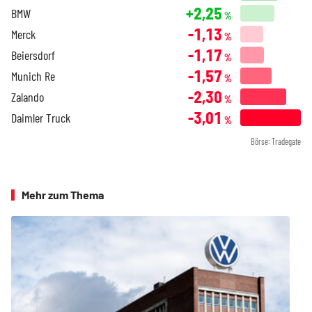
+2,25
BMW
%
-1,13
Merck
%
-1,17
Beiersdorf
%
-1,57
Munich Re
%
-2,30
Zalando
%
-3,01
Daimler Truck
%
Börse: Tradegate
Mehr zum Thema