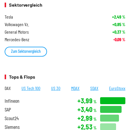
Sektorvergleich
Tesla
+2,49
%
Volkswagen Vz.
+0,85
%
General Motors
+0,37
%
Mercedes-Benz
-0,09
%
Zum Sektorvergleich
Tops & Flops
DAX
US Tech 100
US 30
MDAX
SDAX
EuroStoxx
+3,99
Infineon
%
+3,40
SAP
%
+2,99
Scout24
%
+2,53
Siemens
%