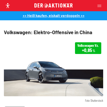
++ Heiß kaufen, eiskalt verdoppeln ++
Volkswagen: Elektro-Offensive in China
Volkswagen Vz.
+0,85
%
Foto: Shutterstock