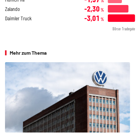
%
-2,30
Zalando
%
-3,01
Daimler Truck
%
Börse: Tradegate
Mehr zum Thema