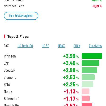
Mercedes-Benz
-0,09
%
Zum Sektorvergleich
Tops & Flops
DAX
US Tech 100
US 30
MDAX
SDAX
EuroStoxx
+3,99
Infineon
%
+3,40
SAP
%
+2,99
Scout24
%
+2,53
Siemens
%
+2,25
BMW
%
-1,13
Merck
%
-1,17
Beiersdorf
%
-1,57
Munich Re