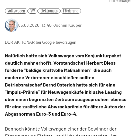
Foto: Volkswagen
Volkswagen
VW
Elektroauto
Förderung
05.06.2020, 13:48
‧
Jochen Kauper
DER AKTIONÄR bei Google bevorzugen
Natürlich hatte sich Volkswagen vom Konjunkturpaket
deutlich mehr erhofft. Vorstandschef Herbert Diess
forderte "baldige kraftvolle Maßnahmen", die auch
moderne Verbrenner einschließen sollten.
Betriebsratschef Bernd Osterloh hatte sich für eine
"Impuls-Prämie" für Neuwagenkäufe inklusive Leasing
über einen begrenzten Zeitraum ausgesprochen ebenso
für eine zusätzliche Abwrackprämie für ältere Autos der
Abgasnormen Euro-3 und Euro-4.
Dennoch könnte Volkswagen einer der Gewinner der
Förderung von Elektro- und Hybridautos werden. Am