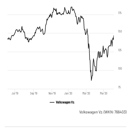
175
150
125
100
75
Jul '19
Sep '19
Nov '19
Jan '20
Mär '20
Mai '20
Volkswagen Vz.
Volkswagen Vz.
(WKN: 766403)