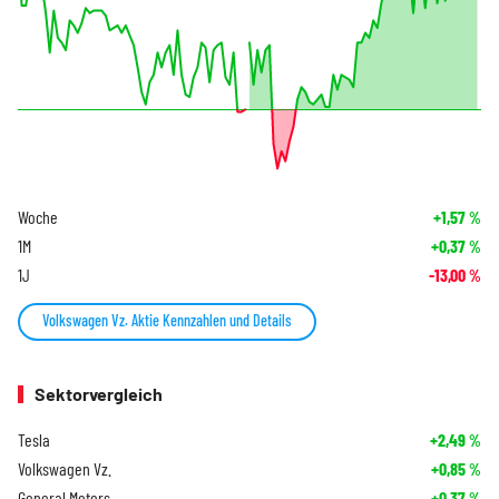
Woche
+1,57
%
1M
+0,37
%
1J
-13,00
%
Volkswagen Vz. Aktie Kennzahlen und Details
Sektorvergleich
Tesla
+2,49
%
Volkswagen Vz.
+0,85
%
General Motors
+0,37
%