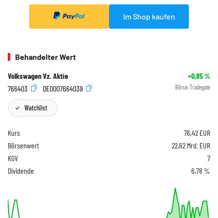
Im Shop kaufen
Behandelter Wert
Volkswagen Vz. Aktie
+0,85
%
766403
DE0007664039
Börse:
Tradegate
Watchlist
Kurs
76,42
EUR
Börsenwert
22,62 Mrd. EUR
KGV
7
Dividende
6,78 %