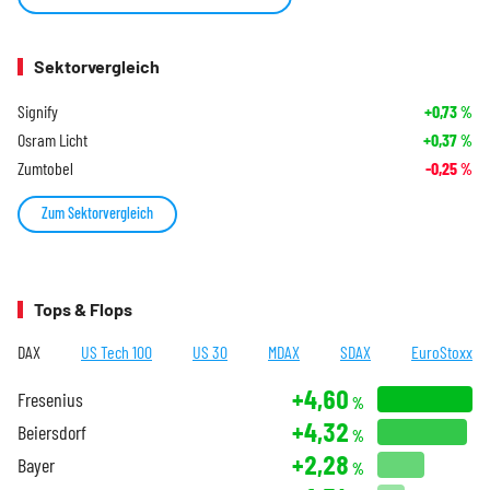
Sektorvergleich
Signify
+0,73
%
Osram Licht
+0,37
%
Zumtobel
-0,25
%
Zum Sektorvergleich
Tops & Flops
DAX
US Tech 100
US 30
MDAX
SDAX
EuroStoxx
+4,60
Fresenius
%
+4,32
Beiersdorf
%
+2,28
Bayer
%