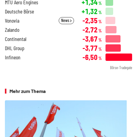
+1,34
MTU Aero Engines
%
+1,32
Deutsche Börse
%
-2,35
Vonovia
News
%
-2,72
Zalando
%
-3,67
Continental
%
-3,77
DHL Group
%
-6,50
Infineon
%
Börse: Tradegate
Mehr zum Thema