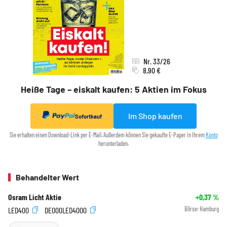
Nr. 33/26
8,90 €
Heiße Tage – eiskalt kaufen: 5 Aktien im Fokus
Im Shop kaufen
Sofortkauf
Sie erhalten einen Download-Link per E-Mail. Außerdem können Sie gekaufte E-Paper in Ihrem
Konto
herunterladen.
Behandelter Wert
Osram Licht Aktie
+0,37
%
LED400
DE000LED4000
Börse:
Hamburg