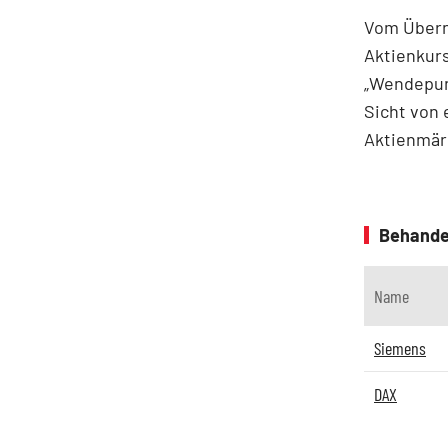
Vom Überna
Aktienkurs
„Wendepun
Sicht von 
Aktienmärk
Behande
Name
Siemens
DAX