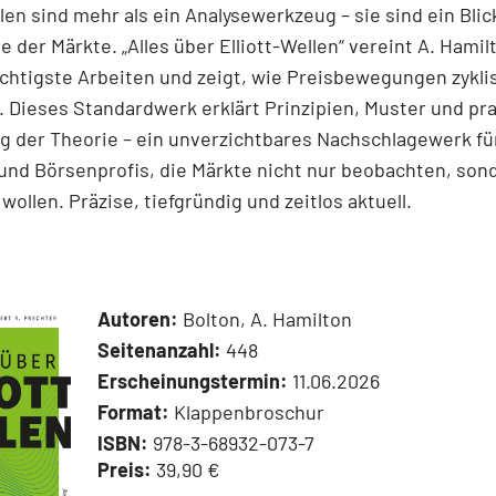
llen sind mehr als ein Analysewerkzeug – sie sind ein Blick
e der Märkte. „Alles über Elliott-Wellen“ vereint A. Hamil
chtigste Arbeiten und zeigt, wie Preisbewegungen zykli
 Dieses Standardwerk erklärt Prinzipien, Muster und pr
 der Theorie – ein unverzichtbares Nachschlagewerk für
und Börsenprofis, die Märkte nicht nur beobachten, son
wollen. Präzise, tiefgründig und zeitlos aktuell.
Autoren:
Bolton, A. Hamilton
Seitenanzahl:
448
Erscheinungstermin:
11.06.2026
Format:
Klappenbroschur
ISBN:
978-3-68932-073-7
Preis:
39,90 €