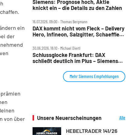
Siemens: Prognose hoch, Aktie
ch
knickt ein – die Details zu den Zahlen
schaffen.
16.07.2026, 09:00 ‧ Thomas Bergmann
ändern ein
DAX kommt nicht vom Fleck – Delivery
Hero, Infineon, Salzgitter, Schaeffler,
ei der
Siemens und VW im Check
 zunehmend
30.06.2026, 18:10 ‧ Michael Diertl
iven
Schlussglocke Frankfurt: DAX
schließt deutlich im Plus – Siemens
Energy an der Spitze
Mehr Siemens Empfehlungen
eprämien
chen
leinen
Unsere Neuerscheinungen
Alle
n von über
Neuerscheinungen
HEBELTRADER 141/26