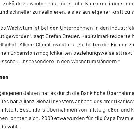
h Zukäufe zu wachsen ist für etliche Konzerne immer no
und schneller zu realisieren, als es aus eigener Kraft zu 
hes Wachstum ist bei den Unternehmen in den Industriel
t geworden“, sagt Stefan Steuer, Kapitalmarktexperte b
lschaft Allianz Global Investors. „So halten die Firmen
rnen Expansionsmöglichkeiten beziehungsweise attrakt
usschau, insbesondere in den Wachstumsländern.“
nnen
rgangenen Jahren hat es durch die Bank hohe Übernahm
ies hat Allianz Global Investors anhand des amerikanis
rmittelt. Besonders Übernahmen von mittelgroßen und k
en lohnten sich. 2009 etwa wurden für Mid Caps Prämie
 bezahlt.