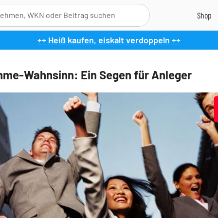
++ Heiß kaufen, eiskalt verdoppeln ++
me-Wahnsinn: Ein Segen für Anleger