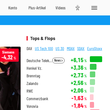
Tops & Flops
DAX
US Tech 100
US 30
MDAX
SDAX
EuroStoxx
Siemens
-4,32
%
+6,15
Deutsche Telekom
News
%
+3,36
Henkel Vz.
%
+2,73
Brenntag
%
+2,56
Zalando
%
+2,06
RWE
%
-1,63
Commerzbank
%
-1,84
Vonovia
%