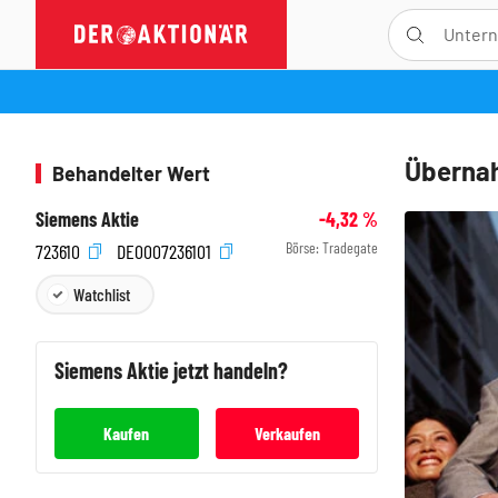
Übernah
Behandelter Wert
Siemens Aktie
-4,32
%
Börse:
Tradegate
723610
DE0007236101
Watchlist
Siemens
Aktie jetzt handeln?
Kaufen
Verkaufen