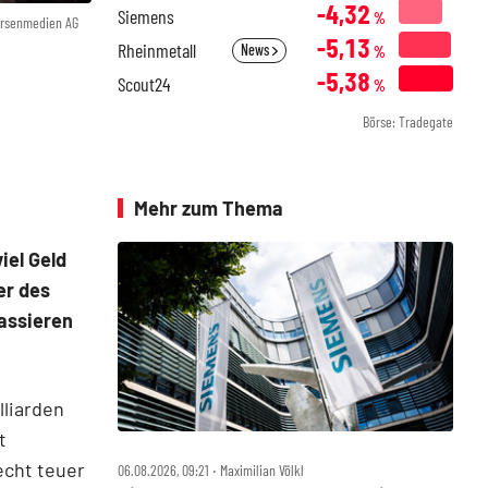
-4,32
Siemens
%
örsenmedien AG
-5,13
Rheinmetall
News
%
-5,38
Scout24
%
Börse: Tradegate
Mehr zum Thema
iel Geld
er des
assieren
lliarden
t
echt teuer
06.08.2026, 09:21 ‧ Maximilian Völkl