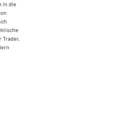
 in die
ton
sch
aktische
 Trader,
dern