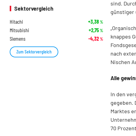
sind. Durc
Sektorvergleich
günstiger 
Hitachi
+3,38
%
„Organisc
Mitsubishi
+2,75
%
knappes Gu
Siemens
-4,32
%
Fondsgesel
Zum Sektorvergleich
nach exte
Nischen A
Alle gewi
In den ve
gegeben. D
Marktes e
Unternehm
70 Prozent