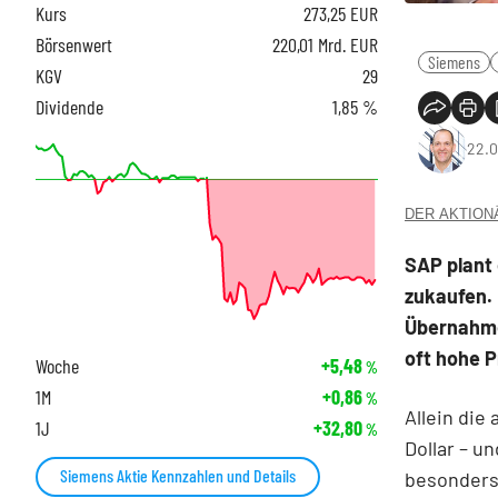
Kurs
273,25
EUR
Börsenwert
220,01 Mrd. EUR
Siemens
KGV
29
Dividende
1,85 %
22.0
DER AKTIONÄR
SAP plant 
zukaufen. 
Übernahme
oft hohe 
Woche
+5,48
%
1M
+0,86
%
Allein die
1J
+32,80
%
Dollar – u
Siemens Aktie Kennzahlen und Details
besonders,