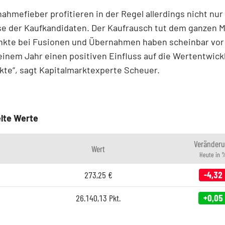
hmefieber profitieren in der Regel allerdings nicht nur
e der Kaufkandidaten. Der Kaufrausch tut dem ganzen M
kte bei Fusionen und Übernahmen haben scheinbar vor 
einem Jahr einen positiven Einfluss auf die Wertentwick
te“, sagt Kapitalmarktexperte Scheuer.
lte Werte
Veränder
Wert
Heute in 
273,25
€
-4,32
26.140,13
Pkt.
+0,05