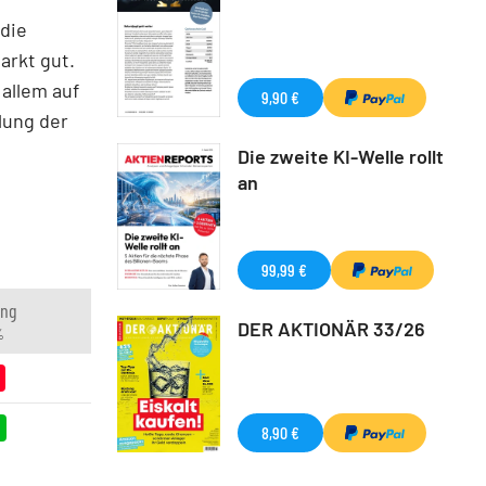
 die
arkt gut.
allem auf
9,90 €
lung der
Die zweite KI-Welle rollt
an
99,99 €
ung
DER AKTIONÄR 33/26
%
8,90 €