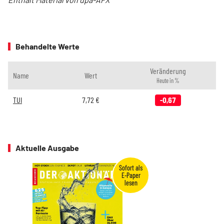
Behandelte Werte
Veränderung
Name
Wert
Heute in %
TUI
7,72
€
-0,67
Aktuelle Ausgabe