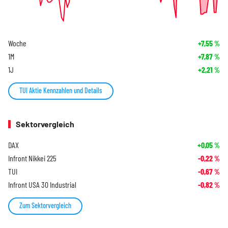
Woche
+7,55
%
1M
+7,87
%
1J
+2,21
%
TUI Aktie Kennzahlen und Details
Sektorvergleich
DAX
+0,05
%
Infront Nikkei 225
-0,22
%
TUI
-0,67
%
Infront USA 30 Industrial
-0,82
%
Zum Sektorvergleich