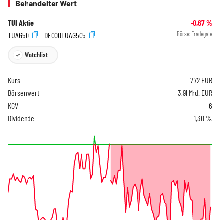
Behandelter Wert
TUI Aktie
-0,67
%
TUAG50
DE000TUAG505
Börse:
Tradegate
Watchlist
Kurs
7,72
EUR
Börsenwert
3,91 Mrd. EUR
KGV
6
Dividende
1,30 %