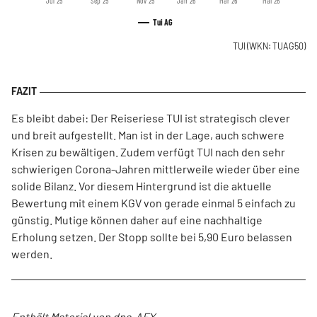
Jul '25
Sep '25
Nov '25
Jan '26
Mär '26
Mai '26
Tui AG
TUI
(WKN: TUAG50)
Es bleibt dabei: Der Reiseriese TUI ist strategisch clever
und breit aufgestellt. Man ist in der Lage, auch schwere
Krisen zu bewältigen. Zudem verfügt TUI nach den sehr
schwierigen Corona-Jahren mittlerweile wieder über eine
solide Bilanz. Vor diesem Hintergrund ist die aktuelle
Bewertung mit einem KGV von gerade einmal 5 einfach zu
günstig. Mutige können daher auf eine nachhaltige
Erholung setzen. Der Stopp sollte bei 5,90 Euro belassen
werden.
Enthält Material von dpa-AFX