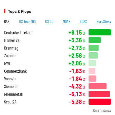
Tops & Flops
DAX
US Tech 100
US 30
MDAX
SDAX
EuroStoxx
+6,15
Deutsche Telekom
%
+3,36
Henkel Vz.
%
+2,73
Brenntag
%
+2,56
Zalando
%
+2,06
RWE
%
-1,63
Commerzbank
%
-1,84
Vonovia
%
-4,32
Siemens
%
-5,13
Rheinmetall
%
-5,38
Scout24
%
Börse: Tradegate