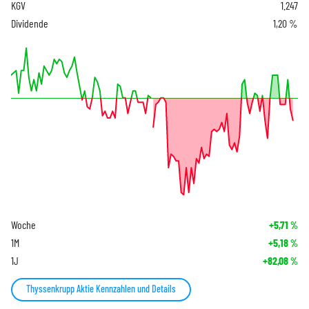
KGV
1.247
Dividende
1,20 %
Woche
+5,71
%
1M
+5,18
%
1J
+82,08
%
Thyssenkrupp Aktie Kennzahlen und Details