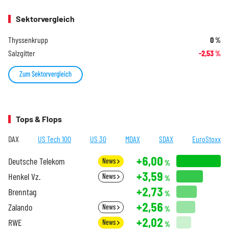
Sektorvergleich
Thyssenkrupp
0
%
Salzgitter
-2,53
%
Zum Sektorvergleich
Tops & Flops
DAX
US Tech 100
US 30
MDAX
SDAX
EuroStoxx
+6,00
Deutsche Telekom
News
%
+3,59
Henkel Vz.
News
%
+2,73
Brenntag
%
+2,56
Zalando
News
%
+2,02
RWE
News
%