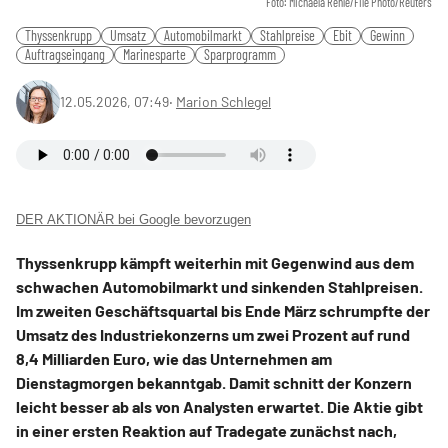
Foto: Michaela Rehle/File Photo/Reuters
Thyssenkrupp
Umsatz
Automobilmarkt
Stahlpreise
Ebit
Gewinn
Auftragseingang
Marinesparte
Sparprogramm
12.05.2026, 07:49
‧
Marion Schlegel
DER AKTIONÄR bei Google bevorzugen
Thyssenkrupp kämpft weiterhin mit Gegenwind aus dem
schwachen Automobilmarkt und sinkenden Stahlpreisen.
Im zweiten Geschäftsquartal bis Ende März schrumpfte der
Umsatz des Industriekonzerns um zwei Prozent auf rund
8,4 Milliarden Euro, wie das Unternehmen am
Dienstagmorgen bekanntgab. Damit schnitt der Konzern
leicht besser ab als von Analysten erwartet. Die Aktie gibt
in einer ersten Reaktion auf Tradegate zunächst nach,