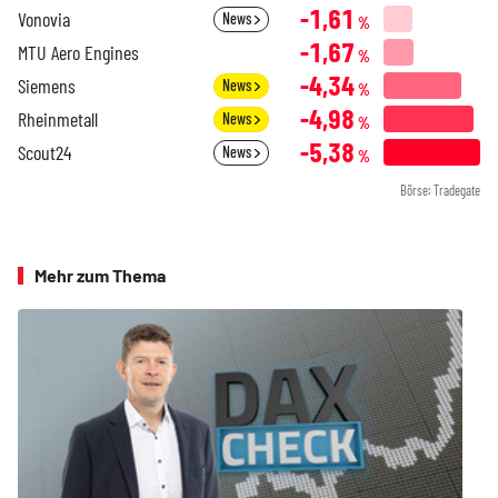
-1,61
Vonovia
News
%
-1,67
MTU Aero Engines
%
-4,34
Siemens
News
%
-4,98
Rheinmetall
News
%
-5,38
Scout24
News
%
Börse: Tradegate
Mehr zum Thema