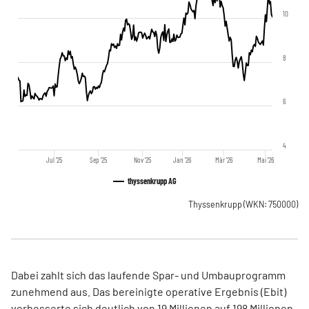
10
8
6
4
Jul '25
Sep '25
Nov '25
Jan '26
Mär '26
Mai '26
thyssenkrupp AG
Thyssenkrupp
(WKN: 750000)
Dabei zahlt sich das laufende Spar- und Umbauprogramm
zunehmend aus. Das bereinigte operative Ergebnis (Ebit)
verbesserte sich deutlich von 19 Millionen auf 198 Millionen