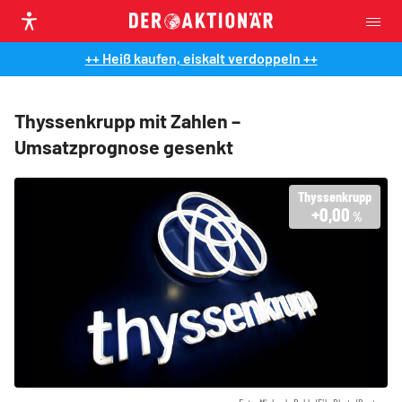
++ Heiß kaufen, eiskalt verdoppeln ++
Thyssenkrupp mit Zahlen –
Umsatzprognose gesenkt
Thyssenkrupp
+0,00
%