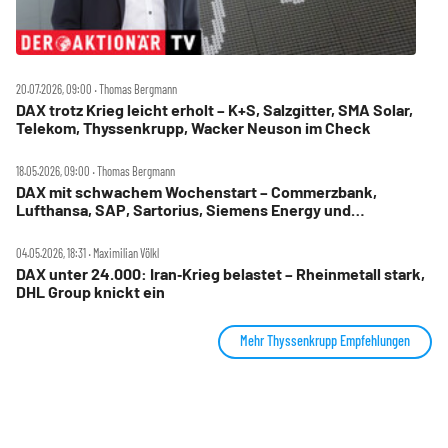
20.07.2026, 09:00 ‧ Thomas Bergmann
DAX trotz Krieg leicht erholt – K+S, Salzgitter, SMA Solar,
Telekom, Thyssenkrupp, Wacker Neuson im Check
18.05.2026, 09:00 ‧ Thomas Bergmann
DAX mit schwachem Wochenstart – Commerzbank,
Lufthansa, SAP, Sartorius, Siemens Energy und
Thyssenkrupp im Check
04.05.2026, 18:31 ‧ Maximilian Völkl
DAX unter 24.000: Iran‑Krieg belastet – Rheinmetall stark,
DHL Group knickt ein
Mehr Thyssenkrupp Empfehlungen