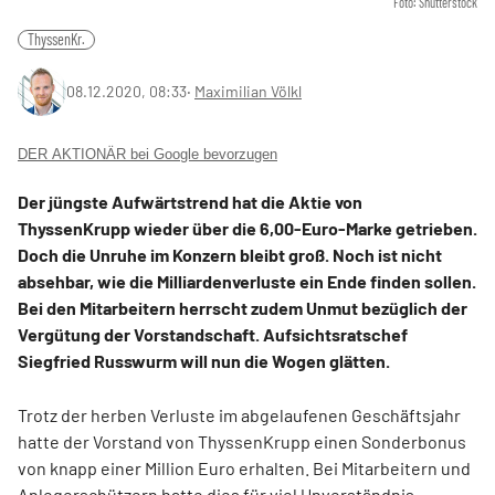
Foto: Shutterstock
ThyssenKr.
08.12.2020, 08:33
‧
Maximilian Völkl
DER AKTIONÄR bei Google bevorzugen
Der jüngste Aufwärtstrend hat die Aktie von
ThyssenKrupp wieder über die 6,00-Euro-Marke getrieben.
Doch die Unruhe im Konzern bleibt groß. Noch ist nicht
absehbar, wie die Milliardenverluste ein Ende finden sollen.
Bei den Mitarbeitern herrscht zudem Unmut bezüglich der
Vergütung der Vorstandschaft. Aufsichtsratschef
Siegfried Russwurm will nun die Wogen glätten.
Trotz der herben Verluste im abgelaufenen Geschäftsjahr
hatte der Vorstand von ThyssenKrupp einen Sonderbonus
von knapp einer Million Euro erhalten. Bei Mitarbeitern und
Anlegerschützern hatte dies für viel Unverständnis