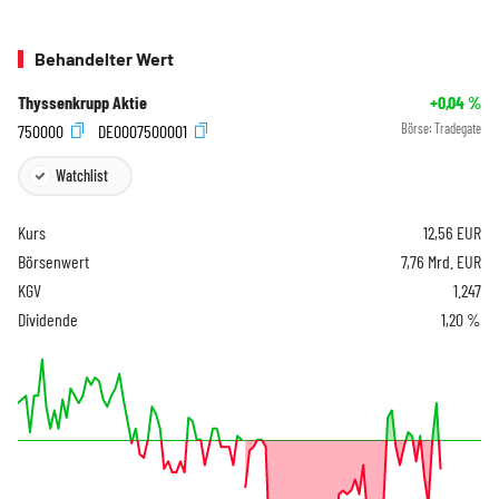
Behandelter Wert
Thyssenkrupp Aktie
+0,04
%
750000
DE0007500001
Börse:
Tradegate
Watchlist
Kurs
12,56
EUR
Börsenwert
7,76 Mrd. EUR
KGV
1.247
Dividende
1,20 %