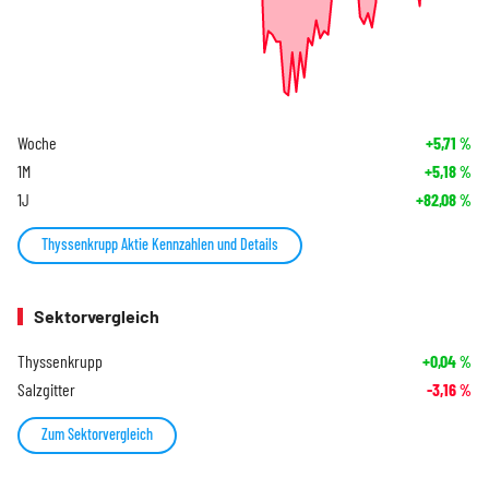
Woche
+5,71
%
1M
+5,18
%
1J
+82,08
%
Thyssenkrupp Aktie Kennzahlen und Details
Sektorvergleich
Thyssenkrupp
+0,04
%
Salzgitter
-3,16
%
Zum Sektorvergleich