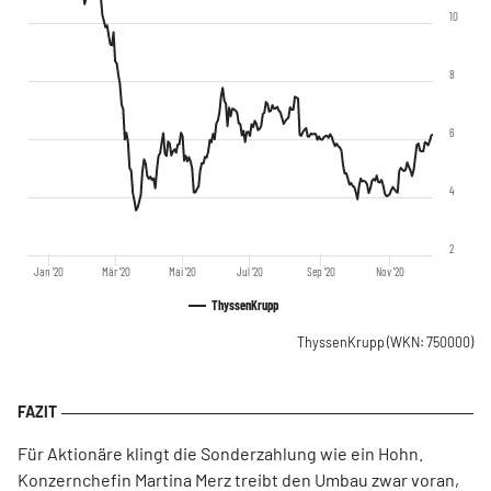
10
8
6
4
2
Jan '20
Mär '20
Mai '20
Jul '20
Sep '20
Nov '20
ThyssenKrupp
ThyssenKrupp
(WKN: 750000)
Für Aktionäre klingt die Sonderzahlung wie ein Hohn.
Konzernchefin Martina Merz treibt den Umbau zwar voran,