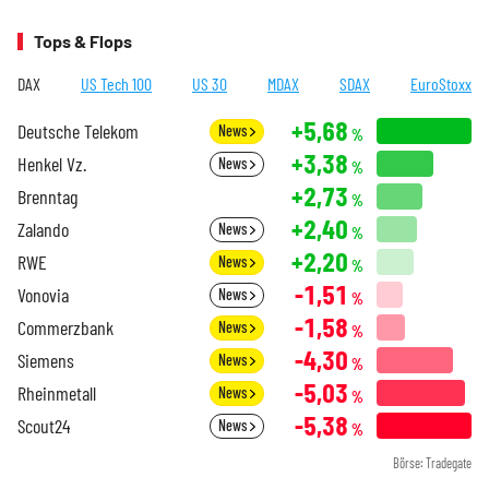
Tops & Flops
DAX
US Tech 100
US 30
MDAX
SDAX
EuroStoxx
+5,68
Deutsche Telekom
News
%
+3,38
Henkel Vz.
News
%
+2,73
Brenntag
%
+2,40
Zalando
News
%
+2,20
RWE
News
%
-1,51
Vonovia
News
%
-1,58
Commerzbank
News
%
-4,30
Siemens
News
%
-5,03
Rheinmetall
News
%
-5,38
Scout24
News
%
Börse: Tradegate