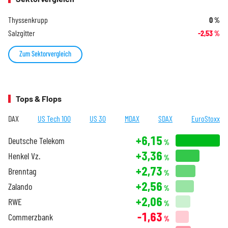
Thyssenkrupp
0
%
Salzgitter
-2,53
%
Zum Sektorvergleich
Tops & Flops
DAX
US Tech 100
US 30
MDAX
SDAX
EuroStoxx
+6,15
Deutsche Telekom
%
+3,36
Henkel Vz.
%
+2,73
Brenntag
%
+2,56
Zalando
%
+2,06
RWE
%
-1,63
Commerzbank
%