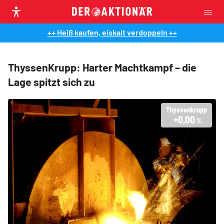
++ Heiß kaufen, eiskalt verdoppeln ++
ThyssenKrupp: Harter Machtkampf – die
Lage spitzt sich zu
Thyssenkrupp
+0,00
%