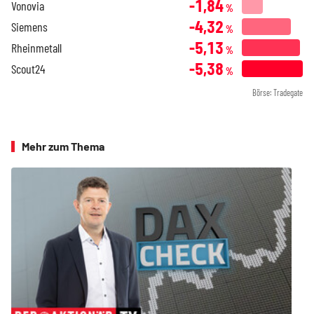
-1,84
Vonovia
%
-4,32
Siemens
%
-5,13
Rheinmetall
%
-5,38
Scout24
%
Börse: Tradegate
Mehr zum Thema