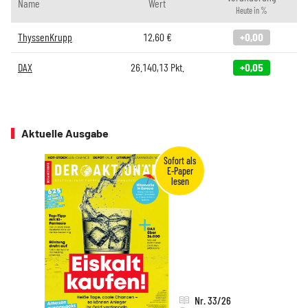
Name
Wert
Heute in %
ThyssenKrupp
12,60
€
+0,00
DAX
26.140,13
Pkt.
+0,05
Aktuelle Ausgabe
Nr. 33/26