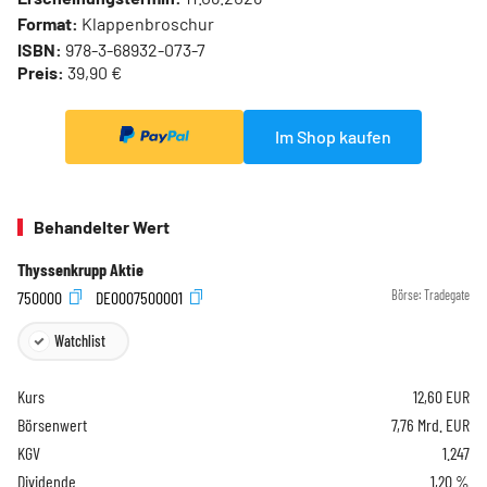
Format:
Klappenbroschur
ISBN:
978-3-68932-073-7
Preis:
39,90 €
Im Shop kaufen
Behandelter Wert
Thyssenkrupp Aktie
750000
DE0007500001
Börse:
Tradegate
Watchlist
Kurs
12,60
EUR
Börsenwert
7,76 Mrd. EUR
KGV
1.247
Dividende
1,20 %