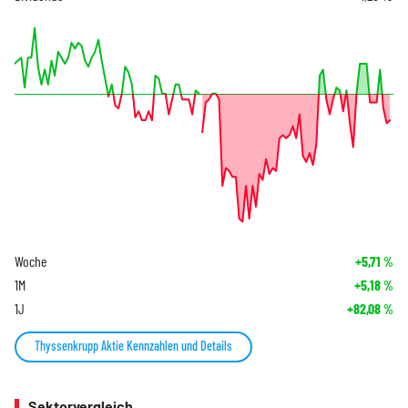
Woche
+5,71
%
1M
+5,18
%
1J
+82,08
%
Thyssenkrupp Aktie Kennzahlen und Details
Sektorvergleich