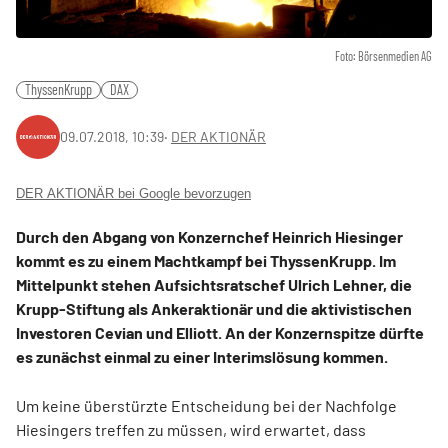
Foto: Börsenmedien AG
ThyssenKrupp
DAX
09.07.2018, 10:39
‧
DER AKTIONÄR
DER AKTIONÄR bei Google bevorzugen
Durch den Abgang von Konzernchef Heinrich Hiesinger
kommt es zu einem Machtkampf bei ThyssenKrupp. Im
Mittelpunkt stehen Aufsichtsratschef Ulrich Lehner, die
Krupp-Stiftung als Ankeraktionär und die aktivistischen
Investoren Cevian und Elliott. An der Konzernspitze dürfte
es zunächst einmal zu einer Interimslösung kommen.
Um keine überstürzte Entscheidung bei der Nachfolge
Hiesingers treffen zu müssen, wird erwartet, dass