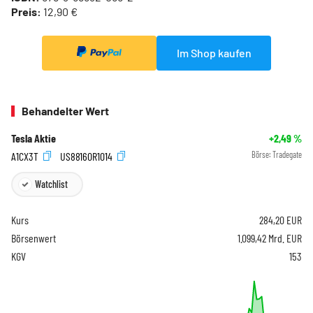
Preis:
12,90 €
Im Shop kaufen
Behandelter Wert
Tesla Aktie
+2,49
%
A1CX3T
US88160R1014
Börse:
Tradegate
Watchlist
Kurs
284,20
EUR
Börsenwert
1.099,42 Mrd. EUR
KGV
153