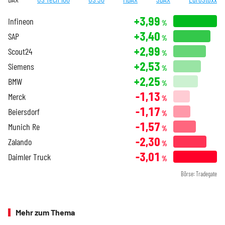
+3,99
Infineon
%
+3,40
SAP
%
+2,99
Scout24
%
+2,53
Siemens
%
+2,25
BMW
%
-1,13
Merck
%
-1,17
Beiersdorf
%
-1,57
Munich Re
%
-2,30
Zalando
%
-3,01
Daimler Truck
%
Börse: Tradegate
Mehr zum Thema