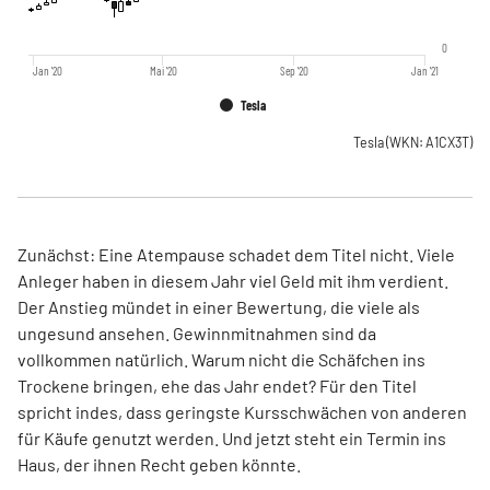
0
Jan '20
Mai '20
Sep '20
Jan '21
Tesla
Tesla
(WKN: A1CX3T)
Zunächst: Eine Atempause schadet dem Titel nicht. Viele
Anleger haben in diesem Jahr viel Geld mit ihm verdient.
Der Anstieg mündet in einer Bewertung, die viele als
ungesund ansehen. Gewinnmitnahmen sind da
vollkommen natürlich. Warum nicht die Schäfchen ins
Trockene bringen, ehe das Jahr endet? Für den Titel
spricht indes, dass geringste Kursschwächen von anderen
für Käufe genutzt werden. Und jetzt steht ein Termin ins
Haus, der ihnen Recht geben könnte.