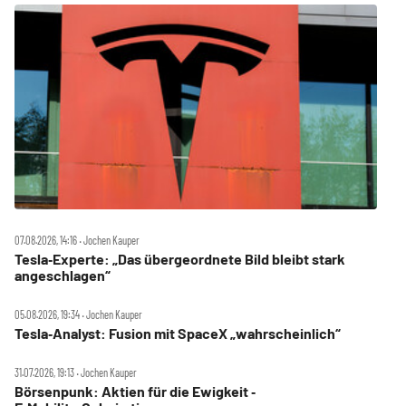
07.08.2026, 14:16 ‧ Jochen Kauper
Tesla‑Experte: „Das übergeordnete Bild bleibt stark
angeschlagen“
05.08.2026, 19:34 ‧ Jochen Kauper
Tesla‑Analyst: Fusion mit SpaceX „wahrscheinlich“
31.07.2026, 19:13 ‧ Jochen Kauper
Börsenpunk: Aktien für die Ewigkeit ‑