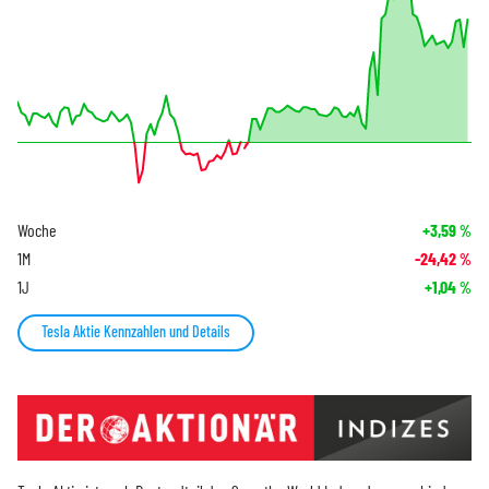
Woche
+3,59
%
1M
-24,42
%
1J
+1,04
%
Tesla Aktie Kennzahlen und Details