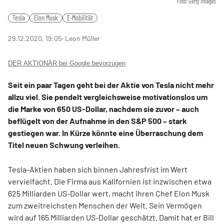
Foto: Getty Images
Tesla
Elon Musk
E-Mobilität
29.12.2020, 19:05
‧ Leon Müller
DER AKTIONÄR bei Google bevorzugen
Seit ein paar Tagen geht bei der Aktie von Tesla nicht mehr
allzu viel. Sie pendelt vergleichsweise motivationslos um
die Marke von 650 US-Dollar, nachdem sie zuvor – auch
beflügelt von der Aufnahme in den S&P 500 – stark
gestiegen war. In Kürze könnte eine Überraschung dem
Titel neuen Schwung verleihen.
Tesla-Aktien haben sich binnen Jahresfrist im Wert
vervielfacht. Die Firma aus Kalifornien ist inzwischen etwa
625 Milliarden US-Dollar wert, macht ihren Chef Elon Musk
zum zweitreichsten Menschen der Welt. Sein Vermögen
wird auf 165 Milliarden US-Dollar geschätzt. Damit hat er Bill