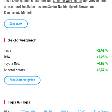
Tesla Aktie ist auch Bestandteil des
Save the World Index
, der verschiedene
aussichtsreiche Aktien aus dem Sektor Nachhaltigkeit, Umwelt und
Klimaschutz bündelt.
Zum Index
Sektorvergleich
Tesla
+2,49
%
BMW
+2,25
%
Toyota Motor
+1,57
%
General Motors
+0,37
%
Zum Sektorvergleich
Tops & Flops
DAX
US Tech 100
US 30
MDAX
SDAX
EuroStoxx