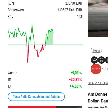
Kurs
278,90
EUR
Börsenwert
1.105,17 Mrd. EUR
KGV
153
Tesla
21.0
Woche
+7,09
%
1M
-20,21
%
DER AKTIONÄR
1J
+4,58
%
Am Donners
Tesla Aktie Kennzahlen und Details
Dollar. Da
sagenhafte