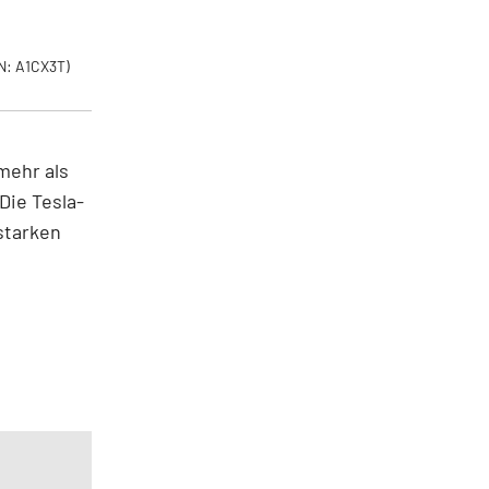
N: A1CX3T)
mehr als
Die Tesla-
starken