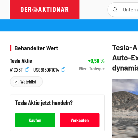
Tesla-A
Behandelter Wert
Auto-Ex
Tesla Aktie
+0,56
%
dynamis
Börse:
Tradegate
A1CX3T
US88160R1014
Watchlist
Tesla
Aktie jetzt handeln?
Kaufen
Verkaufen