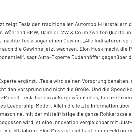
tzt zeigt Tesla den traditionellen Automobil-Herstellern d
r. Während BMW, Daimler, VW & Co im zweiten Quartal in
 machte Tesla sogar einen Gewinn. „Alle Indikatoren sp
s auch die Gewinne jetzt wachsen. Elon Musk macht die 
ponentiell“, sagt Auto-Experte Dudenhöffer gegenüber 
.
xperte ergänzt. „Tesla wird seinen Vorsprung behalten, 
ht den Vorsprung und nicht die Größe. Und die Speed 
-Modell. Tesla hat ein außergewöhnliches, hoch-effizien
s Leadership-Modell. Allein die letzte Information über 
aschine, mit der mittelfristige die ganze Rohkarosse 
u gegossen wird ist eine Innovation vergleichbar mit Just
r vor 50 Jahren. Elon Musk ist nicht auf einem Feld unt