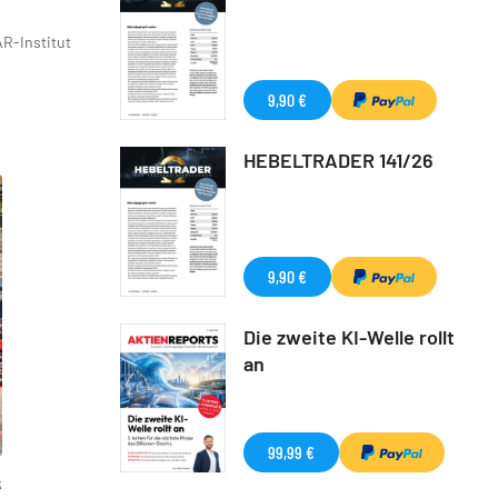
R-Institut
9,90 €
HEBELTRADER 141/26
9,90 €
Die zweite KI-Welle rollt
an
99,99 €
k