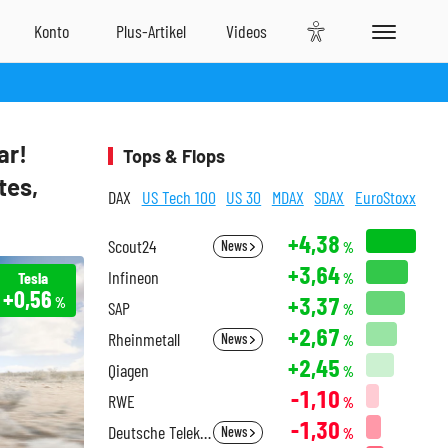
ar!
Tops & Flops
tes,
DAX
US Tech 100
US 30
MDAX
SDAX
EuroStoxx
+4,38
Scout24
News
%
+3,64
Infineon
Tesla
%
+0,56
+3,37
%
SAP
%
+2,67
Rheinmetall
News
%
+2,45
Qiagen
%
-1,10
RWE
%
-1,30
Deutsche Telekom
News
%