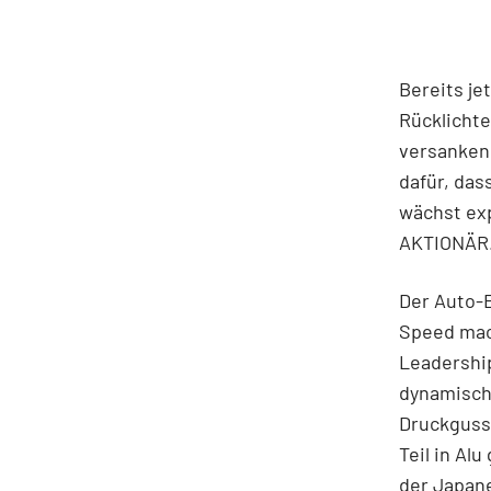
Bereits je
Rücklichte
versanken,
dafür, das
wächst ex
AKTIONÄR
Der Auto-E
Speed mac
Leadership
dynamische
Druckgussm
Teil in Al
der Japane