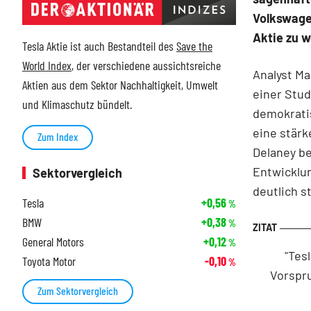
Volkswagen
Aktie zu w
Tesla Aktie ist auch Bestandteil des
Save the
World Index
, der verschiedene aussichtsreiche
Analyst M
Aktien aus dem Sektor Nachhaltigkeit, Umwelt
einer Stud
und Klimaschutz bündelt.
demokrati
eine stärk
Zum Index
Delaney be
Entwicklun
Sektorvergleich
deutlich s
Tesla
+0,56
%
BMW
+0,38
%
General Motors
+0,12
%
"Tes
Toyota Motor
-0,10
%
Vorspr
Zum Sektorvergleich