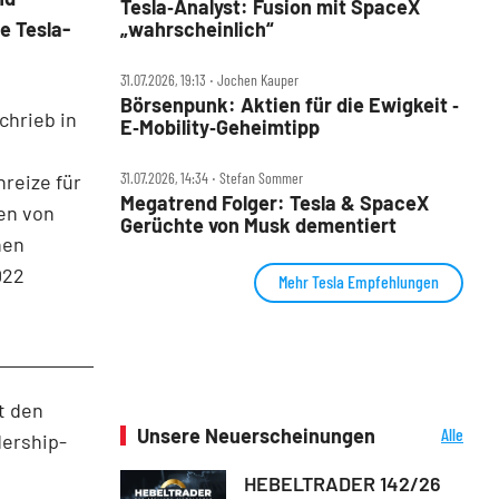
Tesla‑Analyst: Fusion mit SpaceX
e Tesla-
„wahrscheinlich“
31.07.2026, 19:13 ‧ Jochen Kauper
Börsenpunk: Aktien für die Ewigkeit ‑
chrieb in
E‑Mobility‑Geheimtipp
31.07.2026, 14:34 ‧ Stefan Sommer
reize für
Megatrend Folger: Tesla & SpaceX
den von
Gerüchte von Musk dementiert
hen
022
Mehr Tesla Empfehlungen
t den
Unsere Neuerscheinungen
Alle
ership-
Neuerscheinungen
HEBELTRADER 142/26