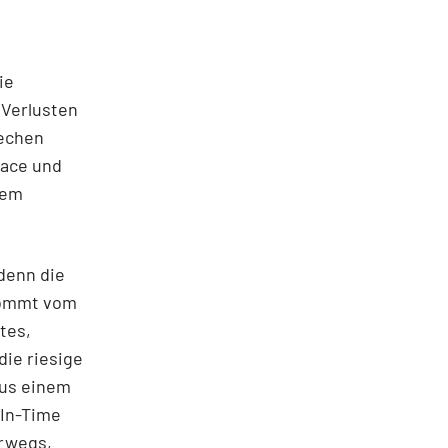
ie
 Verlusten
rechen
Pace und
dem
denn die
kommt vom
tes,
die riesige
aus einem
-In-Time
erwegs,