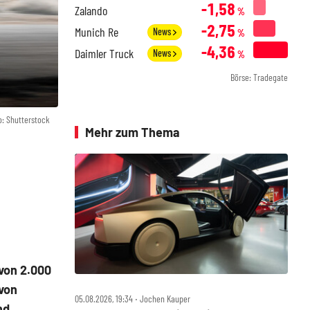
-1,58
Zalando
%
-2,75
Munich Re
News
%
-4,36
Daimler Truck
News
%
Börse: Tradegate
o: Shutterstock
Mehr zum Thema
von 2.000
 von
05.08.2026, 19:34 ‧ Jochen Kauper
nd