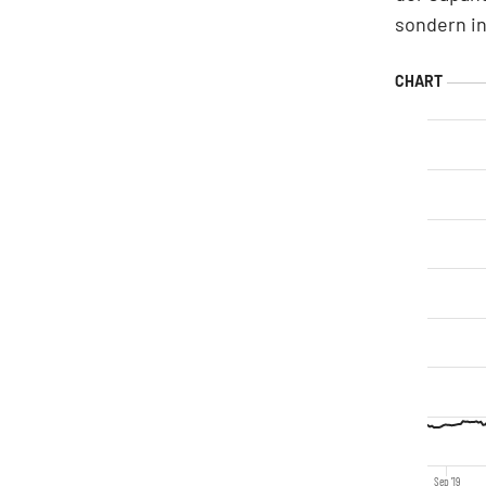
sondern i
Sep '19