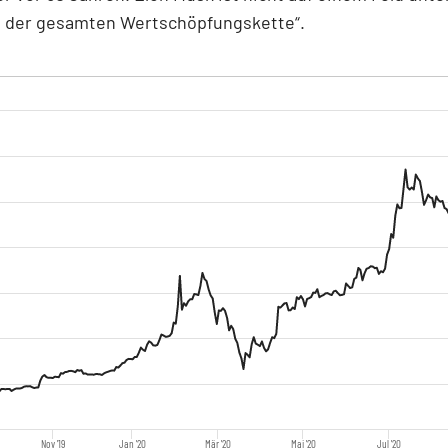
n der gesamten Wertschöpfungskette“.
Nov '19
Jan '20
Mär '20
Mai '20
Jul '20