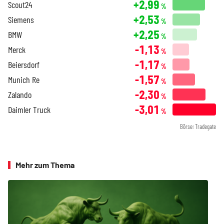
+2,99
Scout24
%
+2,53
Siemens
%
+2,25
BMW
%
-1,13
Merck
%
-1,17
Beiersdorf
%
-1,57
Munich Re
%
-2,30
Zalando
%
-3,01
Daimler Truck
%
Börse: Tradegate
Mehr zum Thema