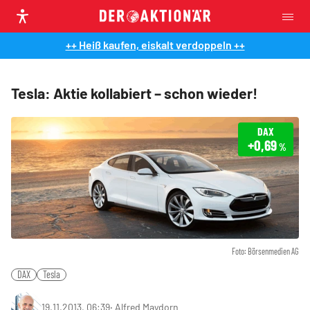
++ Heiß kaufen, eiskalt verdoppeln ++
Tesla: Aktie kollabiert – schon wieder!
DAX
+0,69
%
Foto: Börsenmedien AG
DAX
Tesla
19.11.2013, 06:39
‧
Alfred Maydorn