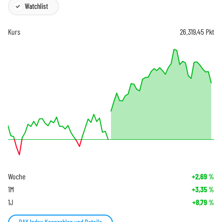
Watchlist
Kurs
26.319,45
Pkt
Woche
+2,69
%
1M
+3,35
%
1J
+8,79
%