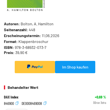
Autoren:
Bolton, A. Hamilton
Seitenanzahl:
448
Erscheinungstermin:
11.06.2026
Format:
Klappenbroschur
ISBN:
978-3-68932-073-7
Preis:
39,90 €
Im Shop kaufen
Behandelter Wert
DAX Index
+0,69
%
846900
DE0008469008
Börse:
Xetra