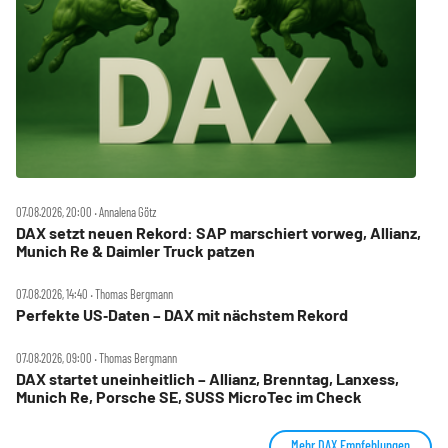
07.08.2026, 20:00 ‧ Annalena Götz
DAX setzt neuen Rekord: SAP marschiert vorweg, Allianz,
Munich Re & Daimler Truck patzen
07.08.2026, 14:40 ‧ Thomas Bergmann
Perfekte US‑Daten – DAX mit nächstem Rekord
07.08.2026, 09:00 ‧ Thomas Bergmann
DAX startet uneinheitlich – Allianz, Brenntag, Lanxess,
Munich Re, Porsche SE, SUSS MicroTec im Check
Mehr DAX Empfehlungen