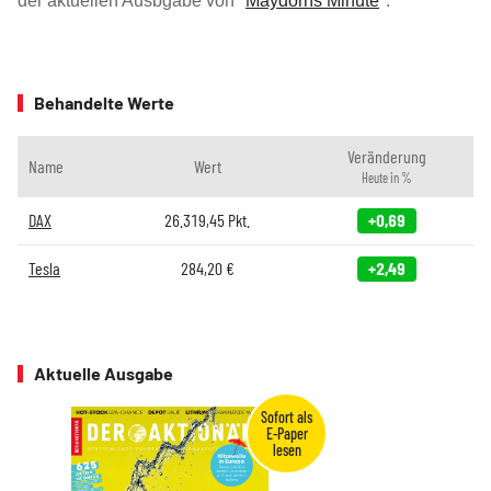
der aktuellen Ausbgabe von "
Maydorns Minute
".
Behandelte Werte
Veränderung
Name
Wert
Heute in %
DAX
26.319,45
Pkt.
+0,69
Tesla
284,20
€
+2,49
Aktuelle Ausgabe