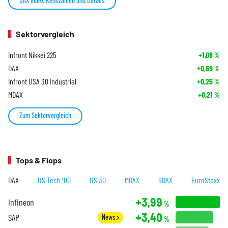
DAX Index Kennzahlen und Details
Sektorvergleich
Infront Nikkei 225
+1,08
%
DAX
+0,69
%
Infront USA 30 Industrial
+0,25
%
MDAX
+0,21
%
Zum Sektorvergleich
Tops & Flops
DAX
US Tech 100
US 30
MDAX
SDAX
EuroStoxx
+3,99
Infineon
%
+3,40
SAP
News
%