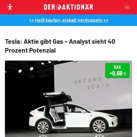
++ Heiß kaufen, eiskalt verdoppeln ++
Tesla: Aktie gibt Gas – Analyst sieht 40
Prozent Potenzial
DAX
+0,69
%