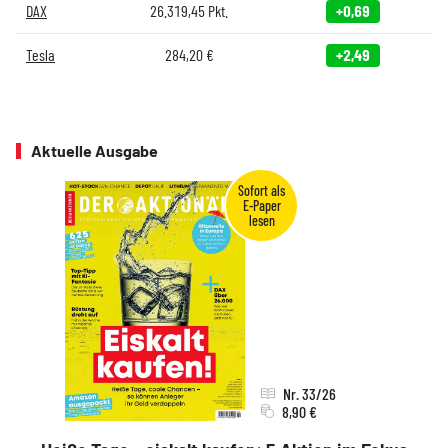
DAX
26.319,45
Pkt.
+0,69
Tesla
284,20
€
+2,49
Aktuelle Ausgabe
Nr. 33/26
8,90 €