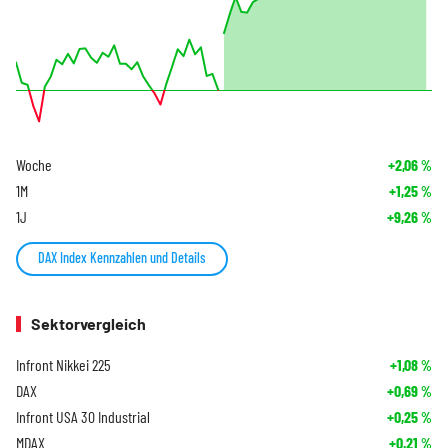
Woche
+2,06
%
1M
+1,25
%
1J
+9,26
%
DAX Index Kennzahlen und Details
Sektorvergleich
Infront Nikkei 225
+1,08
%
DAX
+0,69
%
Infront USA 30 Industrial
+0,25
%
MDAX
+0,21
%