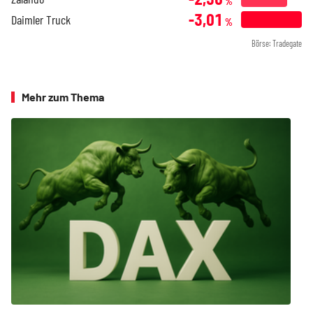
%
-3,01
Daimler Truck
%
Börse: Tradegate
Mehr zum Thema