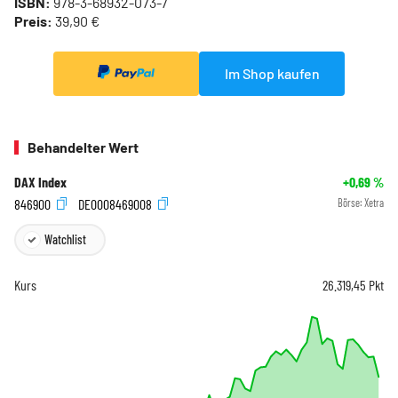
ISBN:
978-3-68932-073-7
Preis:
39,90 €
Im Shop kaufen
Behandelter Wert
DAX Index
+0,69
%
846900
DE0008469008
Börse:
Xetra
Watchlist
Kurs
26.319,45
Pkt