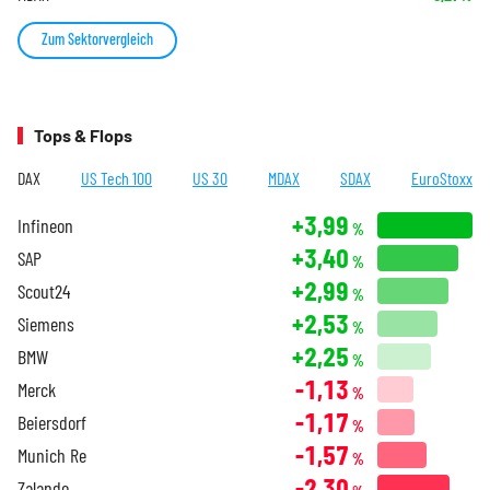
Zum Sektorvergleich
Tops & Flops
DAX
US Tech 100
US 30
MDAX
SDAX
EuroStoxx
+3,99
Infineon
%
+3,40
SAP
%
+2,99
Scout24
%
+2,53
Siemens
%
+2,25
BMW
%
-1,13
Merck
%
-1,17
Beiersdorf
%
-1,57
Munich Re
%
-2,30
Zalando