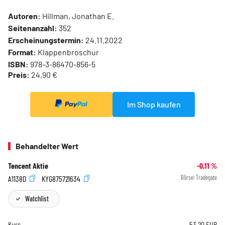
Autoren:
Hillman, Jonathan E.
Seitenanzahl:
352
Erscheinungstermin:
24.11.2022
Format:
Klappenbroschur
ISBN:
978-3-86470-856-5
Preis:
24,90 €
Im Shop kaufen
Behandelter Wert
Tencent Aktie
-0,11
%
A1138D
KYG875721634
Börse:
Tradegate
Watchlist
Kurs
53,20
EUR