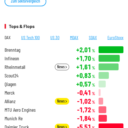
Zum Sektorvergleich
Tops & Flops
DAX
US Tech 100
US 30
MDAX
SDAX
EuroStoxx
+2,01
Brenntag
%
+1,70
Infineon
%
+1,61
Rheinmetall
News
%
+0,83
Scout24
%
+0,57
Qiagen
%
-0,41
Merck
%
-1,02
Allianz
News
%
-1,72
MTU Aero Engines
%
-1,84
Munich Re
%
-5,51
Daimler Truck
News
%