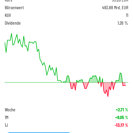
Börsenwert
493,88 Mrd. EUR
KGV
11
Dividende
1,26 %
Woche
+2,71
%
1M
+8,05
%
1J
-13,17
%