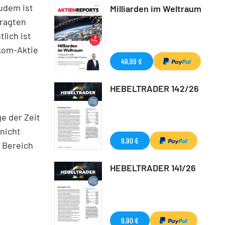
udem ist
Milliarden im Weltraum
fragten
lich ist
ekom-Aktie
49,99 €
HEBELTRADER 142/26
e der Zeit
 nicht
9,90 €
 Bereich
HEBELTRADER 141/26
9,90 €