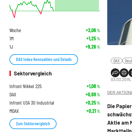
Woche
+2,06
%
1M
+1,25
%
1J
+9,26
%
DAX Index Kennzahlen und Details
DAX
Deu
Sektorvergleich
03.03.2015,
Infront Nikkei 225
+1,08
%
DER AKTIONÄR
DAX
+0,69
%
Infront USA 30 Industrial
+0,25
%
Die Papier
MDAX
+0,21
%
schwächste
Aktie am 
Zum Sektorvergleich
Marktteil