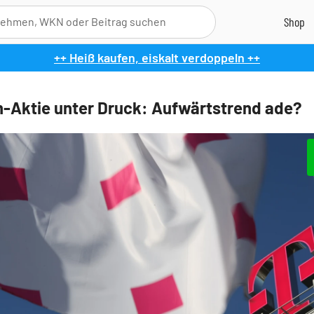
++ Heiß kaufen, eiskalt verdoppeln ++
-Aktie unter Druck: Aufwärtstrend ade?