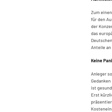
Zum einen
für den Au
der Konzer
das europä
Deutschen 
Anteile an
Keine Pan
Anleger so
Gedanken 
ist gesund
Erst kürzl
präsentie
Kostenein