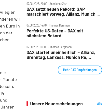
07.08.2026, 20:00 ‧ Annalena Götz
DAX setzt neuen Rekord: SAP
vilegien
marschiert vorweg, Allianz, Munich Re
nderen will
& Daimler Truck patzen
en Euro in
07.08.2026, 14:40 ‧ Thomas Bergmann
Perfekte US‑Daten – DAX mit
von der
nächstem Rekord
ichen
07.08.2026, 09:00 ‧ Thomas Bergmann
DAX startet uneinheitlich – Allianz,
Brenntag, Lanxess, Munich Re,
Porsche SE, SUSS MicroTec im Check
Mehr DAX Empfehlungen
iele
en Monate
de sein.
014
 und
Unsere Neuerscheinungen
Alle
 Jahren
Neuerscheinungen