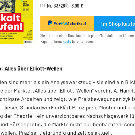
Nr. 33/26
8,90 €
Im Shop kauf
Sofortkauf
Sie erhalten einen Download-Link per E-Mail. Außerdem können 
Paper in Ihrem
Konto
herunterladen.
: Alles über Elliott-Wellen
llen sind mehr als ein Analysewerkzeug – sie sind ein Blick
e der Märkte. „Alles über Elliott-Wellen“ vereint A. Hamil
chtigste Arbeiten und zeigt, wie Preisbewegungen zykli
 Dieses Standardwerk erklärt Prinzipien, Muster und pr
 der Theorie – ein unverzichtbares Nachschlagewerk für
und Börsenprofis, die Märkte nicht nur beobachten, son
wollen. Präzise, tiefgründig und zeitlos aktuell.