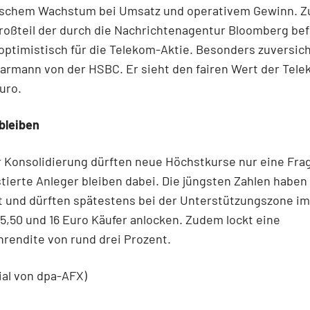
ischem Wachstum bei Umsatz und operativem Gewinn. Z
roßteil der durch die Nachrichtenagentur Bloomberg be
optimistisch für die Telekom-Aktie. Besonders zuversicht
armann von der HSBC. Er sieht den fairen Wert der Tel
Euro.
 bleiben
 Konsolidierung dürften neue Höchstkurse nur eine Frag
stierte Anleger bleiben dabei. Die jüngsten Zahlen haben
t und dürften spätestens bei der Unterstützungszone im
5,50 und 16 Euro Käufer anlocken. Zudem lockt eine
rendite von rund drei Prozent.
ial von dpa-AFX)