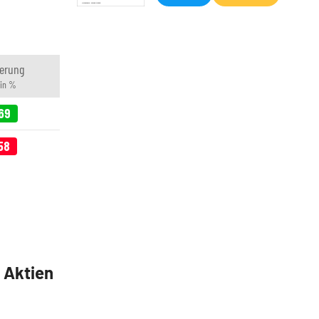
erung
 in %
69
58
5 Aktien