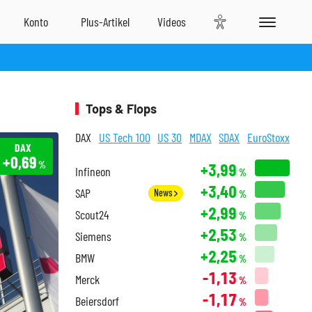
Tops & Flops
DAX
US Tech 100
US 30
MDAX
SDAX
EuroStoxx
DAX
+0,69
%
+3,99
Infineon
%
+3,40
SAP
News
%
+2,99
Scout24
%
+2,53
Siemens
%
+2,25
BMW
%
-1,13
Merck
%
-1,17
Beiersdorf
%