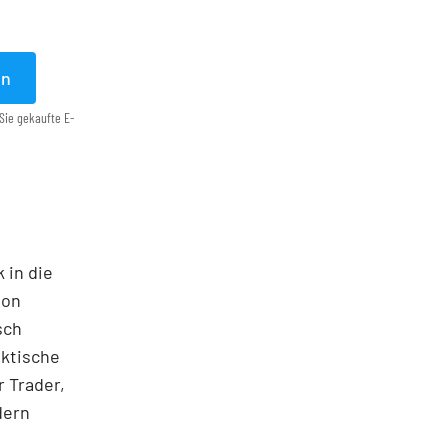
en
Sie gekaufte E-
 in die
ton
sch
aktische
 Trader,
dern