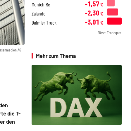
-1,57
Munich Re
%
-2,30
Zalando
%
-3,01
Daimler Truck
%
Börse: Tradegate
örsenmedien AG
Mehr zum Thema
 den
te die T-
er den