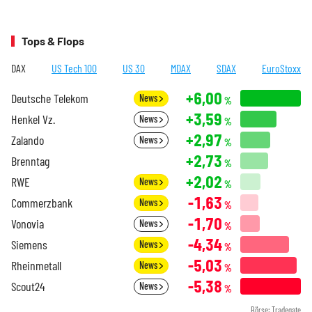
Tops & Flops
DAX
US Tech 100
US 30
MDAX
SDAX
EuroStoxx
+6,00
Deutsche Telekom
News
%
+3,59
Henkel Vz.
News
%
+2,97
Zalando
News
%
+2,73
Brenntag
%
+2,02
RWE
News
%
-1,63
Commerzbank
News
%
-1,70
Vonovia
News
%
-4,34
Siemens
News
%
-5,03
Rheinmetall
News
%
-5,38
Scout24
News
%
Börse: Tradegate