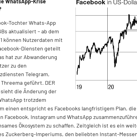
ie WhatsApp-­Krise
?
ook-Tochter Whats-App
GBs aktualisiert – ab dem
21 können Nutzerdaten mit
acebook-Diensten geteilt
as hat zur Abwanderung
tzer zu den
zdiensten Telegram,
d Threema geführt. DER
sieht die Änderung der
WhatsApp trotzdem
um einen entspricht es Facebooks langfristigem Plan, die
en Facebook, Instagram und WhatsApp zusammenzuführ
sames Ökosystem zu schaffen. Zeitgleich ist es ein weit
es Zuckerberg-Imperiums, den beliebten Instant-Messe