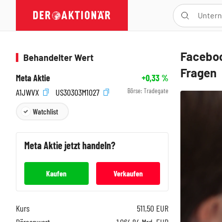
Faceboo
Behandelter Wert
Fragen
Meta Aktie
+0,33
%
Börse:
Tradegate
A1JWVX
US30303M1027
Watchlist
Meta
Aktie jetzt handeln?
Kaufen
Verkaufen
Kurs
511,50
EUR
Börsenwert
1.064,84 Mrd. EUR