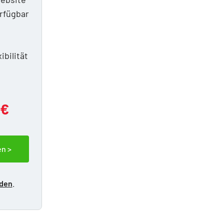
erfügbar
n
ibilität
 €
en >
lden
.