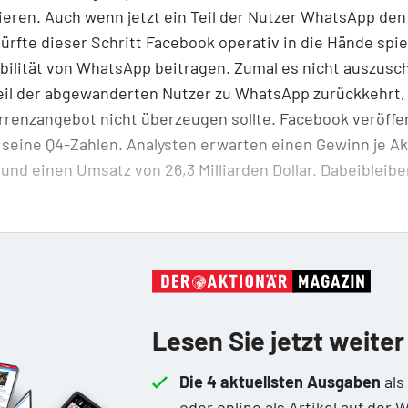
eren. Auch wenn jetzt ein Teil der Nutzer WhatsApp de
dürfte dieser Schritt Facebook operativ in die Hände spi
abilität von WhatsApp beitragen. ­Zumal es nicht auszusch
eil der abgewanderten Nutzer zu WhatsApp zurückkehrt, f
renzangebot nicht überzeugen sollte. Facebook veröffe
 seine Q4-Zahlen. Analysten erwarten einen Gewinn je Ak
r und einen Umsatz von 26,3 Milliarden ­Dollar. Dabeibleibe
Lesen Sie jetzt weiter
Die 4 aktuellsten Ausgaben
als
oder online als Artikel auf der 