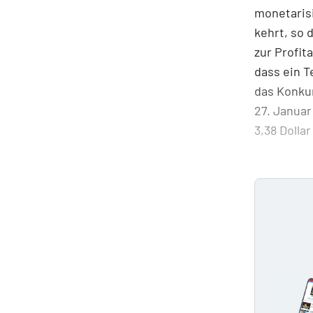
monetarisi
kehrt, so 
zur Profit
dass ein T
das Konkur
27. Januar
3,38 Dolla