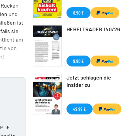
n Rücken
8,90 €
elen und
ließen ist,
HEBELTRADER 140/26
alls sie
ntlicht am
tie von
n!
9,90 €
Jetzt schlagen die
Insider zu
49,99 €
 PDF
Website