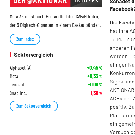
Schadet d
Facebook
Meta Aktie ist auch Bestandteil des
GAFAM Index
,
Die Faceb
der 5 Digitech-Giganten in einem Basket bündelt.
hat ihre A
15. Mai 20
Zum Index
anderen F
Sektorvergleich
werden. D
einiger Nu
Alphabet (A)
+0,45
%
Konkurren
Meta
+0,33
%
Signal un
Tencent
+0,09
%
AKTIONÄR 
Snap Inc.
-1,30
%
AGBs bei 
Zum Sektorvergleich
positiv. Z
Plattform
ein gemein
Versuch d