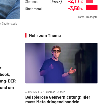
-2,17
Siemens
News
%
-3,50
Rheinmetall
%
Börse: Tradegate
o: Shutterstock
Mehr zum Thema
r
ebook,
ung. DER
rund um
31.07.2026, 16:27 ‧ Andreas Deutsch
Beispiellose Geldvernichtung: Hier
muss Meta dringend handeln