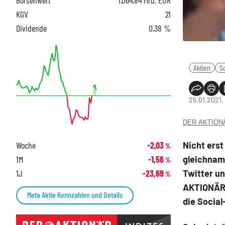
KGV
21
Dividende
0,38 %
Aktien
S
25.01.2021, 
DER AKTIONÄR
Nicht ers
Woche
-2,03
%
gleichnam
1M
-1,56
%
Twitter u
1J
-23,69
%
AKTIONÄR 
Meta Aktie Kennzahlen und Details
die Socia