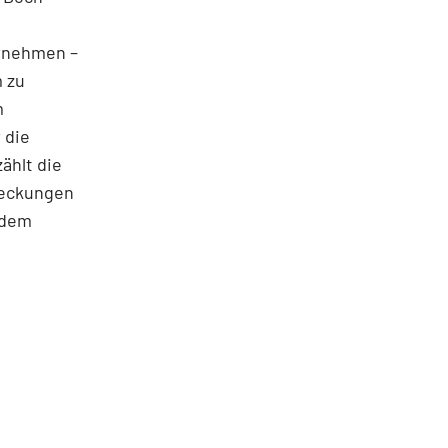
rnehmen –
m zu
m
 die
ählt die
tdeckungen
ndem