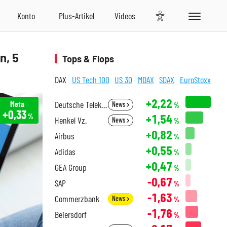
n, 5
Tops & Flops
DAX
US Tech 100
US 30
MDAX
SDAX
EuroStoxx
+2,22
Meta
Deutsche Telekom
News
%
+0,33
+1,54
%
Henkel Vz.
News
%
+0,82
Airbus
%
+0,55
Adidas
%
+0,47
GEA Group
%
-0,67
SAP
%
-1,63
Commerzbank
News
%
-1,76
Beiersdorf
%