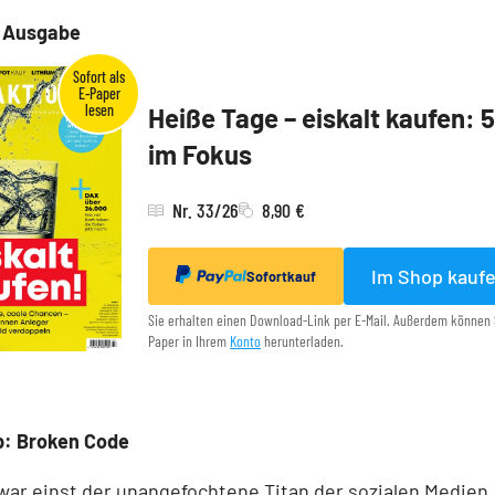
e Ausgabe
Heiße Tage – eiskalt kaufen: 
im Fokus
Nr. 33/26
8,90 €
Im Shop kauf
Sofortkauf
Sie erhalten einen Download-Link per E-Mail. Außerdem können 
Paper in Ihrem
Konto
herunterladen.
p: Broken Code
ar einst der unangefochtene Titan der sozialen Medien