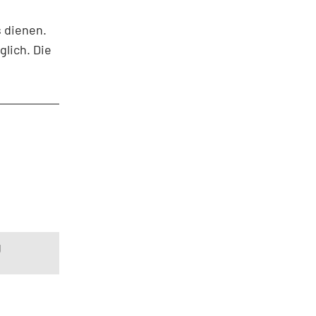
s dienen.
lich. Die
g