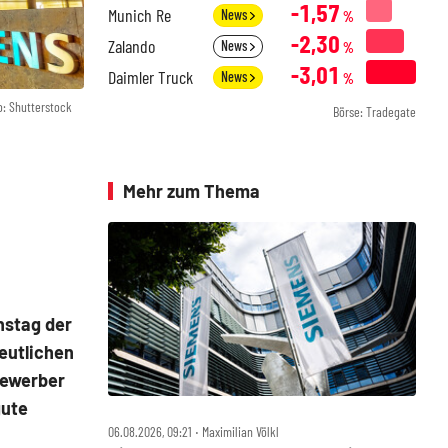
-1,57
Munich Re
News
%
-2,30
Zalando
News
%
-3,01
Daimler Truck
News
%
o: Shutterstock
Börse: Tradegate
Mehr zum Thema
nstag der
eutlichen
bewerber
gute
06.08.2026, 09:21 ‧ Maximilian Völkl