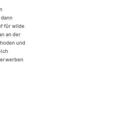
en
 dann
f für wilde
an an der
ethoden und
eich
n erwerben