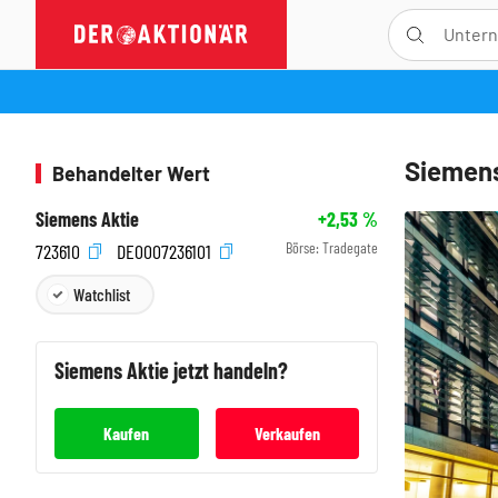
Siemens
Behandelter Wert
Siemens Aktie
+2,53
%
Börse:
Tradegate
723610
DE0007236101
Watchlist
Siemens
Aktie jetzt handeln?
Kaufen
Verkaufen