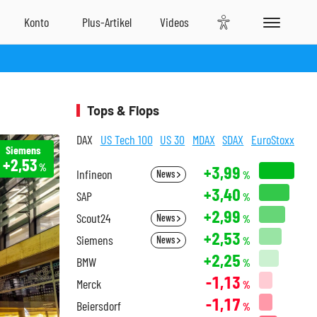
Tops & Flops
DAX
US Tech 100
US 30
MDAX
SDAX
EuroStoxx
Siemens
+2,53
%
+3,99
Infineon
News
%
+3,40
SAP
%
+2,99
Scout24
News
%
+2,53
Siemens
News
%
+2,25
BMW
%
-1,13
Merck
%
-1,17
Beiersdorf
%