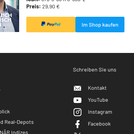
Preis:
29,90 €
Im Shop kaufen
Schreiben Sie uns
Kontakt
r
YouTube
lick
Instagram
nd Real-Depots
Facebook
NÄR Indizes