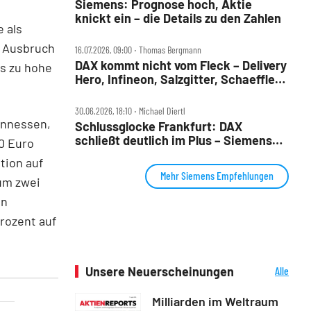
Siemens: Prognose hoch, Aktie
knickt ein – die Details zu den Zahlen
 als
r Ausbruch
16.07.2026, 09:00 ‧ Thomas Bergmann
DAX kommt nicht vom Fleck – Delivery
ls zu hohe
Hero, Infineon, Salzgitter, Schaeffler,
Siemens und VW im Check
30.06.2026, 18:10 ‧ Michael Diertl
ennessen,
Schlussglocke Frankfurt: DAX
schließt deutlich im Plus – Siemens
0 Euro
Energy an der Spitze
tion auf
Mehr Siemens Empfehlungen
um zwei
on
rozent auf
Unsere Neuerscheinungen
Alle
Neuerscheinungen
Milliarden im Weltraum