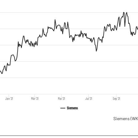
Jan '21
Mär '21
Mai '21
Jul '21
Sep '21
Siemens
Siemens
(WK