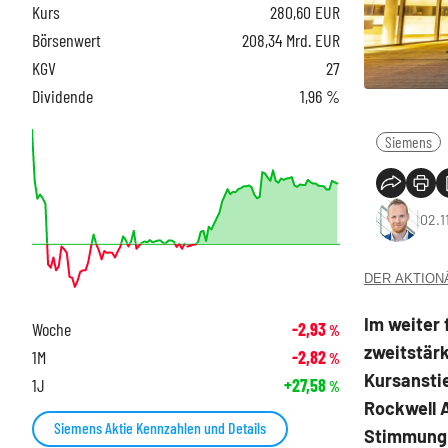
Kurs
280,60
EUR
Börsenwert
208,34 Mrd. EUR
KGV
27
Dividende
1,96 %
Siemens
02.1
DER AKTIONÄR
Im weiter 
Woche
-2,93
%
zweitstärk
1M
-2,82
%
Kursanstie
1J
+27,58
%
Rockwell 
Siemens Aktie Kennzahlen und Details
Stimmung 