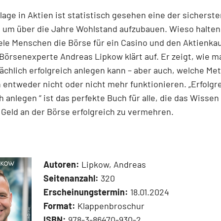
lage in Aktien ist statistisch gesehen eine der sicherst
 um über die Jahre Wohlstand aufzubauen. Wieso halten
ele Menschen die Börse für ein Casino und den Aktienkau
Börsenexperte Andreas Lipkow klärt auf. Er zeigt, wie m
ächlich erfolgreich anlegen kann – aber auch, welche M
 entweder nicht oder nicht mehr funktionieren. „Erfolgr
h anlegen “ ist das perfekte Buch für alle, die das Wisse
r Geld an der Börse erfolgreich zu vermehren.
Autoren:
Lipkow, Andreas
Seitenanzahl:
320
Erscheinungstermin:
18.01.2024
Format:
Klappenbroschur
ISBN:
978-3-86470-930-2