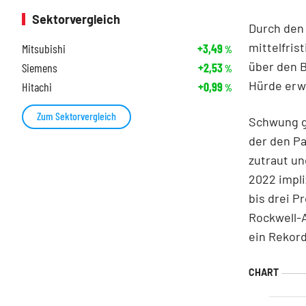
Sektorvergleich
Durch den 
mittelfris
Mitsubishi
+3,49
%
über den B
Siemens
+2,53
%
Hürde erw
Hitachi
+0,99
%
Zum Sektorvergleich
Schwung g
der den P
zutraut un
2022 impl
bis drei P
Rockwell-A
ein Rekor