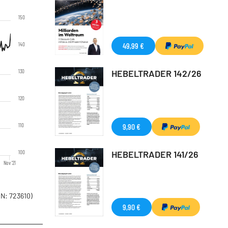
150
140
49,99 €
130
HEBELTRADER 142/26
120
110
9,90 €
100
HEBELTRADER 141/26
Nov '21
N: 723610)
9,90 €