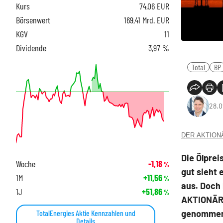
Kurs
74,06
EUR
Börsenwert
169,41 Mrd. EUR
KGV
11
Dividende
3,97 %
Total
BP
28.0
DER AKTIONÄR
Die Ölprei
Woche
-1,18
%
gut sieht 
1M
+11,56
%
aus. Doch 
1J
+51,86
%
AKTIONÄR h
TotalEnergies Aktie Kennzahlen und
genomme
Details