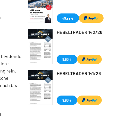
49,99 €
G
HEBELTRADER 142/26
 Dividende
9,90 €
ndere
ng rein.
HEBELTRADER 141/26
ische
nach bis
9,90 €