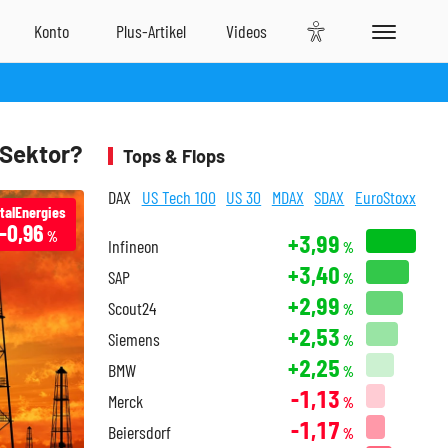
 Sektor?
Tops & Flops
DAX
US Tech 100
US 30
MDAX
SDAX
EuroStoxx
talEnergies
-0,96
%
+3,99
Infineon
%
+3,40
SAP
%
+2,99
Scout24
%
+2,53
Siemens
%
+2,25
BMW
%
-1,13
Merck
%
-1,17
Beiersdorf
%