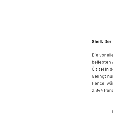
Shell: De
Die vor al
beliebten 
Öltitel in
Gelingt nu
Pence, wär
2.844 Pen