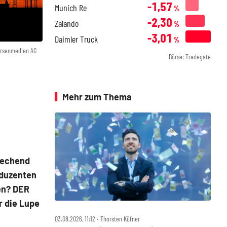
-1,57
Munich Re
%
-2,30
Zalando
%
-3,01
Daimler Truck
%
örsenmedien AG
Börse: Tradegate
Mehr zum Thema
prechend
oduzenten
fen? DER
r die Lupe
03.08.2026, 11:12 ‧ Thorsten Küfner