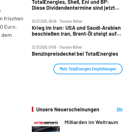
TotalEnergies, Shell, Eni und BP:
Diese Dividendentermine sind jetzt
s
wichtig
m frischen
30.07.2026, 06:56 ‧ Thorsten Küfner
50 Euro.
Krieg im Iran: USA und Saudi‑Arabien
beschießen Iran, Brent‑Öl steigt auf
s dem
88 Dollar
23.07.2026, 07:58 ‧ Thorsten Küfner
Benzinpreisdeckel bei TotalEnergies
Mehr TotalEnergies Empfehlungen
Unsere Neuerscheinungen
Alle
Neuerscheinungen
Milliarden im Weltraum