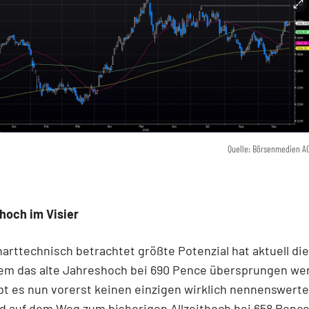
Quelle: Börsenmedien A
thoch im Visier
harttechnisch betrachtet größte Potenzial hat aktuell die
em das alte Jahreshoch bei 690 Pence übersprungen we
bt es nun vorerst keinen einzigen wirklich nennenswert
d auf dem Weg zum bisherigen Allzeithoch bei 658 Penc