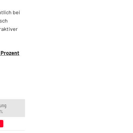
tlich bei
isch
raktiver
 Prozent
ung
 %
6