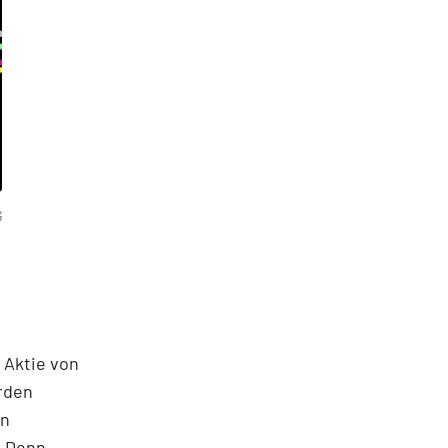
G
 Aktie von
rden
en
e Denn