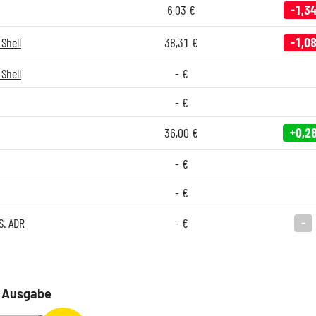
6,03
€
-1,3
Shell
38,31
€
-1,0
Shell
-
€
-
€
36,00
€
+0,2
-
€
-
€
S. ADR
-
€
-
e Ausgabe