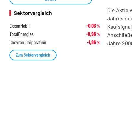
Die Aktie 
Sektorvergleich
Jahreshoch
ExxonMobil
-0,03
Kaufsignal
%
TotalEnergies
-0,96
Anschließ
%
Chevron Corporation
-1,86
Jahre 200
%
Zum Sektorvergleich