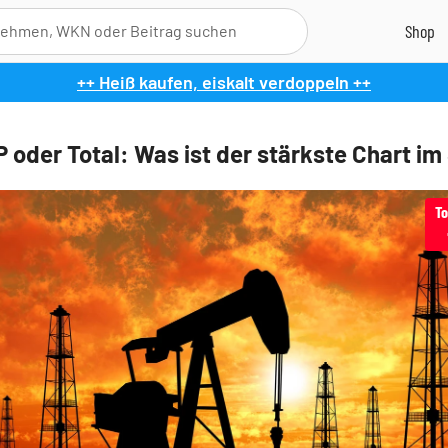
++ Heiß kaufen, eiskalt verdoppeln ++
P oder Total: Was ist der stärkste Chart im
To