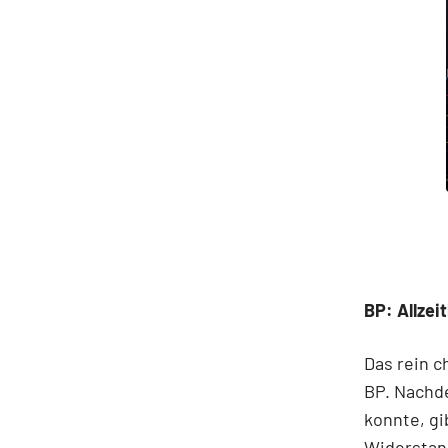
BP: Allzei
Das rein c
BP. Nachd
konnte, gi
Widerstan