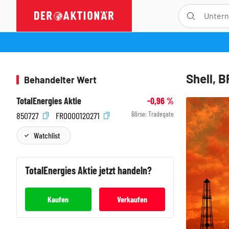
Shell, B
Behandelter Wert
TotalEnergies Aktie
-0,96
%
Börse:
Tradegate
850727
FR0000120271
Watchlist
TotalEnergies
Aktie jetzt handeln?
Kaufen
Verkaufen