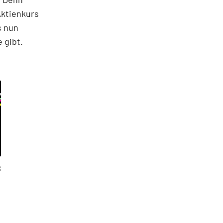
Aktienkurs
s nun
 gibt.
G