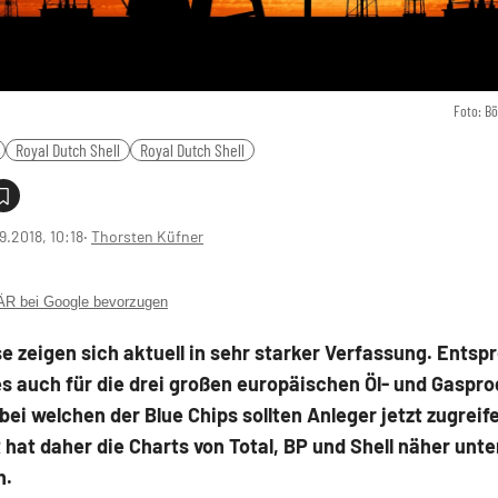
Foto: B
Royal Dutch Shell
Royal Dutch Shell
9.2018, 10:18
‧
Thorsten Küfner
 bei Google bevorzugen
se zeigen sich aktuell in sehr starker Verfassung. Ents
es auch für die drei großen europäischen Öl- und Gaspr
bei welchen der Blue Chips sollten Anleger jetzt zugrei
at daher die Charts von Total, BP und Shell näher unte
n.