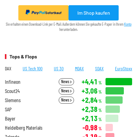
Im Shop kaufen
Sofortkauf
Sie erhalten einen Download-Link per E-Mail. Außerdem können Sie gekaufte E-Paper in Ihrem
Konto
herunterladen.
Tops & Flops
DAX
US Tech 100
US 30
MDAX
SDAX
EuroStoxx
+4,41
Infineon
News
%
+3,06
Scout24
News
%
+2,84
Siemens
News
%
+2,38
SAP
%
+2,13
Bayer
%
-0,98
Heidelberg Materials
%
-1,19
Zalando