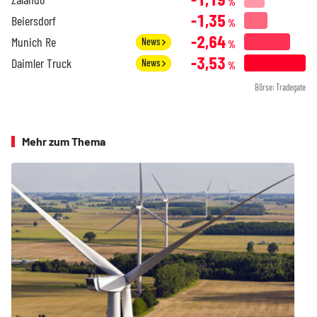
%
-1,35
Beiersdorf
%
-2,64
Munich Re
News
%
-3,53
Daimler Truck
News
%
Börse: Tradegate
Mehr zum Thema