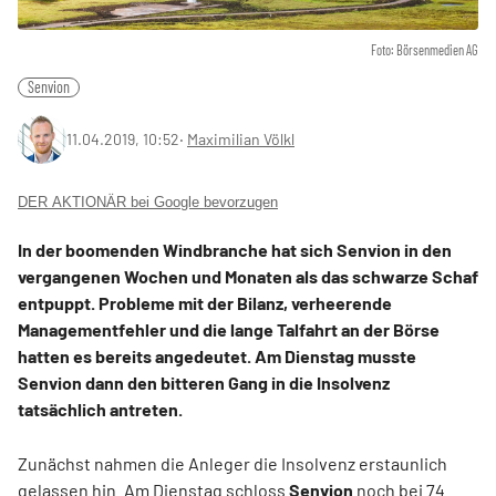
Foto: Börsenmedien AG
Senvion
11.04.2019, 10:52
‧
Maximilian Völkl
DER AKTIONÄR bei Google bevorzugen
In der boomenden Windbranche hat sich Senvion in den
vergangenen Wochen und Monaten als das schwarze Schaf
entpuppt. Probleme mit der Bilanz, verheerende
Managementfehler und die lange Talfahrt an der Börse
hatten es bereits angedeutet. Am Dienstag musste
Senvion dann den bitteren Gang in die Insolvenz
tatsächlich antreten.
Zunächst nahmen die Anleger die Insolvenz erstaunlich
gelassen hin. Am Dienstag schloss
Senvion
noch bei 74