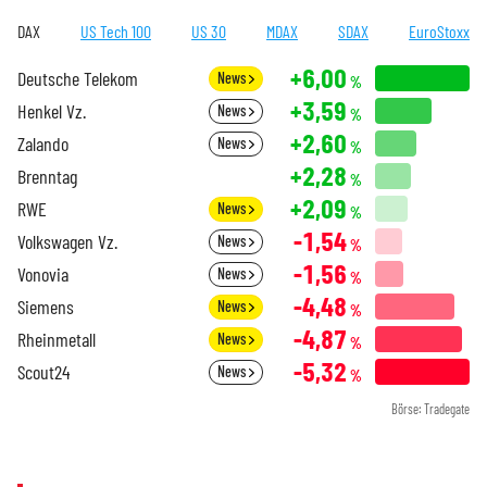
DAX
US Tech 100
US 30
MDAX
SDAX
EuroStoxx
+6,00
Deutsche Telekom
News
%
+3,59
Henkel Vz.
News
%
+2,60
Zalando
News
%
+2,28
Brenntag
%
+2,09
RWE
News
%
-1,54
Volkswagen Vz.
News
%
-1,56
Vonovia
News
%
-4,48
Siemens
News
%
-4,87
Rheinmetall
News
%
-5,32
Scout24
News
%
Börse: Tradegate