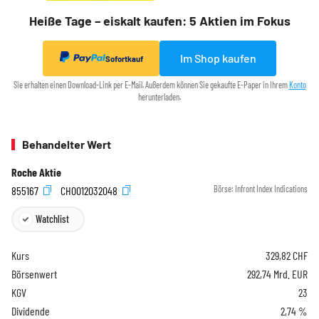
Heiße Tage – eiskalt kaufen: 5 Aktien im Fokus
Im Shop kaufen
Sofortkauf
Sie erhalten einen Download-Link per E-Mail. Außerdem können Sie gekaufte E-Paper in Ihrem
Konto
herunterladen.
Behandelter Wert
Roche Aktie
855167
CH0012032048
Börse:
Infront Index Indications
Watchlist
Kurs
329,82
CHF
Börsenwert
292,74 Mrd. EUR
KGV
23
Dividende
2,74 %