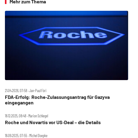
Mehr zum Thema
21.04.2026, 07:58 ‧ Jan-Paul Fóri
FDA‑Erfolg: Roche‑Zulassungsantrag für Gazyva
eingegangen
18.12.2025, 08:48 ‧ Marion Schlegel
Roche und Novartis vor US‑Deal – die Details
18.09.2025, 07:55 ‧ Michel Doepke