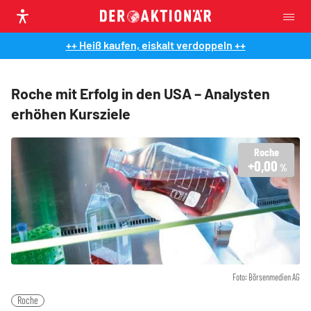
++ Heiß kaufen, eiskalt verdoppeln ++
Roche mit Erfolg in den USA – Analysten
erhöhen Kursziele
Roche
+0,00
%
Foto: Börsenmedien AG
Roche