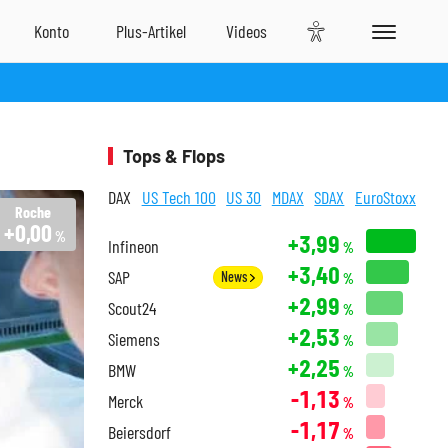
Tops & Flops
DAX
US Tech 100
US 30
MDAX
SDAX
EuroStoxx
Roche
+0,00
%
+3,99
Infineon
%
+3,40
SAP
News
%
+2,99
Scout24
%
+2,53
Siemens
%
+2,25
BMW
%
-1,13
Merck
%
-1,17
Beiersdorf
%