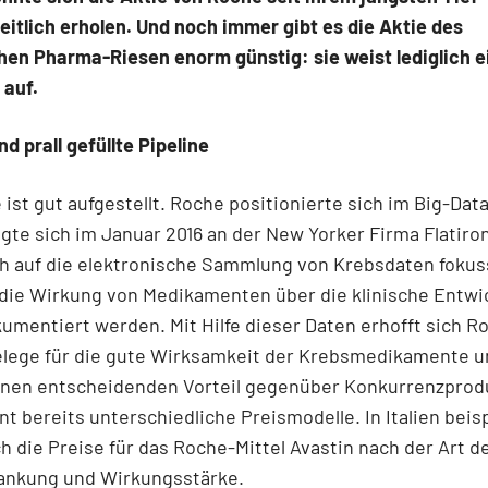
itlich erholen. Und noch immer gibt es die Aktie des
en Pharma-Riesen enorm günstig: sie weist lediglich e
 auf.
nd prall gefüllte Pipeline
ist gut aufgestellt. Roche positionierte sich im Big-Dat
igte sich im Januar 2016 an der New Yorker Firma Flatiro
h auf die elektronische Sammlung von Krebsdaten fokuss
 die Wirkung von Medikamenten über die klinische Entwi
umentiert werden. Mit Hilfe dieser Daten erhofft sich R
elege für die gute Wirksamkeit der Krebsmedikamente u
inen entscheidenden Vorteil gegenüber Konkurrenzprod
t bereits unterschiedliche Preismodelle. In Italien beis
ch die Preise für das Roche-Mittel Avastin nach der Art d
ankung und Wirkungsstärke.