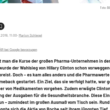
Foto: B
1.2016, 11:00
‧
Marion Schlegel
 bei Google bevorzugen
t man die Kurse der großen Pharma-Unternehmen in den
wurde der Wahlsieg von Hillary Clinton schon vorwegg
reist. Doch – es kam alles anders und die Pharmawerte
eback gestartet. Ein Ziel, das sie verfolgt hatte, war 
er von Medikamenten vorgehen. Zudem erwägte Clinton
ng der Ausgaben für die Gesundheitsbranche. Diese Ein
un – zumindest im großen Ausmaß vom Tisch sein. Rund
nnte sich die Aktie von Roche seit ihrem jüngsten Tief