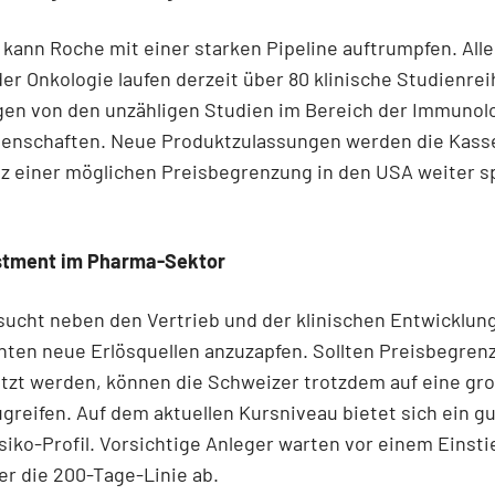
ann Roche mit einer starken Pipeline auftrumpfen. Alle
r Onkologie laufen derzeit über 80 klinische Studienrei
gen von den unzähligen Studien im Bereich der Immunol
enschaften. Neue Produktzulassungen werden die Kass
z einer möglichen Preisbegrenzung in den USA weiter s
stment im Pharma-Sektor
ucht neben den Vertrieb und der klinischen Entwicklun
ten neue Erlösquellen anzuzapfen. Sollten Preisbegre
tzt werden, können die Schweizer trotzdem auf eine gr
ugreifen. Auf dem aktuellen Kursniveau bietet sich ein g
iko-Profil. Vorsichtige Anleger warten vor einem Einsti
r die 200-Tage-Linie ab.