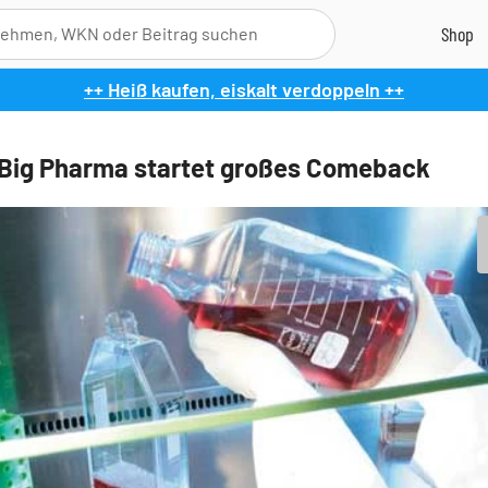
++ Heiß kaufen, eiskalt verdoppeln ++
Big Pharma startet großes Comeback