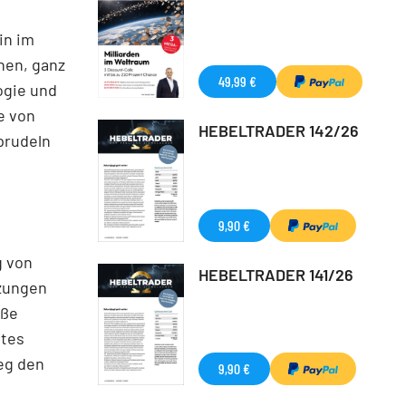
in im
hen, ganz
49,99 €
ogie und
e von
HEBELTRADER 142/26
prudeln
9,90 €
g von
HEBELTRADER 141/26
nzungen
oße
utes
eg den
9,90 €