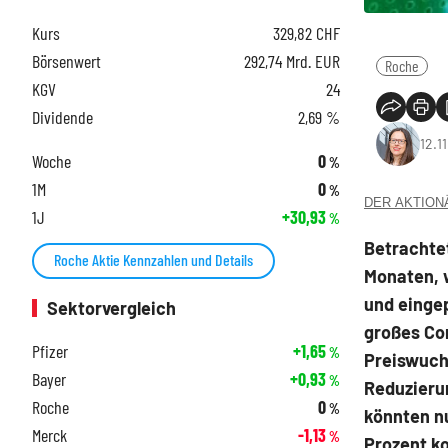
Kurs
329,82
CHF
Börsenwert
292,74 Mrd. EUR
Roche
KGV
24
Dividende
2,69 %
12.1
Woche
0
%
1M
0
%
DER AKTIONÄR
1J
+30,93
%
Betrachte
Roche Aktie Kennzahlen und Details
Monaten, 
und eingep
Sektorvergleich
großes Com
Pfizer
+1,65
%
Preiswuch
Bayer
+0,93
%
Reduzieru
Roche
0
%
könnten n
Merck
-1,13
%
Prozent ko