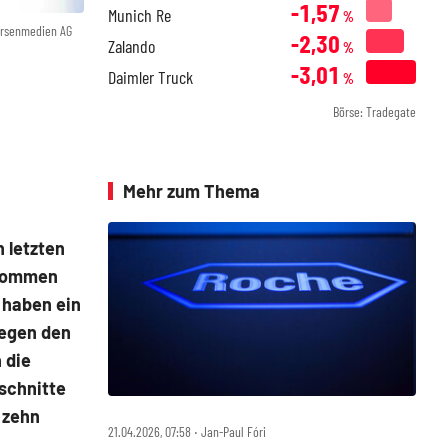
-1,57
Munich Re
%
örsenmedien AG
-2,30
Zalando
%
-3,01
Daimler Truck
%
Börse: Tradegate
Mehr zum Thema
 letzten
enommen
 haben ein
gegen den
 die
schnitte
 zehn
21.04.2026, 07:58 ‧ Jan-Paul Fóri