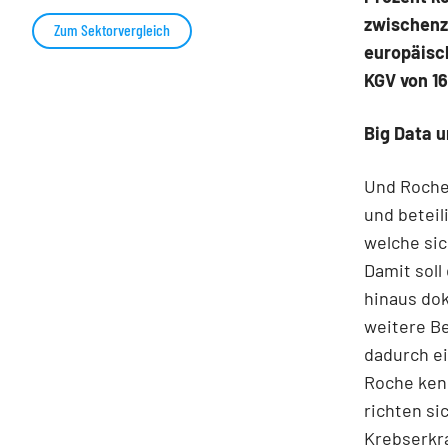
zwischenze
Zum Sektorvergleich
europäisch
KGV von 16
Big Data u
Und Roche 
und beteil
welche sic
Damit soll
hinaus dok
weitere B
dadurch e
Roche kenn
richten si
Krebserkr