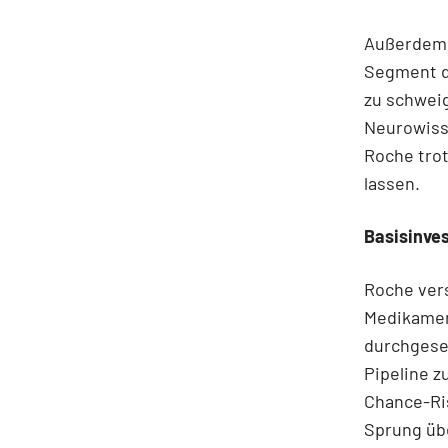
Außerdem k
Segment de
zu schwei
Neurowiss
Roche trot
lassen.
Basisinve
Roche vers
Medikamen
durchgese
Pipeline z
Chance-Ris
Sprung übe