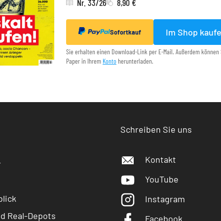
Nr. 33/26
8,90 €
Im Shop kauf
Sofortkauf
Sie erhalten einen Download-Link per E-Mail. Außerdem können 
Paper in Ihrem
Konto
herunterladen.
Schreiben Sie uns
Kontakt
r
YouTube
lick
Instagram
nd Real-Depots
Facebook