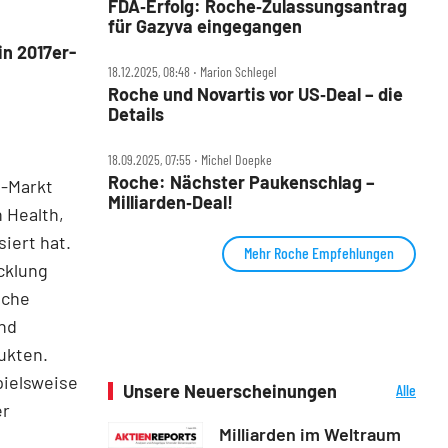
FDA‑Erfolg: Roche‑Zulassungsantrag
für Gazyva eingegangen
in 2017er-
18.12.2025, 08:48 ‧ Marion Schlegel
Roche und Novartis vor US‑Deal – die
Details
18.09.2025, 07:55 ‧ Michel Doepke
Roche: Nächster Paukenschlag –
a-Markt
Milliarden‑Deal!
n Health,
iert hat.
Mehr Roche Empfehlungen
cklung
oche
nd
ukten.
pielsweise
Unsere Neuerscheinungen
Alle
Neuerscheinungen
er
Milliarden im Weltraum