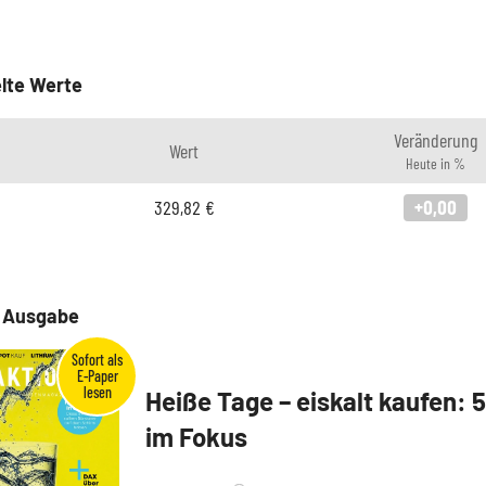
lte Werte
Veränderung
Wert
Heute in %
329,82
€
+0,00
e Ausgabe
Heiße Tage – eiskalt kaufen: 
im Fokus