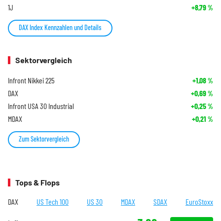
1J
+8,79
%
DAX Index Kennzahlen und Details
Sektorvergleich
Infront Nikkei 225
+1,08
%
DAX
+0,69
%
Infront USA 30 Industrial
+0,25
%
MDAX
+0,21
%
Zum Sektorvergleich
Tops & Flops
DAX
US Tech 100
US 30
MDAX
SDAX
EuroStoxx