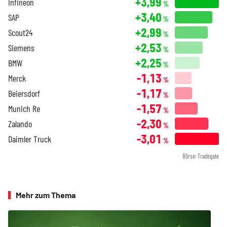
+3,99
Infineon
%
+3,40
SAP
%
+2,99
Scout24
%
+2,53
Siemens
%
+2,25
BMW
%
-1,13
Merck
%
-1,17
Beiersdorf
%
-1,57
Munich Re
%
-2,30
Zalando
%
-3,01
Daimler Truck
%
Börse: Tradegate
Mehr zum Thema