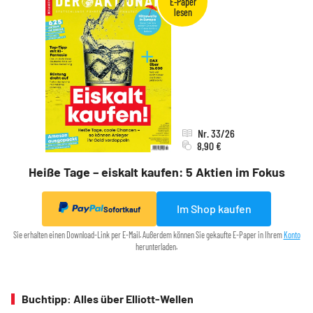
Nr. 33/26
8,90 €
Heiße Tage – eiskalt kaufen: 5 Aktien im Fokus
Im Shop kaufen
Sofortkauf
Sie erhalten einen Download-Link per E-Mail. Außerdem können Sie gekaufte E-Paper in Ihrem
Konto
herunterladen.
Buchtipp: Alles über Elliott-Wellen