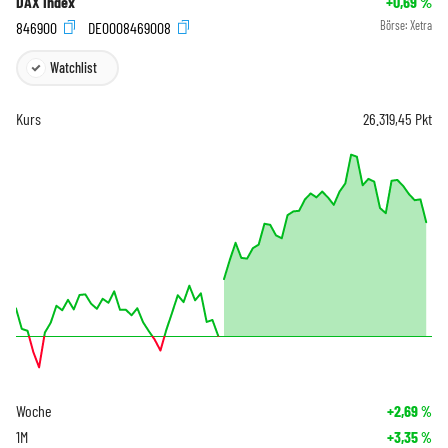
DAX Index
+0,69
%
846900
DE0008469008
Börse:
Xetra
Watchlist
Kurs
26.319,45
Pkt
Woche
+2,69
%
1M
+3,35
%