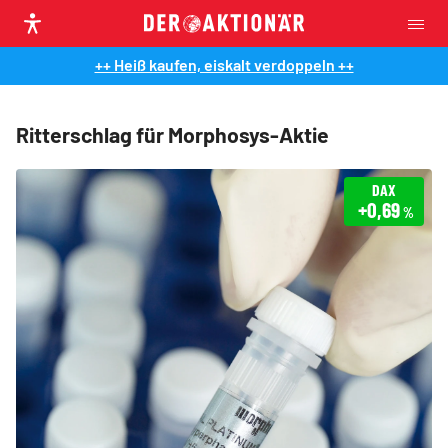
++ Heiß kaufen, eiskalt verdoppeln ++
Ritterschlag für Morphosys-Aktie
DAX
+0,69
%