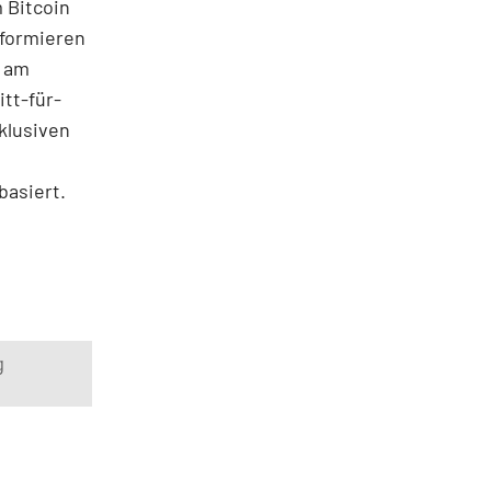
 Bitcoin
nformieren
e am
tt-für-
klusiven
basiert.
g