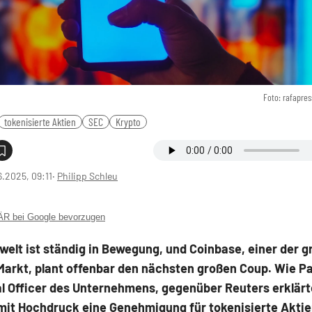
Foto: rafapre
tokenisierte Aktien
SEC
Krypto
6.2025, 09:11
‧
Philipp Schleu
 bei Google bevorzugen
welt ist ständig in Bewegung, und Coinbase, einer der g
Markt, plant offenbar den nächsten großen Coup. Wie Pa
l Officer des Unternehmens, gegenüber Reuters erklärt
mit Hochdruck eine Genehmigung für tokenisierte Aktie