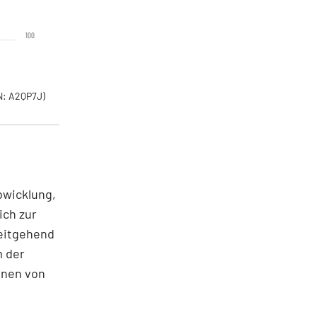
100
: A2QP7J)
bwicklung,
ich zur
weitgehend
 der
onen von