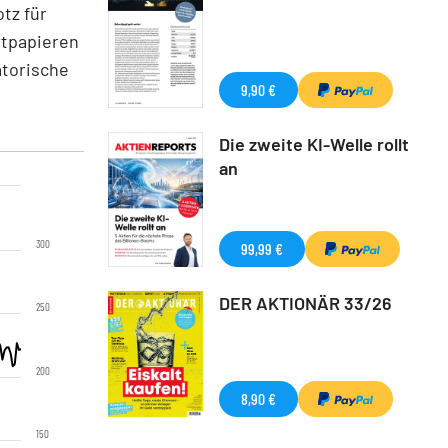
tz für
rtpapieren
atorische
9,90 €
Die zweite KI-Welle rollt
an
300
99,99 €
DER AKTIONÄR 33/26
250
200
8,90 €
150