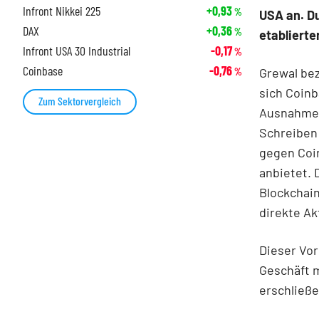
Infront Nikkei 225
+0,93
%
USA an. Du
DAX
+0,36
%
etablierte
Infront USA 30 Industrial
-0,17
%
Coinbase
-0,76
Grewal bez
%
sich Coinb
Zum Sektorvergleich
Ausnahmeg
Schreiben 
gegen Coi
anbietet. 
Blockchain
direkte Ak
Dieser Vor
Geschäft 
erschließe