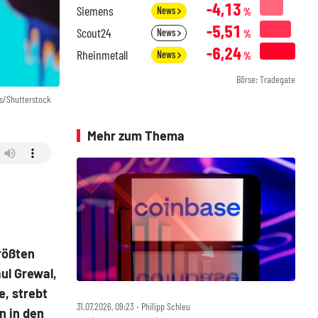
-4,13
Siemens
News
%
-5,51
Scout24
News
%
-6,24
Rheinmetall
News
%
Börse: Tradegate
ss/Shutterstock
Mehr zum Thema
rößten
ul Grewal,
e, strebt
31.07.2026, 09:23 ‧ Philipp Schleu
n in den