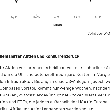
Sep '24
Nov '24
Jan '25
Mär '25
Mai '25
Coinbase
Coinbase
(WKN
okenisierter Aktien und Konkurrenzdruck
te Aktien versprechen erhebliche Vorteile: schnellere A
d um die Uhr und potenziell niedrigere Kosten im Vergle
llen Infrastruktur. Bislang sind sie US-Anlegern jedoch 
 Coinbases Vorstoß kommt nur wenige Wochen, nachdem
 Kraken „xStocks“ angekündigt hat – tokenisierte Versi
tien und ETFs, die jedoch außerhalb der USA (in Europa,
ika, Afrika und Asien) angeboten werden sollen.