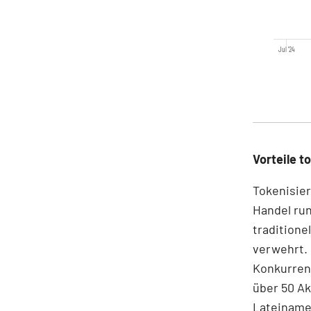
Jul '24
Vorteile t
Tokenisier
Handel run
traditione
verwehrt.
Konkurrent
über 50 Ak
Lateinamer