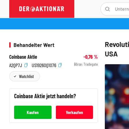
Revolut
Behandelter Wert
USA
Coinbase Aktie
-0,76
%
Börse:
Tradegate
A2QP7J
US19260Q1076
Watchlist
Coinbase
Aktie jetzt handeln?
Kaufen
Verkaufen