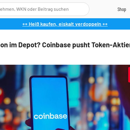
++ Heiß kaufen, eiskalt verdoppeln ++
ion im Depot? Coinbase pusht Token-Aktie