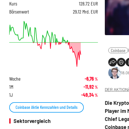
Kurs
128,72
EUR
Börsenwert
29,12 Mrd. EUR
Coinbase
18.0
Woche
-6,76
%
1M
-11,92
%
DER AKTIONÄR
1J
-49,34
%
Die Krypto
Coinbase Aktie Kennzahlen und Details
Player im 
Chief Lega
Sektorvergleich
Coinbase 