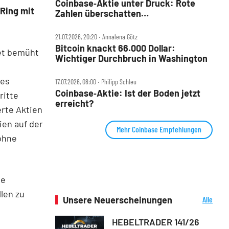
Coinbase‑Aktie unter Druck: Rote
 Ring mit
Zahlen überschatten
Rekord‑Marktanteil
21.07.2026, 20:20 ‧ Annalena Götz
Bitcoin knackt 66.000 Dollar:
ret bemüht
Wichtiger Durchbruch in Washington
hes
17.07.2026, 08:00 ‧ Philipp Schleu
Coinbase‑Aktie: Ist der Boden jetzt
ritte
erreicht?
rte Aktien
ien auf der
Mehr Coinbase Empfehlungen
 ohne
ne
len zu
Unsere Neuerscheinungen
Alle
Neuerscheinungen
HEBELTRADER 141/26