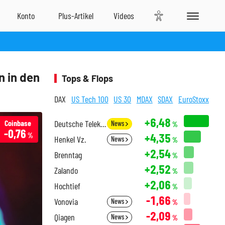
n in den
Tops & Flops
DAX
US Tech 100
US 30
MDAX
SDAX
EuroStoxx
+6,48
Coinbase
Deutsche Telekom
News
%
-0,76
+4,35
%
Henkel Vz.
News
%
+2,54
Brenntag
%
+2,52
Zalando
%
+2,06
Hochtief
%
-1,66
Vonovia
News
%
-2,09
Qiagen
News
%