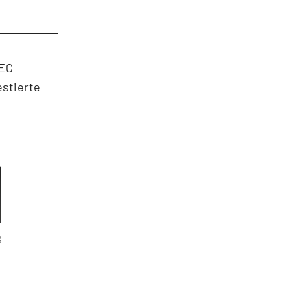
SEC
stierte
G