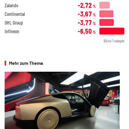
-2,72
Zalando
%
-3,67
Continental
%
-3,77
DHL Group
%
-6,50
Infineon
%
Börse: Tradegate
Mehr zum Thema