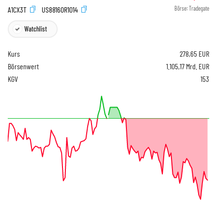
A1CX3T
US88160R1014
Börse:
Tradegate
Watchlist
Kurs
278,65
EUR
Börsenwert
1.105,17 Mrd. EUR
KGV
153