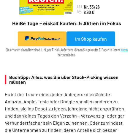
Nr. 33/26
8,90 €
Heiße Tage – eiskalt kaufen: 5 Aktien im Fokus
Im Shop kaufen
Sofortkauf
Sie erhalten einen Download-Link per E-Mail. Außerdem können Sie gekaufte E-Paper in Ihrem
Konto
herunterladen.
Buchtipp: Alles, was Sie über Stock-Picking wissen
müssen
Es ist der Traum eines jeden Anlegers: die nächste
Amazon, Apple, Tesla oder Google vor allen anderen zu
finden, sie ins Depot zu legen, jahrelang nicht anzurühren
und dann eines Tages den Verzehn-, Verzwanzig- oder gar
Verhundertfacher sein Eigen zu nennen. Oder zumindest
die Unternehmen zu finden, deren Anteile sich besser