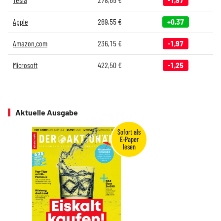
Apple
269,55
€
+0,37
Amazon.com
236,15
€
-1,97
Microsoft
422,50
€
-1,25
Aktuelle Ausgabe