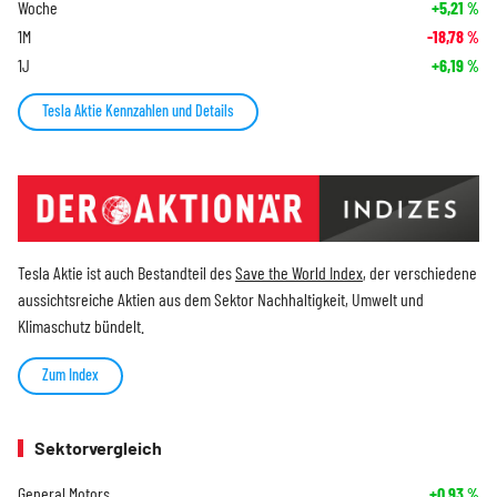
Woche
+5,21
%
1M
-18,78
%
1J
+6,19
%
Tesla Aktie Kennzahlen und Details
Tesla Aktie ist auch Bestandteil des
Save the World Index
, der verschiedene
aussichtsreiche Aktien aus dem Sektor Nachhaltigkeit, Umwelt und
Klimaschutz bündelt.
Zum Index
Sektorvergleich
General Motors
+0,93
%