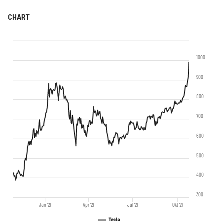
1000
900
800
700
600
500
400
300
Jan '21
Apr '21
Jul '21
Okt '21
Tesla