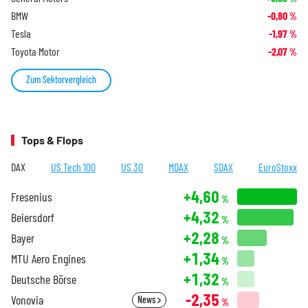
BMW
-0,80
%
Tesla
-1,97
%
Toyota Motor
-2,07
%
Zum Sektorvergleich
Tops & Flops
DAX
US Tech 100
US 30
MDAX
SDAX
EuroStoxx
+4,60
Fresenius
%
+4,32
Beiersdorf
%
+2,28
Bayer
%
+1,34
MTU Aero Engines
%
+1,32
Deutsche Börse
%
-2,35
Vonovia
News
%