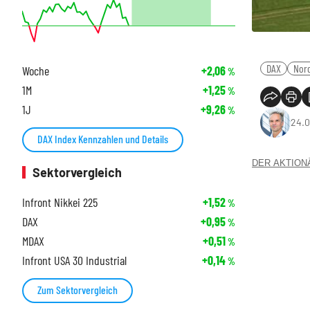
DAX
Nor
Woche
+2,06
%
1M
+1,25
%
1J
+9,26
%
24.0
DAX Index Kennzahlen und Details
DER AKTIONÄR
Sektorvergleich
Infront Nikkei 225
+1,52
%
DAX
+0,95
%
MDAX
+0,51
%
Infront USA 30 Industrial
+0,14
%
Zum Sektorvergleich