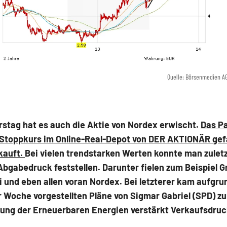
Quelle: Börsenmedien A
stag hat es auch die Aktie von Nordex erwischt.
Das Pa
 Stoppkurs im Online-Real-Depot von DER AKTIONÄR gef
kauft.
Bei vielen trendstarken Werten konnte man zuletz
bgabedruck feststellen. Darunter fielen zum Beispiel 
i und eben allen voran Nordex. Bei letzterer kam aufgru
 Woche vorgestellten Pläne von Sigmar Gabriel (SPD) z
rung der Erneuerbaren Energien verstärkt Verkaufsdruc