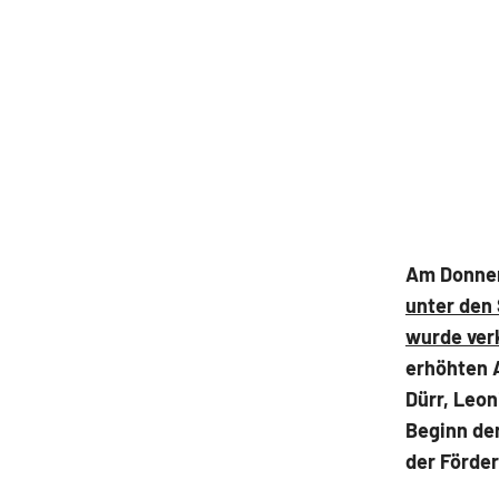
Am Donner
unter den
wurde ver
erhöhten A
Dürr, Leon
Beginn der
der Förde