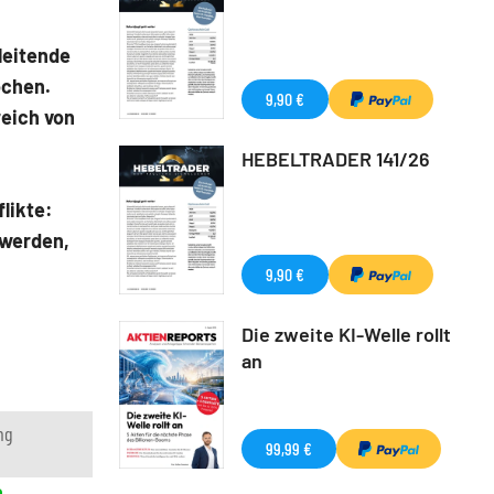
leitende
ochen.
9,90 €
reich von
HEBELTRADER 141/26
likte:
 werden,
9,90 €
Die zweite KI-Welle rollt
an
ng
99,99 €