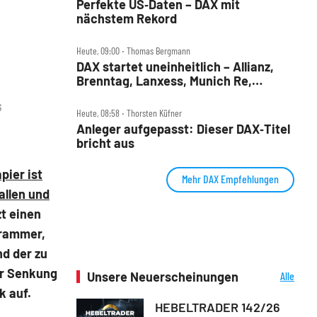
Perfekte US‑Daten – DAX mit
nächstem Rekord
Heute, 09:00 ‧ Thomas Bergmann
DAX startet uneinheitlich – Allianz,
Brenntag, Lanxess, Munich Re,
Porsche SE, SUSS MicroTec im Check
G
Heute, 08:58 ‧ Thorsten Küfner
Anleger aufgepasst: Dieser DAX‑Titel
bricht aus
pier ist
Mehr DAX Empfehlungen
allen und
t einen
Grammer,
nd der zu
ur Senkung
Unsere Neuerscheinungen
Alle
Neuerscheinungen
k auf.
HEBELTRADER 142/26