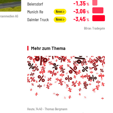
-1,35
Beiersdorf
%
-3,06
Munich Re
News
%
örsenmedien AG
-3,45
Daimler Truck
News
%
Börse: Tradegate
Mehr zum Thema
Heute, 14:40 ‧ Thomas Bergmann