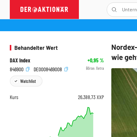
Nordex-
Behandelter Wert
wie geh
DAX Index
+0,95
%
Börse:
Xetra
846900
DE0008469008
Watchlist
Kurs
26.388,73
XXP