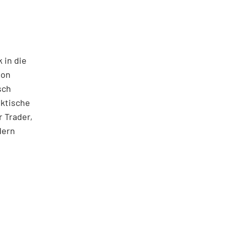
 in die
ton
sch
aktische
 Trader,
dern