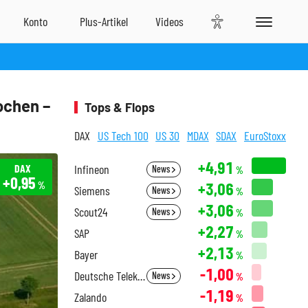
ochen –
Tops & Flops
DAX
US Tech 100
US 30
MDAX
SDAX
EuroStoxx
+4,91
DAX
Infineon
News
%
+0,95
+3,06
%
Siemens
News
%
+3,06
Scout24
News
%
+2,27
SAP
%
+2,13
Bayer
%
-1,00
Deutsche Telekom
News
%
-1,19
Zalando
%