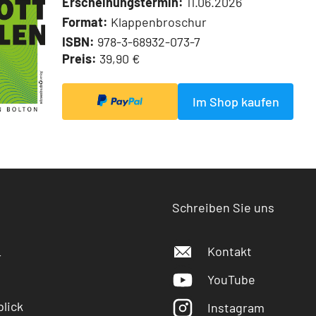
Erscheinungstermin:
11.06.2026
Format:
Klappenbroschur
ISBN:
978-3-68932-073-7
Preis:
39,90 €
Im Shop kaufen
Schreiben Sie uns
Kontakt
r
YouTube
lick
Instagram