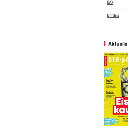
DAX
Nordex
Aktuell