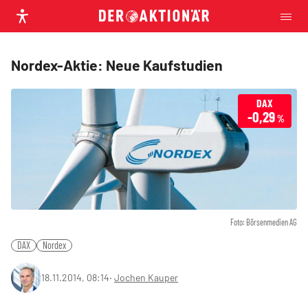
Nordex-Aktie: Neue Kaufstudien
DAX
-0,29
%
Foto: Börsenmedien AG
DAX
Nordex
18.11.2014, 08:14
‧
Jochen Kauper