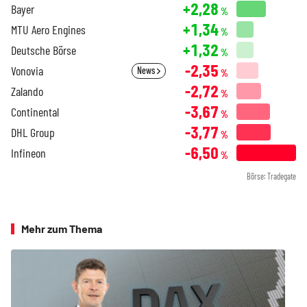
+2,28
Bayer
%
+1,34
MTU Aero Engines
%
+1,32
Deutsche Börse
%
-2,35
Vonovia
News
%
-2,72
Zalando
%
-3,67
Continental
%
-3,77
DHL Group
%
-6,50
Infineon
%
Börse: Tradegate
Mehr zum Thema