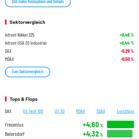
DAX Index Kennzahlen und Details
Sektorvergleich
Infront Nikkei 225
+0,46
%
Infront USA 30 Industrial
+0,44
%
DAX
-0,29
%
MDAX
-0,50
%
Zum Sektorvergleich
Tops & Flops
DAX
US Tech 100
US 30
MDAX
SDAX
EuroStoxx
+4,60
Fresenius
%
+4,32
Beiersdorf
%