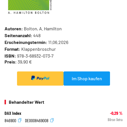
Autoren:
Bolton, A. Hamilton
Seitenanzahl:
448
Erscheinungstermin:
11.06.2026
Format:
Klappenbroschur
ISBN:
978-3-68932-073-7
Preis:
39,90 €
Im Shop kaufen
Behandelter Wert
DAX Index
-0,29
%
846900
DE0008469008
Börse:
Xetra