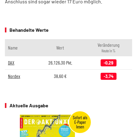
Anschluss sind sogar wieder 17 Euro möglich.
Behandelte Werte
Veränderung
Name
Wert
Heute in %
DAX
26.126,30
Pkt.
-0,29
Nordex
38,60
€
-3,74
Aktuelle Ausgabe