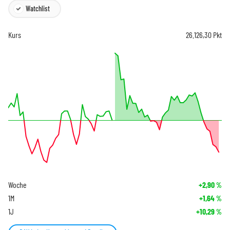
Watchlist
Kurs
26.126,30
Pkt
Woche
+2,90
%
1M
+1,64
%
1J
+10,29
%